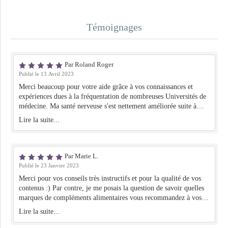
Témoignages
Par Roland Roger
Publié le 13 Avril 2023
Merci beaucoup pour votre aide grâce à vos connaissances et
expériences dues à la fréquentation de nombreuses Universités de
médecine. Ma santé nerveuse s'est nettement améliorée suite à
votre traitement. Encore merci.
Lire la suite...
Par Marie L.
Publié le 23 Janvier 2023
Merci pour vos conseils très instructifs et pour la qualité de vos
contenus :) Par contre, je me posais la question de savoir quelles
marques de compléments alimentaires vous recommandez à vos
patients ? On en trouve beaucoup et de diverses qualité. J'ai
Lire la suite...
récemment eu une bonne expérience en commandant des produits
Solaray sur le site <a