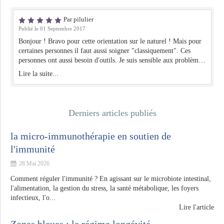
href="reponsenature.com">reponsenature.com</a>. Cette marque
a très bonne réputation, notamment pour la pureté des ingrédients
Par pilulier
utilisés. Qu'en pensez-vous ?
Publié le 01 Septembre 2017
Bonjour ! Bravo pour cette orientation sur le naturel ! Mais pour
certaines personnes il faut aussi soigner "classiquement". Ces
personnes ont aussi besoin d'outils. Je suis sensible aux problèmes
d'observance et d'autonomie du patient dans la prise en charge de
Lire la suite...
sa maladie chronique, car mon mari, souffrant d'une
néphropathie, a bénéficié d'une greffe. Comme il n'y avait pas de
pilulier adapté à son traitement dans le commerce, j'ai inventé un
pilulier en tissu, de grande contenance et qui permet de garder
Derniers articles publiés
toutes les principes actifs des médicaments en les conservant dans
leur emballage d'origine. Il a été primé d'une médaille d'or au
la micro-immunothérapie en soutien de
Concours Lépine 2016 C'est le pilulier Pilleasy. Il est doux,
souple, coloré. Il convient à tous les âges et toutes les pathologies.
l'immunité
Je vous invite à consulter le site -> https://www.pilleasy.fr Vous
28 Mai 2026
pouvez me téléphoner. Je me tiens à votre disposition pour
répondre à toutes vos questions. Très cordialement. Cécile Pagnon
Comment réguler l'immunité ? En agissant sur le microbiote intestinal,
l'alimentation, la gestion du stress, la santé métabolique, les foyers
infectieux, l'o...
Lire l'article
Zones bleues : le régime longévité