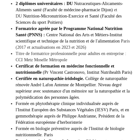
2 diplômes universitaires : DU
Nutraceutiques-Alicaments-
Aliments santé (Faculté de médecine-pharmacie Dijon)
et
DU
Nutrition-Micronutrition-Exercice et Santé (Faculté des
Sciences du sport Poitiers)
Formatrice agréée par le Programme National Nutrition
Santé (PNNS) :
Centre National des Arts et Métiers-Institut
scientifique et technique de la nutrition et de l'alimentation
Paris
(2017 et actualisations en 2023 et 2026)
Titre de formatrice professionnelle pour adultes en entreprise :
CCI Metz Moselle Métropole
Certificat de formation en médecine fonctionnelle et
nutritionnelle
(Pr Vincent Castronovo, Institut Nutrihealth Paris)
Certifiée
en naturopathie-iridologie.
Collège de naturopathie
rénovée André Lafon Antenne de Montpellier. Niveau degré
supérieur avec soutenance d'un mémoire sur la naturopathie et la
polymédication des personnes âgées.
Formée en phytothérapie clinique individualisée auprès de
l'Institut Européen des Substances Végétales (IESV) Paris, et en
gemmothérapie auprès de Philippe Andrianne, Président de la
Fédération européenne d'herboristerie
Formée en biologie préventive auprès de l'Institut de biologie
nutritionnnelle. Paris