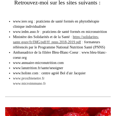
Retrouvez-moi sur les sites suivants :
www.iesv.org : praticiens de santé formés en phytothérapie
clinique individualisée
www.iedm.asso.fr : praticiens de santé formés en micronutrition
Ministère des Solidarités et de la Santé :
https://solidarites-
sante.gouv/fr/IMG/pdf/ff_pnns.2018-2019.pdf
: formateurs
référencés par le Programme National Nutrition Santé (PNNS)
Ambassadrice de la filière Bleu-Blanc-Coeur : www.bleu-blanc-
coeur.org
www.annuaire-micronutrition.com
www.lanutrition.fr/sante/sesoigner
www.holiste.com : centre agréé Bol d'air Jacquier
www.proxibienetre.fr
www.microimmuno.fr