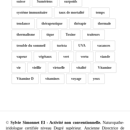
suisse
Sumériens
surpoids
système immunitaire
taux de mortalité
temps
tendance
thérapeutique
thérapie
thermale
thermalisme
tique
Toxine
traiteurs
trouble du sommeil
turista
UVA
vacances
vapeur
végétaux
vert
vertu
viande
vie
vieillir
virtuelle
vitalité
Vitamine
Vitamine D
vitamines
voyage
yeux
©
Sylvie Simonnet EI - Activité non conventionnelle.
Naturopathe-
iridologue certifiée niveau Degré supérieur. Ancienne Directrice de