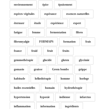
environnement
épice
épuisement
espèces végétales
espérance
essences naturelles
éternuer
étude
expérience
expert
fatigue
femme
fermentation
fibres
fibromyalgie
FODMAPS
formation
frais
france
froid
fruit
fruits
gemmothérapie
glucide
gluten
glycémie
gomasio
graisse
Green bombs
grippe
habitude
héliothérapie
homme
horloge
huiles essentielles
humain
hydrothérapie
hypertension
hypoxie
indienne
infarctus
inflammation
information
ingrédients