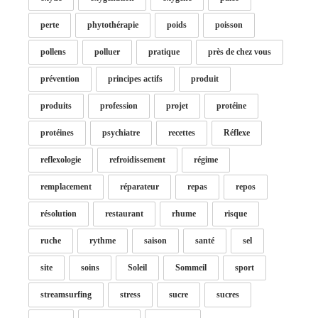
perte
phytothérapie
poids
poisson
pollens
polluer
pratique
près de chez vous
prévention
principes actifs
produit
produits
profession
projet
protéine
protéines
psychiatre
recettes
Réflexe
reflexologie
refroidissement
régime
remplacement
réparateur
repas
repos
résolution
restaurant
rhume
risque
ruche
rythme
saison
santé
sel
site
soins
Soleil
Sommeil
sport
streamsurfing
stress
sucre
sucres