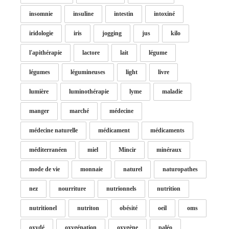
insomnie
insuline
intestin
intoxiné
iridologie
iris
jogging
jus
kilo
l'apithérapie
lactore
lait
légume
légumes
légumineuses
light
livre
lumière
luminothérapie
lyme
maladie
manger
marché
médecine
médecine naturelle
médicament
médicaments
méditerranéen
miel
Mincir
minéraux
mode de vie
monnaie
naturel
naturopathes
nez
nourriture
nutrionnels
nutrition
nutritionel
nutriton
obésité
oeil
oms
oxydé
oxygénation
oxygène
paléo