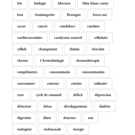
bio
biologie
blessure
bleu-blanc-coeur
bon
boulangeries
Bretagne
burn-out
cacao
cancer
candidose
cantines
cardiovasculaire
catalyseur naturel
cellulaire
cellule
changement
chimio
chocolat
chrono
Chronobiologie
chronothérapie
compléments
consommatio
consommation
consommer
coureur
cuisine
culinaire
cure
cycle de sommeil
déficit
dépression
détecteur
détox
développement
diabète
digestion
dîner
douceur
eau
endogène
endonasale
énergie