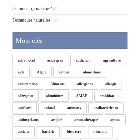
Comment ça marche ?
(3)
Techniques naturelles
(11)
Mots clés
achat local
acide gras
addiction
agriculture
aide
Algue
aliment
alimentaire
alimentation
Aliments
allergènes
allergie
allergique
aluminium
AMAP
ambition
améliore
animal
animaux
antibactérienne
antioxydants
argiole
aromathérapie
arome
assiette
bactérie
bien-etre
bienfaits