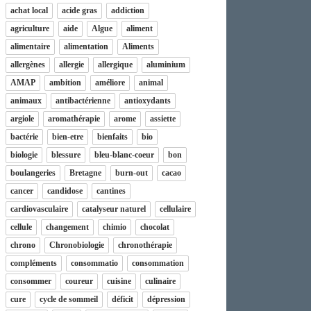
achat local
acide gras
addiction
agriculture
aide
Algue
aliment
alimentaire
alimentation
Aliments
allergènes
allergie
allergique
aluminium
AMAP
ambition
améliore
animal
animaux
antibactérienne
antioxydants
argiole
aromathérapie
arome
assiette
bactérie
bien-etre
bienfaits
bio
biologie
blessure
bleu-blanc-coeur
bon
boulangeries
Bretagne
burn-out
cacao
cancer
candidose
cantines
cardiovasculaire
catalyseur naturel
cellulaire
cellule
changement
chimio
chocolat
chrono
Chronobiologie
chronothérapie
compléments
consommatio
consommation
consommer
coureur
cuisine
culinaire
cure
cycle de sommeil
déficit
dépression