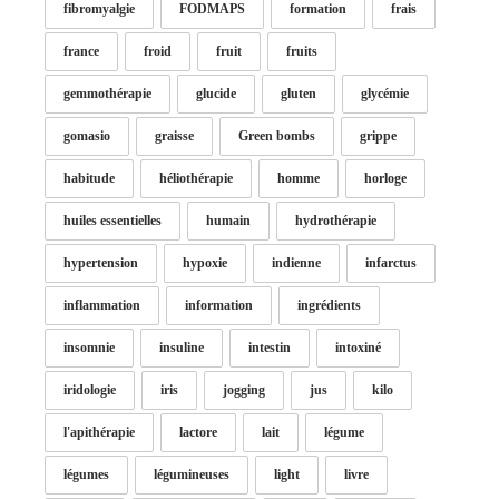
fibromyalgie
FODMAPS
formation
frais
france
froid
fruit
fruits
gemmothérapie
glucide
gluten
glycémie
gomasio
graisse
Green bombs
grippe
habitude
héliothérapie
homme
horloge
huiles essentielles
humain
hydrothérapie
hypertension
hypoxie
indienne
infarctus
inflammation
information
ingrédients
insomnie
insuline
intestin
intoxiné
iridologie
iris
jogging
jus
kilo
l'apithérapie
lactore
lait
légume
légumes
légumineuses
light
livre