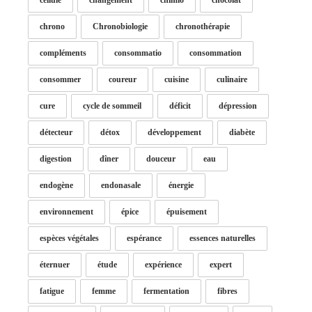
cellule
changement
chimio
chocolat
chrono
Chronobiologie
chronothérapie
compléments
consommatio
consommation
consommer
coureur
cuisine
culinaire
cure
cycle de sommeil
déficit
dépression
détecteur
détox
développement
diabète
digestion
dîner
douceur
eau
endogène
endonasale
énergie
environnement
épice
épuisement
espèces végétales
espérance
essences naturelles
éternuer
étude
expérience
expert
fatigue
femme
fermentation
fibres