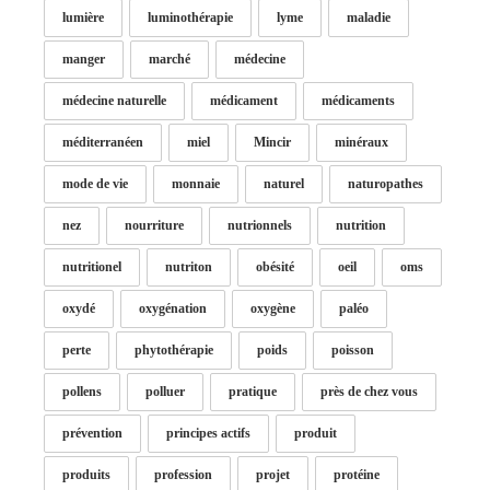
lumière
luminothérapie
lyme
maladie
manger
marché
médecine
médecine naturelle
médicament
médicaments
méditerranéen
miel
Mincir
minéraux
mode de vie
monnaie
naturel
naturopathes
nez
nourriture
nutrionnels
nutrition
nutritionel
nutriton
obésité
oeil
oms
oxydé
oxygénation
oxygène
paléo
perte
phytothérapie
poids
poisson
pollens
polluer
pratique
près de chez vous
prévention
principes actifs
produit
produits
profession
projet
protéine