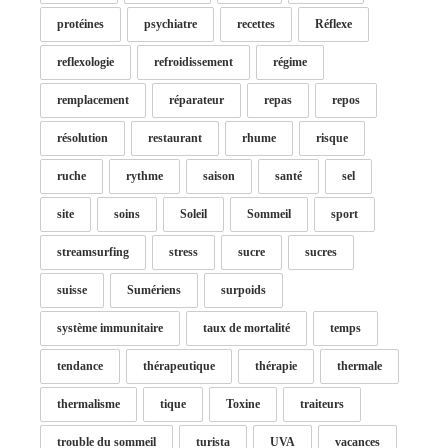
protéines
psychiatre
recettes
Réflexe
reflexologie
refroidissement
régime
remplacement
réparateur
repas
repos
résolution
restaurant
rhume
risque
ruche
rythme
saison
santé
sel
site
soins
Soleil
Sommeil
sport
streamsurfing
stress
sucre
sucres
suisse
Sumériens
surpoids
système immunitaire
taux de mortalité
temps
tendance
thérapeutique
thérapie
thermale
thermalisme
tique
Toxine
traiteurs
trouble du sommeil
turista
UVA
vacances