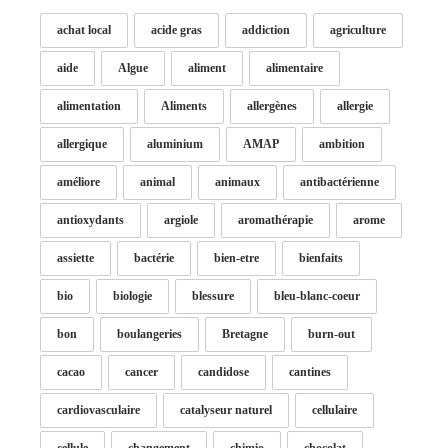
achat local
acide gras
addiction
agriculture
aide
Algue
aliment
alimentaire
alimentation
Aliments
allergènes
allergie
allergique
aluminium
AMAP
ambition
améliore
animal
animaux
antibactérienne
antioxydants
argiole
aromathérapie
arome
assiette
bactérie
bien-etre
bienfaits
bio
biologie
blessure
bleu-blanc-coeur
bon
boulangeries
Bretagne
burn-out
cacao
cancer
candidose
cantines
cardiovasculaire
catalyseur naturel
cellulaire