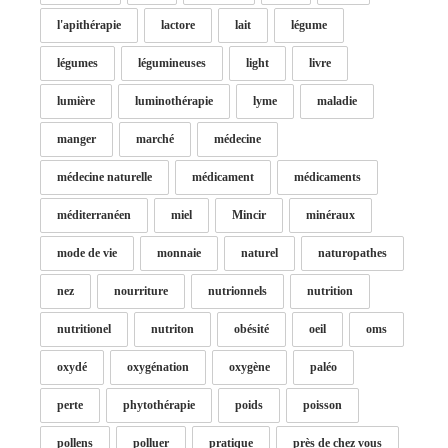
l'apithérapie
lactore
lait
légume
légumes
légumineuses
light
livre
lumière
luminothérapie
lyme
maladie
manger
marché
médecine
médecine naturelle
médicament
médicaments
méditerranéen
miel
Mincir
minéraux
mode de vie
monnaie
naturel
naturopathes
nez
nourriture
nutrionnels
nutrition
nutritionel
nutriton
obésité
oeil
oms
oxydé
oxygénation
oxygène
paléo
perte
phytothérapie
poids
poisson
pollens
polluer
pratique
près de chez vous