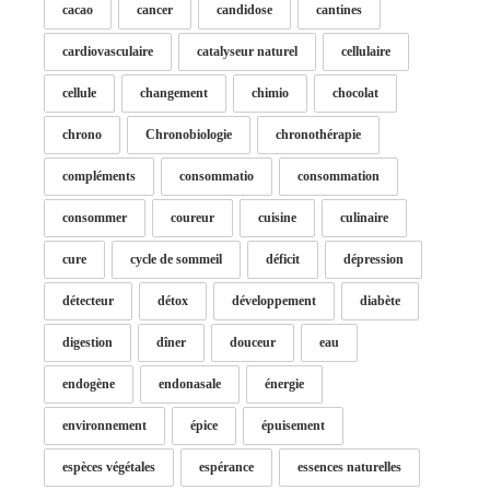
cacao
cancer
candidose
cantines
cardiovasculaire
catalyseur naturel
cellulaire
cellule
changement
chimio
chocolat
chrono
Chronobiologie
chronothérapie
compléments
consommatio
consommation
consommer
coureur
cuisine
culinaire
cure
cycle de sommeil
déficit
dépression
détecteur
détox
développement
diabète
digestion
dîner
douceur
eau
endogène
endonasale
énergie
environnement
épice
épuisement
espèces végétales
espérance
essences naturelles