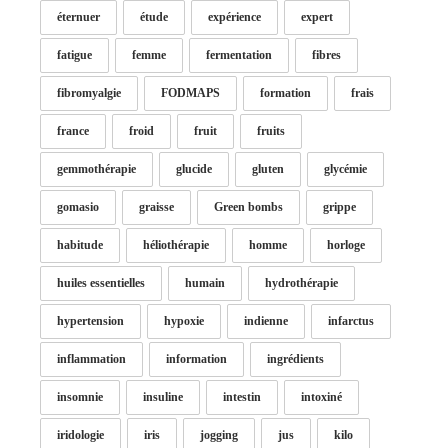
éternuer
étude
expérience
expert
fatigue
femme
fermentation
fibres
fibromyalgie
FODMAPS
formation
frais
france
froid
fruit
fruits
gemmothérapie
glucide
gluten
glycémie
gomasio
graisse
Green bombs
grippe
habitude
héliothérapie
homme
horloge
huiles essentielles
humain
hydrothérapie
hypertension
hypoxie
indienne
infarctus
inflammation
information
ingrédients
insomnie
insuline
intestin
intoxiné
iridologie
iris
jogging
jus
kilo