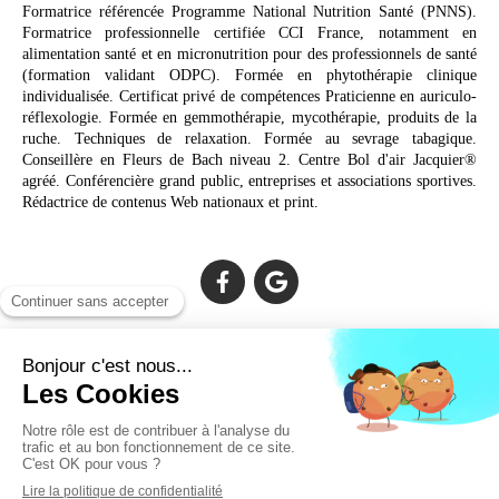
Formatrice référencée Programme National Nutrition Santé (PNNS).
Formatrice professionnelle certifiée CCI France, notamment en
alimentation santé et en micronutrition pour des professionnels de santé
(formation validant ODPC). Formée en phytothérapie clinique
individualisée. Certificat privé de compétences Praticienne en auriculo-
réflexologie. Formée en gemmothérapie, mycothérapie, produits de la
ruche. Techniques de relaxation. Formée au sevrage tabagique.
Conseillère en Fleurs de Bach niveau 2. Centre Bol d'air Jacquier®
agréé. Conférencière grand public, entreprises et associations sportives.
Rédactrice de contenus Web nationaux et print.
Cabinet facilement accessible depuis :
Lechiagat, Treffiagat, Lesconil, Loctudy, Plobannalec, Fouesnant,
Plomeur, Pont L'Abbé, Quimper, Bénodet, Concarneau,
Douarnenez, Crozon, Rosporden, Pont-Aven, Brest, Landerneau