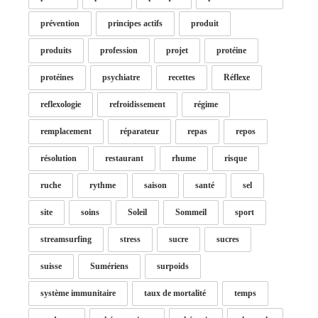
prévention
principes actifs
produit
produits
profession
projet
protéine
protéines
psychiatre
recettes
Réflexe
reflexologie
refroidissement
régime
remplacement
réparateur
repas
repos
résolution
restaurant
rhume
risque
ruche
rythme
saison
santé
sel
site
soins
Soleil
Sommeil
sport
streamsurfing
stress
sucre
sucres
suisse
Sumériens
surpoids
système immunitaire
taux de mortalité
temps