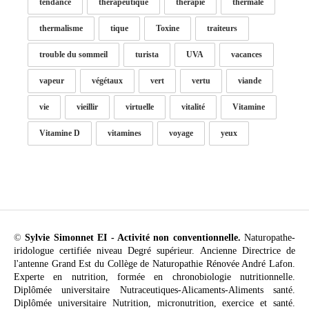
tendance
thérapeutique
thérapie
thermale
thermalisme
tique
Toxine
traiteurs
trouble du sommeil
turista
UVA
vacances
vapeur
végétaux
vert
vertu
viande
vie
vieillir
virtuelle
vitalité
Vitamine
Vitamine D
vitamines
voyage
yeux
©
Sylvie Simonnet EI - Activité non conventionnelle.
Naturopathe-
iridologue certifiée niveau Degré supérieur. Ancienne Directrice de
l'antenne Grand Est du Collège de Naturopathie Rénovée André Lafon.
Experte en nutrition, formée en chronobiologie nutritionnelle.
Diplômée universitaire Nutraceutiques-Alicaments-Aliments santé.
Diplômée universitaire Nutrition, micronutrition, exercice et santé.