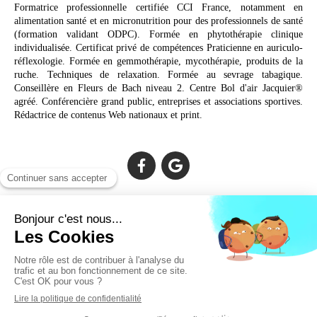
Formatrice professionnelle certifiée CCI France, notamment en
alimentation santé et en micronutrition pour des professionnels de santé
(formation validant ODPC). Formée en phytothérapie clinique
individualisée. Certificat privé de compétences Praticienne en auriculo-
réflexologie. Formée en gemmothérapie, mycothérapie, produits de la
ruche. Techniques de relaxation. Formée au sevrage tabagique.
Conseillère en Fleurs de Bach niveau 2. Centre Bol d'air Jacquier®
agréé. Conférencière grand public, entreprises et associations sportives.
Rédactrice de contenus Web nationaux et print.
Cabinet facilement accessible depuis :
Lechiagat, Treffiagat, Lesconil, Loctudy, Plobannalec, Fouesnant,
Plomeur, Pont L'Abbé, Quimper, Bénodet, Concarneau,
Douarnenez, Crozon, Rosporden, Pont-Aven, Brest, Landerneau