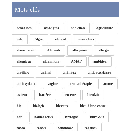
Mots clés
achat local
acide gras
addiction
agriculture
aide
Algue
aliment
alimentaire
alimentation
Aliments
allergènes
allergie
allergique
aluminium
AMAP
ambition
améliore
animal
animaux
antibactérienne
antioxydants
argiole
aromathérapie
arome
assiette
bactérie
bien-etre
bienfaits
bio
biologie
blessure
bleu-blanc-coeur
bon
boulangeries
Bretagne
burn-out
cacao
cancer
candidose
cantines