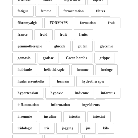
fatigue
femme
fermentation
fibres
fibromyalgie
FODMAPS
formation
frais
france
froid
fruit
fruits
gemmothérapie
glucide
gluten
glycémie
gomasio
graisse
Green bombs
grippe
habitude
héliothérapie
homme
horloge
huiles essentielles
humain
hydrothérapie
hypertension
hypoxie
indienne
infarctus
inflammation
information
ingrédients
insomnie
insuline
intestin
intoxiné
iridologie
iris
jogging
jus
kilo