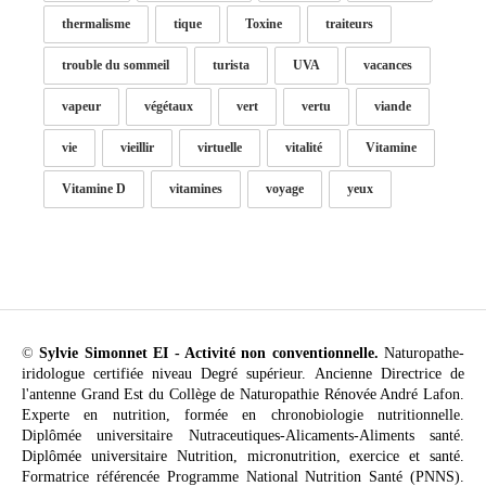
thermalisme
tique
Toxine
traiteurs
trouble du sommeil
turista
UVA
vacances
vapeur
végétaux
vert
vertu
viande
vie
vieillir
virtuelle
vitalité
Vitamine
Vitamine D
vitamines
voyage
yeux
©
Sylvie Simonnet EI - Activité non conventionnelle.
Naturopathe-
iridologue certifiée niveau Degré supérieur. Ancienne Directrice de
l'antenne Grand Est du Collège de Naturopathie Rénovée André Lafon.
Experte en nutrition, formée en chronobiologie nutritionnelle.
Diplômée universitaire Nutraceutiques-Alicaments-Aliments santé.
Diplômée universitaire Nutrition, micronutrition, exercice et santé.
Formatrice référencée Programme National Nutrition Santé (PNNS).