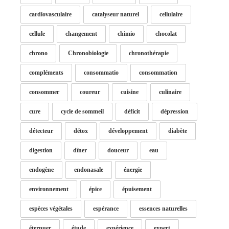
cardiovasculaire
catalyseur naturel
cellulaire
cellule
changement
chimio
chocolat
chrono
Chronobiologie
chronothérapie
compléments
consommatio
consommation
consommer
coureur
cuisine
culinaire
cure
cycle de sommeil
déficit
dépression
détecteur
détox
développement
diabète
digestion
dîner
douceur
eau
endogène
endonasale
énergie
environnement
épice
épuisement
espèces végétales
espérance
essences naturelles
éternuer
étude
expérience
expert