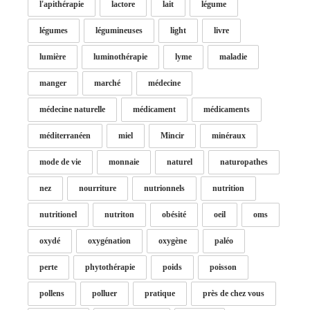
l'apithérapie
lactore
lait
légume
légumes
légumineuses
light
livre
lumière
luminothérapie
lyme
maladie
manger
marché
médecine
médecine naturelle
médicament
médicaments
méditerranéen
miel
Mincir
minéraux
mode de vie
monnaie
naturel
naturopathes
nez
nourriture
nutrionnels
nutrition
nutritionel
nutriton
obésité
oeil
oms
oxydé
oxygénation
oxygène
paléo
perte
phytothérapie
poids
poisson
pollens
polluer
pratique
près de chez vous