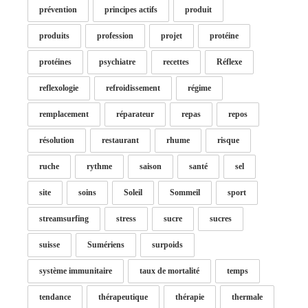
prévention
principes actifs
produit
produits
profession
projet
protéine
protéines
psychiatre
recettes
Réflexe
reflexologie
refroidissement
régime
remplacement
réparateur
repas
repos
résolution
restaurant
rhume
risque
ruche
rythme
saison
santé
sel
site
soins
Soleil
Sommeil
sport
streamsurfing
stress
sucre
sucres
suisse
Sumériens
surpoids
système immunitaire
taux de mortalité
temps
tendance
thérapeutique
thérapie
thermale