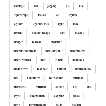
iridologie
iris
jogging
jus
kilo
l'apithérapie
lactore
lait
légume
légumes
légumineuses
light
livre
lumière
luminothérapie
lyme
maladie
manger
marché
médecine
médecine naturelle
médicament
médicaments
méditerranéen
miel
Mincir
minéraux
mode de vie
monnaie
naturel
naturopathes
nez
nourriture
nutrionnels
nutrition
nutritionel
nutriton
obésité
oeil
oms
oxydé
oxygénation
oxygène
paléo
perte
phytothérapie
poids
poisson