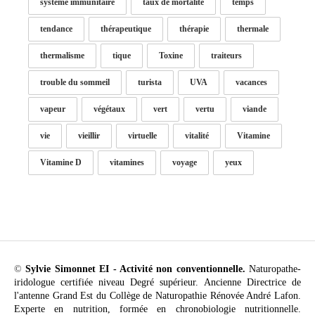
système immunitaire
taux de mortalité
temps
tendance
thérapeutique
thérapie
thermale
thermalisme
tique
Toxine
traiteurs
trouble du sommeil
turista
UVA
vacances
vapeur
végétaux
vert
vertu
viande
vie
vieillir
virtuelle
vitalité
Vitamine
Vitamine D
vitamines
voyage
yeux
©
Sylvie Simonnet EI - Activité non conventionnelle.
Naturopathe-
iridologue certifiée niveau Degré supérieur. Ancienne Directrice de
l'antenne Grand Est du Collège de Naturopathie Rénovée André Lafon.
Experte en nutrition, formée en chronobiologie nutritionnelle.