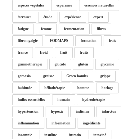
espèces végétales
espérance
essences naturelles
éternuer
étude
expérience
expert
fatigue
femme
fermentation
fibres
fibromyalgie
FODMAPS
formation
frais
france
froid
fruit
fruits
gemmothérapie
glucide
gluten
glycémie
gomasio
graisse
Green bombs
grippe
habitude
héliothérapie
homme
horloge
huiles essentielles
humain
hydrothérapie
hypertension
hypoxie
indienne
infarctus
inflammation
information
ingrédients
insomnie
insuline
intestin
intoxiné