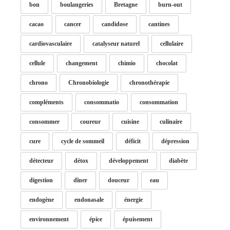
bon
boulangeries
Bretagne
burn-out
cacao
cancer
candidose
cantines
cardiovasculaire
catalyseur naturel
cellulaire
cellule
changement
chimio
chocolat
chrono
Chronobiologie
chronothérapie
compléments
consommatio
consommation
consommer
coureur
cuisine
culinaire
cure
cycle de sommeil
déficit
dépression
détecteur
détox
développement
diabète
digestion
dîner
douceur
eau
endogène
endonasale
énergie
environnement
épice
épuisement