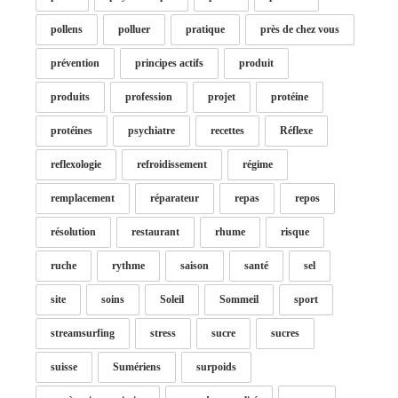
pollens
polluer
pratique
près de chez vous
prévention
principes actifs
produit
produits
profession
projet
protéine
protéines
psychiatre
recettes
Réflexe
reflexologie
refroidissement
régime
remplacement
réparateur
repas
repos
résolution
restaurant
rhume
risque
ruche
rythme
saison
santé
sel
site
soins
Soleil
Sommeil
sport
streamsurfing
stress
sucre
sucres
suisse
Sumériens
surpoids