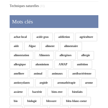
Techniques naturelles
(11)
Mots clés
achat local
acide gras
addiction
agriculture
aide
Algue
aliment
alimentaire
alimentation
Aliments
allergènes
allergie
allergique
aluminium
AMAP
ambition
améliore
animal
animaux
antibactérienne
antioxydants
argiole
aromathérapie
arome
assiette
bactérie
bien-etre
bienfaits
bio
biologie
blessure
bleu-blanc-coeur