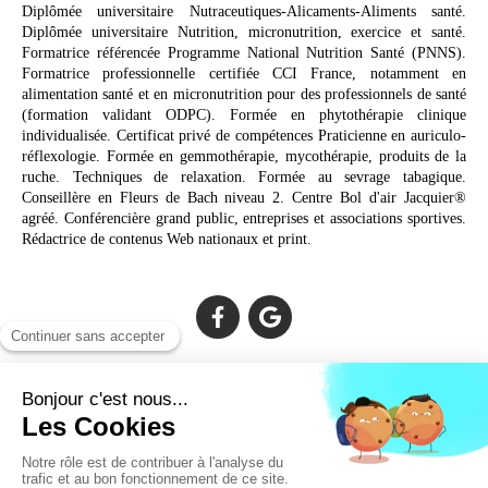
Diplômée universitaire Nutraceutiques-Alicaments-Aliments santé.
Diplômée universitaire Nutrition, micronutrition, exercice et santé.
Formatrice référencée Programme National Nutrition Santé (PNNS).
Formatrice professionnelle certifiée CCI France, notamment en
alimentation santé et en micronutrition pour des professionnels de santé
(formation validant ODPC). Formée en phytothérapie clinique
individualisée. Certificat privé de compétences Praticienne en auriculo-
réflexologie. Formée en gemmothérapie, mycothérapie, produits de la
ruche. Techniques de relaxation. Formée au sevrage tabagique.
Conseillère en Fleurs de Bach niveau 2. Centre Bol d'air Jacquier®
agréé. Conférencière grand public, entreprises et associations sportives.
Rédactrice de contenus Web nationaux et print.
Cabinet facilement accessible depuis :
Lechiagat, Treffiagat, Lesconil, Loctudy, Plobannalec, Fouesnant,
Plomeur, Pont L'Abbé, Quimper, Bénodet, Concarneau,
Douarnenez, Crozon, Rosporden, Pont-Aven, Brest, Landerneau