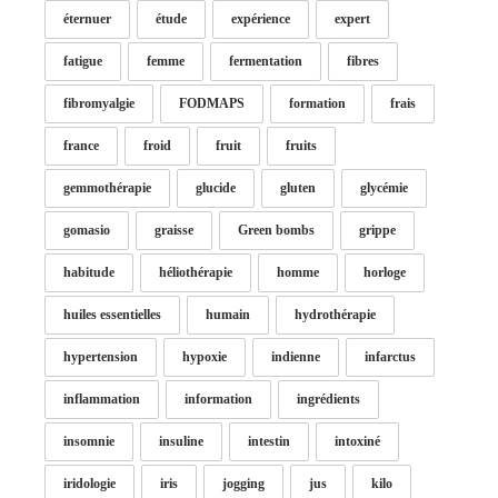
éternuer
étude
expérience
expert
fatigue
femme
fermentation
fibres
fibromyalgie
FODMAPS
formation
frais
france
froid
fruit
fruits
gemmothérapie
glucide
gluten
glycémie
gomasio
graisse
Green bombs
grippe
habitude
héliothérapie
homme
horloge
huiles essentielles
humain
hydrothérapie
hypertension
hypoxie
indienne
infarctus
inflammation
information
ingrédients
insomnie
insuline
intestin
intoxiné
iridologie
iris
jogging
jus
kilo