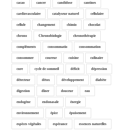
cacao
cancer
candidose
cantines
cardiovasculaire
catalyseur naturel
cellulaire
cellule
changement
chimio
chocolat
chrono
Chronobiologie
chronothérapie
compléments
consommatio
consommation
consommer
coureur
cuisine
culinaire
cure
cycle de sommeil
déficit
dépression
détecteur
détox
développement
diabète
digestion
dîner
douceur
eau
endogène
endonasale
énergie
environnement
épice
épuisement
espèces végétales
espérance
essences naturelles