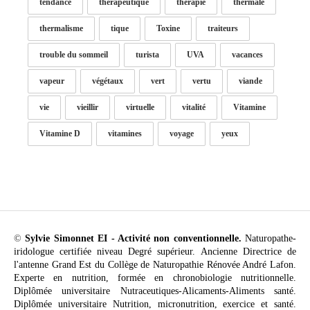
tendance
thérapeutique
thérapie
thermale
thermalisme
tique
Toxine
traiteurs
trouble du sommeil
turista
UVA
vacances
vapeur
végétaux
vert
vertu
viande
vie
vieillir
virtuelle
vitalité
Vitamine
Vitamine D
vitamines
voyage
yeux
©
Sylvie Simonnet EI - Activité non conventionnelle.
Naturopathe-
iridologue certifiée niveau Degré supérieur. Ancienne Directrice de
l'antenne Grand Est du Collège de Naturopathie Rénovée André Lafon.
Experte en nutrition, formée en chronobiologie nutritionnelle.
Diplômée universitaire Nutraceutiques-Alicaments-Aliments santé.
Diplômée universitaire Nutrition, micronutrition, exercice et santé.