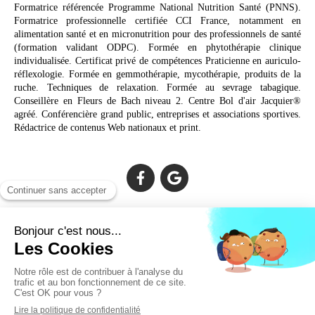
Formatrice référencée Programme National Nutrition Santé (PNNS).
Formatrice professionnelle certifiée CCI France, notamment en
alimentation santé et en micronutrition pour des professionnels de santé
(formation validant ODPC). Formée en phytothérapie clinique
individualisée. Certificat privé de compétences Praticienne en auriculo-
réflexologie. Formée en gemmothérapie, mycothérapie, produits de la
ruche. Techniques de relaxation. Formée au sevrage tabagique.
Conseillère en Fleurs de Bach niveau 2. Centre Bol d'air Jacquier®
agréé. Conférencière grand public, entreprises et associations sportives.
Rédactrice de contenus Web nationaux et print.
Cabinet facilement accessible depuis :
Lechiagat, Treffiagat, Lesconil, Loctudy, Plobannalec, Fouesnant,
Plomeur, Pont L'Abbé, Quimper, Bénodet, Concarneau,
Douarnenez, Crozon, Rosporden, Pont-Aven, Brest, Landerneau