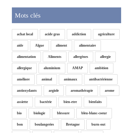
Mots clés
achat local
acide gras
addiction
agriculture
aide
Algue
aliment
alimentaire
alimentation
Aliments
allergènes
allergie
allergique
aluminium
AMAP
ambition
améliore
animal
animaux
antibactérienne
antioxydants
argiole
aromathérapie
arome
assiette
bactérie
bien-etre
bienfaits
bio
biologie
blessure
bleu-blanc-coeur
bon
boulangeries
Bretagne
burn-out