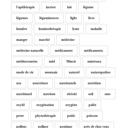
l'apithérapie
lactore
lait
légume
légumes
légumineuses
light
livre
lumière
luminothérapie
lyme
maladie
manger
marché
médecine
médecine naturelle
médicament
médicaments
méditerranéen
miel
Mincir
minéraux
mode de vie
monnaie
naturel
naturopathes
nez
nourriture
nutrionnels
nutrition
nutritionel
nutriton
obésité
oeil
oms
oxydé
oxygénation
oxygène
paléo
perte
phytothérapie
poids
poisson
pollens
polluer
pratique
près de chez vous