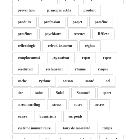
prévention
principes actifs
produit
produits
profession
projet
protéine
protéines
psychiatre
recettes
Réflexe
reflexologie
refroidissement
régime
remplacement
réparateur
repas
repos
résolution
restaurant
rhume
risque
ruche
rythme
saison
santé
sel
site
soins
Soleil
Sommeil
sport
streamsurfing
stress
sucre
sucres
suisse
Sumériens
surpoids
système immunitaire
taux de mortalité
temps