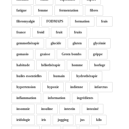
fatigue
femme
fermentation
fibres
fibromyalgie
FODMAPS
formation
frais
france
froid
fruit
fruits
gemmothérapie
glucide
gluten
glycémie
gomasio
graisse
Green bombs
grippe
habitude
héliothérapie
homme
horloge
huiles essentielles
humain
hydrothérapie
hypertension
hypoxie
indienne
infarctus
inflammation
information
ingrédients
insomnie
insuline
intestin
intoxiné
iridologie
iris
jogging
jus
kilo