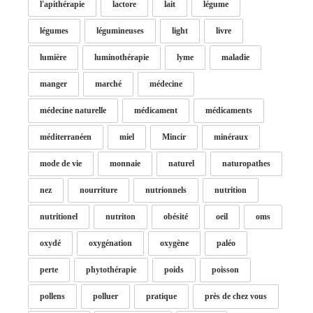
l'apithérapie
lactore
lait
légume
légumes
légumineuses
light
livre
lumière
luminothérapie
lyme
maladie
manger
marché
médecine
médecine naturelle
médicament
médicaments
méditerranéen
miel
Mincir
minéraux
mode de vie
monnaie
naturel
naturopathes
nez
nourriture
nutrionnels
nutrition
nutritionel
nutriton
obésité
oeil
oms
oxydé
oxygénation
oxygène
paléo
perte
phytothérapie
poids
poisson
pollens
polluer
pratique
près de chez vous