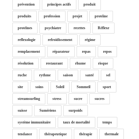
prévention
principes actifs
produit
produits
profession
projet
protéine
protéines
psychiatre
recettes
Réflexe
reflexologie
refroidissement
régime
remplacement
réparateur
repas
repos
résolution
restaurant
rhume
risque
ruche
rythme
saison
santé
sel
site
soins
Soleil
Sommeil
sport
streamsurfing
stress
sucre
sucres
suisse
Sumériens
surpoids
système immunitaire
taux de mortalité
temps
tendance
thérapeutique
thérapie
thermale