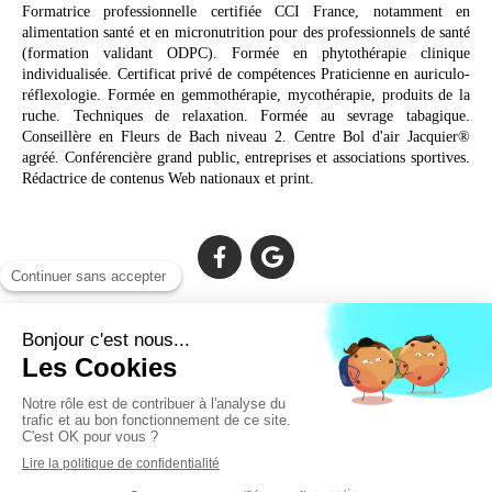
Formatrice professionnelle certifiée CCI France, notamment en
alimentation santé et en micronutrition pour des professionnels de santé
(formation validant ODPC). Formée en phytothérapie clinique
individualisée. Certificat privé de compétences Praticienne en auriculo-
réflexologie. Formée en gemmothérapie, mycothérapie, produits de la
ruche. Techniques de relaxation. Formée au sevrage tabagique.
Conseillère en Fleurs de Bach niveau 2. Centre Bol d'air Jacquier®
agréé. Conférencière grand public, entreprises et associations sportives.
Rédactrice de contenus Web nationaux et print.
Cabinet facilement accessible depuis :
Lechiagat, Treffiagat, Lesconil, Loctudy, Plobannalec, Fouesnant,
Plomeur, Pont L'Abbé, Quimper, Bénodet, Concarneau,
Douarnenez, Crozon, Rosporden, Pont-Aven, Brest, Landerneau