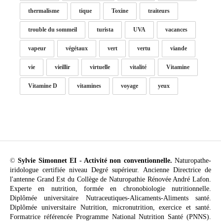
thermalisme
tique
Toxine
traiteurs
trouble du sommeil
turista
UVA
vacances
vapeur
végétaux
vert
vertu
viande
vie
vieillir
virtuelle
vitalité
Vitamine
Vitamine D
vitamines
voyage
yeux
©
Sylvie Simonnet EI - Activité non conventionnelle.
Naturopathe-
iridologue certifiée niveau Degré supérieur. Ancienne Directrice de
l'antenne Grand Est du Collège de Naturopathie Rénovée André Lafon.
Experte en nutrition, formée en chronobiologie nutritionnelle.
Diplômée universitaire Nutraceutiques-Alicaments-Aliments santé.
Diplômée universitaire Nutrition, micronutrition, exercice et santé.
Formatrice référencée Programme National Nutrition Santé (PNNS).