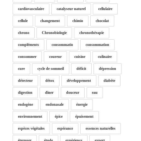
cardiovasculaire
catalyseur naturel
cellulaire
cellule
changement
chimio
chocolat
chrono
Chronobiologie
chronothérapie
compléments
consommatio
consommation
consommer
coureur
cuisine
culinaire
cure
cycle de sommeil
déficit
dépression
détecteur
détox
développement
diabète
digestion
dîner
douceur
eau
endogène
endonasale
énergie
environnement
épice
épuisement
espèces végétales
espérance
essences naturelles
éternuer
étude
expérience
expert