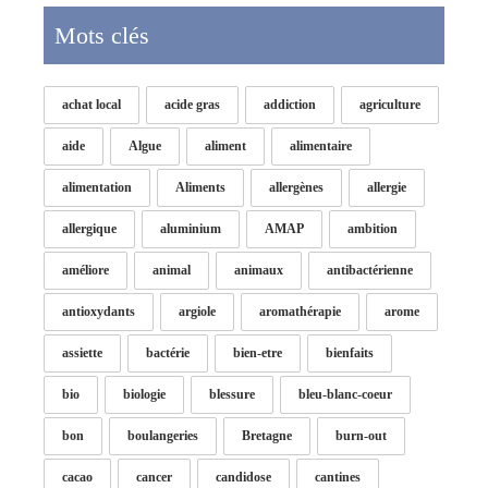
Mots clés
achat local
acide gras
addiction
agriculture
aide
Algue
aliment
alimentaire
alimentation
Aliments
allergènes
allergie
allergique
aluminium
AMAP
ambition
améliore
animal
animaux
antibactérienne
antioxydants
argiole
aromathérapie
arome
assiette
bactérie
bien-etre
bienfaits
bio
biologie
blessure
bleu-blanc-coeur
bon
boulangeries
Bretagne
burn-out
cacao
cancer
candidose
cantines