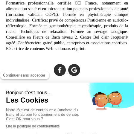
Formatrice professionnelle certifiée CCI France, notamment en
alimentation santé et en micronutrition pour des professionnels de santé
(formation validant ODPC). Formée en phytothérapie clinique
individualisée. Certificat privé de compétences Praticienne en auriculo-
réflexologie. Formée en gemmothérapie, mycothérapie, produits de la
ruche. Techniques de relaxation. Formée au sevrage tabagique.
Conseillère en Fleurs de Bach niveau 2. Centre Bol d'air Jacquier®
agréé. Conférencière grand public, entreprises et associations sportives.
Rédactrice de contenus Web nationaux et print.
Cabinet facilement accessible depuis :
Lechiagat, Treffiagat, Lesconil, Loctudy, Plobannalec, Fouesnant,
Plomeur, Pont L'Abbé, Quimper, Bénodet, Concarneau,
Douarnenez, Crozon, Rosporden, Pont-Aven, Brest, Landerneau