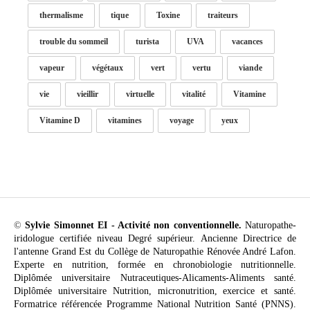
thermalisme
tique
Toxine
traiteurs
trouble du sommeil
turista
UVA
vacances
vapeur
végétaux
vert
vertu
viande
vie
vieillir
virtuelle
vitalité
Vitamine
Vitamine D
vitamines
voyage
yeux
©
Sylvie Simonnet EI - Activité non conventionnelle.
Naturopathe-
iridologue certifiée niveau Degré supérieur. Ancienne Directrice de
l'antenne Grand Est du Collège de Naturopathie Rénovée André Lafon.
Experte en nutrition, formée en chronobiologie nutritionnelle.
Diplômée universitaire Nutraceutiques-Alicaments-Aliments santé.
Diplômée universitaire Nutrition, micronutrition, exercice et santé.
Formatrice référencée Programme National Nutrition Santé (PNNS).