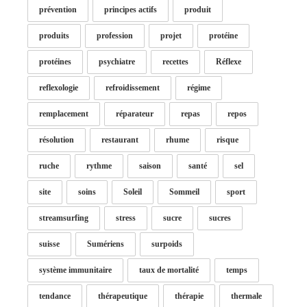
prévention
principes actifs
produit
produits
profession
projet
protéine
protéines
psychiatre
recettes
Réflexe
reflexologie
refroidissement
régime
remplacement
réparateur
repas
repos
résolution
restaurant
rhume
risque
ruche
rythme
saison
santé
sel
site
soins
Soleil
Sommeil
sport
streamsurfing
stress
sucre
sucres
suisse
Sumériens
surpoids
système immunitaire
taux de mortalité
temps
tendance
thérapeutique
thérapie
thermale