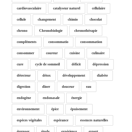
cardiovasculaire
catalyseur naturel
cellulaire
cellule
changement
chimio
chocolat
chrono
Chronobiologie
chronothérapie
compléments
consommatio
consommation
consommer
coureur
cuisine
culinaire
cure
cycle de sommeil
déficit
dépression
détecteur
détox
développement
diabète
digestion
dîner
douceur
eau
endogène
endonasale
énergie
environnement
épice
épuisement
espèces végétales
espérance
essences naturelles
éternuer
étude
expérience
expert