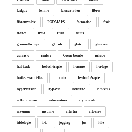
fatigue
femme
fermentation
fibres
fibromyalgie
FODMAPS
formation
frais
france
froid
fruit
fruits
gemmothérapie
glucide
gluten
glycémie
gomasio
graisse
Green bombs
grippe
habitude
héliothérapie
homme
horloge
huiles essentielles
humain
hydrothérapie
hypertension
hypoxie
indienne
infarctus
inflammation
information
ingrédients
insomnie
insuline
intestin
intoxiné
iridologie
iris
jogging
jus
kilo