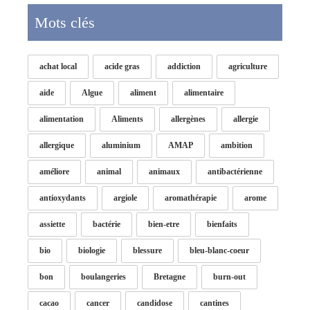
Mots clés
achat local
acide gras
addiction
agriculture
aide
Algue
aliment
alimentaire
alimentation
Aliments
allergènes
allergie
allergique
aluminium
AMAP
ambition
améliore
animal
animaux
antibactérienne
antioxydants
argiole
aromathérapie
arome
assiette
bactérie
bien-etre
bienfaits
bio
biologie
blessure
bleu-blanc-coeur
bon
boulangeries
Bretagne
burn-out
cacao
cancer
candidose
cantines