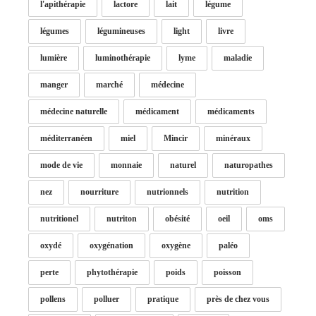
l'apithérapie
lactore
lait
légume
légumes
légumineuses
light
livre
lumière
luminothérapie
lyme
maladie
manger
marché
médecine
médecine naturelle
médicament
médicaments
méditerranéen
miel
Mincir
minéraux
mode de vie
monnaie
naturel
naturopathes
nez
nourriture
nutrionnels
nutrition
nutritionel
nutriton
obésité
oeil
oms
oxydé
oxygénation
oxygène
paléo
perte
phytothérapie
poids
poisson
pollens
polluer
pratique
près de chez vous