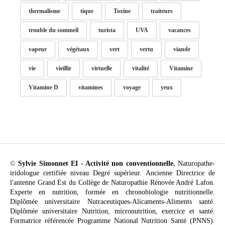
thermalisme
tique
Toxine
traiteurs
trouble du sommeil
turista
UVA
vacances
vapeur
végétaux
vert
vertu
viande
vie
vieillir
virtuelle
vitalité
Vitamine
Vitamine D
vitamines
voyage
yeux
©
Sylvie Simonnet EI - Activité non conventionnelle.
Naturopathe-
iridologue certifiée niveau Degré supérieur. Ancienne Directrice de
l'antenne Grand Est du Collège de Naturopathie Rénovée André Lafon.
Experte en nutrition, formée en chronobiologie nutritionnelle.
Diplômée universitaire Nutraceutiques-Alicaments-Aliments santé.
Diplômée universitaire Nutrition, micronutrition, exercice et santé.
Formatrice référencée Programme National Nutrition Santé (PNNS).