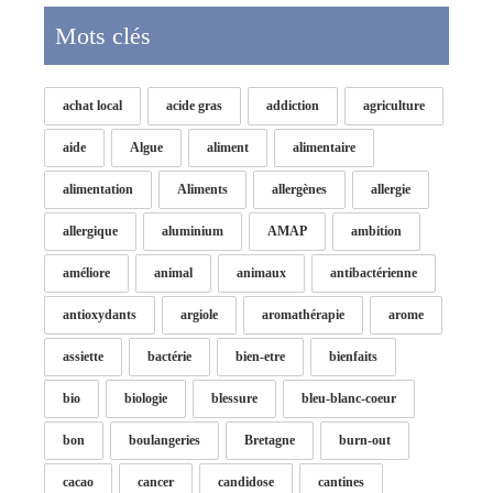
Mots clés
achat local
acide gras
addiction
agriculture
aide
Algue
aliment
alimentaire
alimentation
Aliments
allergènes
allergie
allergique
aluminium
AMAP
ambition
améliore
animal
animaux
antibactérienne
antioxydants
argiole
aromathérapie
arome
assiette
bactérie
bien-etre
bienfaits
bio
biologie
blessure
bleu-blanc-coeur
bon
boulangeries
Bretagne
burn-out
cacao
cancer
candidose
cantines