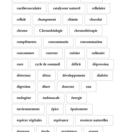
cardiovasculaire
catalyseur naturel
cellulaire
cellule
changement
chimio
chocolat
chrono
Chronobiologie
chronothérapie
compléments
consommatio
consommation
consommer
coureur
cuisine
culinaire
cure
cycle de sommeil
déficit
dépression
détecteur
détox
développement
diabète
digestion
dîner
douceur
eau
endogène
endonasale
énergie
environnement
épice
épuisement
espèces végétales
espérance
essences naturelles
éternuer
étude
expérience
expert