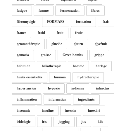
fatigue
femme
fermentation
fibres
fibromyalgie
FODMAPS
formation
frais
france
froid
fruit
fruits
gemmothérapie
glucide
gluten
glycémie
gomasio
graisse
Green bombs
grippe
habitude
héliothérapie
homme
horloge
huiles essentielles
humain
hydrothérapie
hypertension
hypoxie
indienne
infarctus
inflammation
information
ingrédients
insomnie
insuline
intestin
intoxiné
iridologie
iris
jogging
jus
kilo