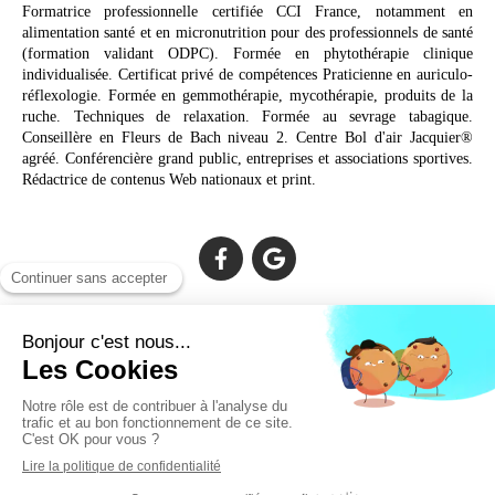
Formatrice professionnelle certifiée CCI France, notamment en
alimentation santé et en micronutrition pour des professionnels de santé
(formation validant ODPC). Formée en phytothérapie clinique
individualisée. Certificat privé de compétences Praticienne en auriculo-
réflexologie. Formée en gemmothérapie, mycothérapie, produits de la
ruche. Techniques de relaxation. Formée au sevrage tabagique.
Conseillère en Fleurs de Bach niveau 2. Centre Bol d'air Jacquier®
agréé. Conférencière grand public, entreprises et associations sportives.
Rédactrice de contenus Web nationaux et print.
Cabinet facilement accessible depuis :
Lechiagat, Treffiagat, Lesconil, Loctudy, Plobannalec, Fouesnant,
Plomeur, Pont L'Abbé, Quimper, Bénodet, Concarneau,
Douarnenez, Crozon, Rosporden, Pont-Aven, Brest, Landerneau