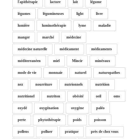
l'apithérapie
lactore
lait
légume
légumes
légumineuses
light
livre
lumière
luminothérapie
lyme
maladie
manger
marché
médecine
médecine naturelle
médicament
médicaments
méditerranéen
miel
Mincir
minéraux
mode de vie
monnaie
naturel
naturopathes
nez
nourriture
nutrionnels
nutrition
nutritionel
nutriton
obésité
oeil
oms
oxydé
oxygénation
oxygène
paléo
perte
phytothérapie
poids
poisson
pollens
polluer
pratique
près de chez vous