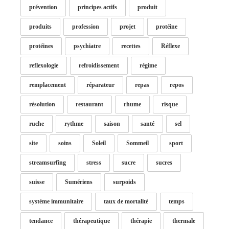
prévention
principes actifs
produit
produits
profession
projet
protéine
protéines
psychiatre
recettes
Réflexe
reflexologie
refroidissement
régime
remplacement
réparateur
repas
repos
résolution
restaurant
rhume
risque
ruche
rythme
saison
santé
sel
site
soins
Soleil
Sommeil
sport
streamsurfing
stress
sucre
sucres
suisse
Sumériens
surpoids
système immunitaire
taux de mortalité
temps
tendance
thérapeutique
thérapie
thermale