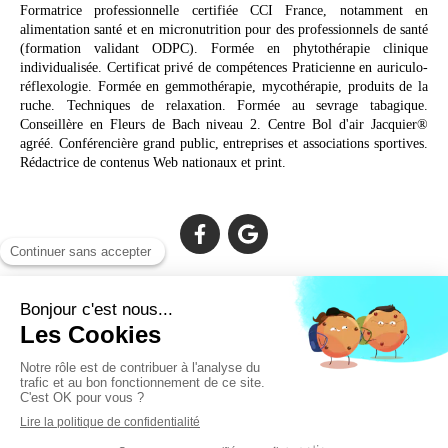
Formatrice professionnelle certifiée CCI France, notamment en
alimentation santé et en micronutrition pour des professionnels de santé
(formation validant ODPC). Formée en phytothérapie clinique
individualisée. Certificat privé de compétences Praticienne en auriculo-
réflexologie. Formée en gemmothérapie, mycothérapie, produits de la
ruche. Techniques de relaxation. Formée au sevrage tabagique.
Conseillère en Fleurs de Bach niveau 2. Centre Bol d'air Jacquier®
agréé. Conférencière grand public, entreprises et associations sportives.
Rédactrice de contenus Web nationaux et print.
Cabinet facilement accessible depuis :
Lechiagat, Treffiagat, Lesconil, Loctudy, Plobannalec, Fouesnant,
Plomeur, Pont L'Abbé, Quimper, Bénodet, Concarneau,
Douarnenez, Crozon, Rosporden, Pont-Aven, Brest, Landerneau