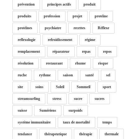
prévention
principes actifs
produit
produits
profession
projet
protéine
protéines
psychiatre
recettes
Réflexe
reflexologie
refroidissement
régime
remplacement
réparateur
repas
repos
résolution
restaurant
rhume
risque
ruche
rythme
saison
santé
sel
site
soins
Soleil
Sommeil
sport
streamsurfing
stress
sucre
sucres
suisse
Sumériens
surpoids
système immunitaire
taux de mortalité
temps
tendance
thérapeutique
thérapie
thermale