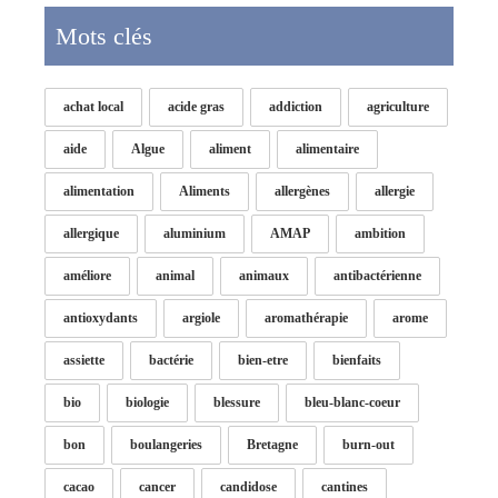
Mots clés
achat local
acide gras
addiction
agriculture
aide
Algue
aliment
alimentaire
alimentation
Aliments
allergènes
allergie
allergique
aluminium
AMAP
ambition
améliore
animal
animaux
antibactérienne
antioxydants
argiole
aromathérapie
arome
assiette
bactérie
bien-etre
bienfaits
bio
biologie
blessure
bleu-blanc-coeur
bon
boulangeries
Bretagne
burn-out
cacao
cancer
candidose
cantines