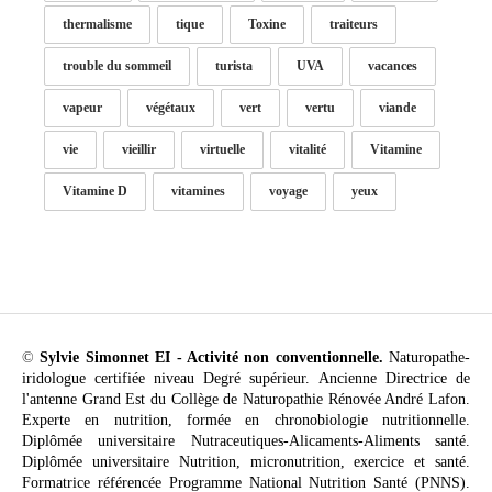
thermalisme
tique
Toxine
traiteurs
trouble du sommeil
turista
UVA
vacances
vapeur
végétaux
vert
vertu
viande
vie
vieillir
virtuelle
vitalité
Vitamine
Vitamine D
vitamines
voyage
yeux
©
Sylvie Simonnet EI - Activité non conventionnelle.
Naturopathe-
iridologue certifiée niveau Degré supérieur. Ancienne Directrice de
l'antenne Grand Est du Collège de Naturopathie Rénovée André Lafon.
Experte en nutrition, formée en chronobiologie nutritionnelle.
Diplômée universitaire Nutraceutiques-Alicaments-Aliments santé.
Diplômée universitaire Nutrition, micronutrition, exercice et santé.
Formatrice référencée Programme National Nutrition Santé (PNNS).