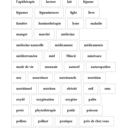
l'apithérapie
lactore
lait
légume
légumes
légumineuses
light
livre
lumière
luminothérapie
lyme
maladie
manger
marché
médecine
médecine naturelle
médicament
médicaments
méditerranéen
miel
Mincir
minéraux
mode de vie
monnaie
naturel
naturopathes
nez
nourriture
nutrionnels
nutrition
nutritionel
nutriton
obésité
oeil
oms
oxydé
oxygénation
oxygène
paléo
perte
phytothérapie
poids
poisson
pollens
polluer
pratique
près de chez vous