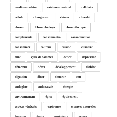
cardiovasculaire
catalyseur naturel
cellulaire
cellule
changement
chimio
chocolat
chrono
Chronobiologie
chronothérapie
compléments
consommatio
consommation
consommer
coureur
cuisine
culinaire
cure
cycle de sommeil
déficit
dépression
détecteur
détox
développement
diabète
digestion
dîner
douceur
eau
endogène
endonasale
énergie
environnement
épice
épuisement
espèces végétales
espérance
essences naturelles
éternuer
étude
expérience
expert