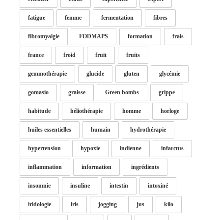
fatigue
femme
fermentation
fibres
fibromyalgie
FODMAPS
formation
frais
france
froid
fruit
fruits
gemmothérapie
glucide
gluten
glycémie
gomasio
graisse
Green bombs
grippe
habitude
héliothérapie
homme
horloge
huiles essentielles
humain
hydrothérapie
hypertension
hypoxie
indienne
infarctus
inflammation
information
ingrédients
insomnie
insuline
intestin
intoxiné
iridologie
iris
jogging
jus
kilo