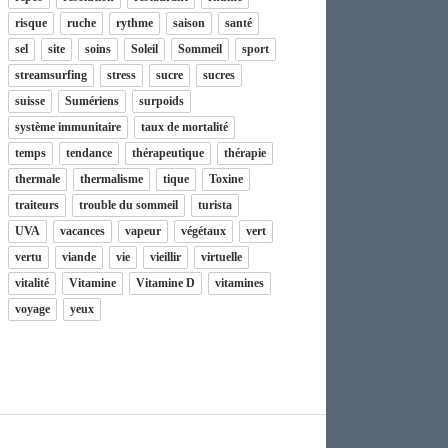
risque
ruche
rythme
saison
santé
sel
site
soins
Soleil
Sommeil
sport
streamsurfing
stress
sucre
sucres
suisse
Sumériens
surpoids
système immunitaire
taux de mortalité
temps
tendance
thérapeutique
thérapie
thermale
thermalisme
tique
Toxine
traiteurs
trouble du sommeil
turista
UVA
vacances
vapeur
végétaux
vert
vertu
viande
vie
vieillir
virtuelle
vitalité
Vitamine
Vitamine D
vitamines
voyage
yeux