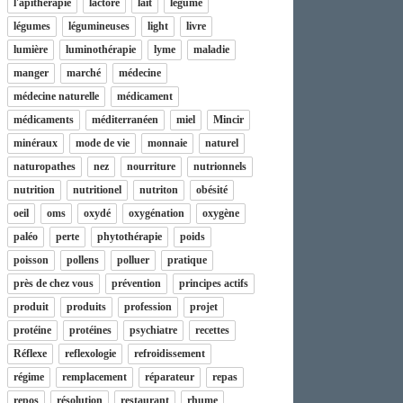
l'apithérapie
lactore
lait
légume
légumes
légumineuses
light
livre
lumière
luminothérapie
lyme
maladie
manger
marché
médecine
médecine naturelle
médicament
médicaments
méditerranéen
miel
Mincir
minéraux
mode de vie
monnaie
naturel
naturopathes
nez
nourriture
nutrionnels
nutrition
nutritionel
nutriton
obésité
oeil
oms
oxydé
oxygénation
oxygène
paléo
perte
phytothérapie
poids
poisson
pollens
polluer
pratique
près de chez vous
prévention
principes actifs
produit
produits
profession
projet
protéine
protéines
psychiatre
recettes
Réflexe
reflexologie
refroidissement
régime
remplacement
réparateur
repas
repos
résolution
restaurant
rhume