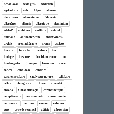
achat local
acide gras
addiction
agriculture
aide
Algue
aliment
alimentaire
alimentation
Aliments
allergènes
allergie
allergique
aluminium
AMAP
ambition
améliore
animal
animaux
antibactérienne
antioxydants
argiole
aromathérapie
arome
assiette
bactérie
bien-etre
bienfaits
bio
biologie
blessure
bleu-blanc-coeur
bon
boulangeries
Bretagne
burn-out
cacao
cancer
candidose
cantines
cardiovasculaire
catalyseur naturel
cellulaire
cellule
changement
chimio
chocolat
chrono
Chronobiologie
chronothérapie
compléments
consommatio
consommation
consommer
coureur
cuisine
culinaire
cure
cycle de sommeil
déficit
dépression