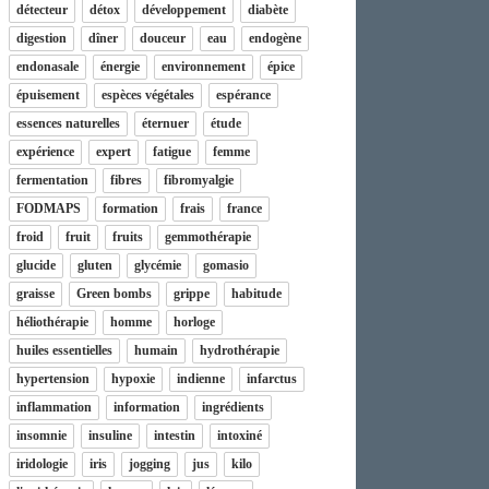
détecteur
détox
développement
diabète
digestion
dîner
douceur
eau
endogène
endonasale
énergie
environnement
épice
épuisement
espèces végétales
espérance
essences naturelles
éternuer
étude
expérience
expert
fatigue
femme
fermentation
fibres
fibromyalgie
FODMAPS
formation
frais
france
froid
fruit
fruits
gemmothérapie
glucide
gluten
glycémie
gomasio
graisse
Green bombs
grippe
habitude
héliothérapie
homme
horloge
huiles essentielles
humain
hydrothérapie
hypertension
hypoxie
indienne
infarctus
inflammation
information
ingrédients
insomnie
insuline
intestin
intoxiné
iridologie
iris
jogging
jus
kilo