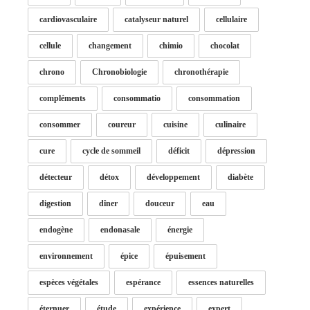
cardiovasculaire
catalyseur naturel
cellulaire
cellule
changement
chimio
chocolat
chrono
Chronobiologie
chronothérapie
compléments
consommatio
consommation
consommer
coureur
cuisine
culinaire
cure
cycle de sommeil
déficit
dépression
détecteur
détox
développement
diabète
digestion
dîner
douceur
eau
endogène
endonasale
énergie
environnement
épice
épuisement
espèces végétales
espérance
essences naturelles
éternuer
étude
expérience
expert