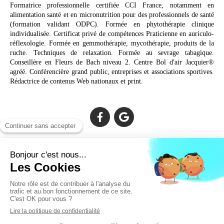
Formatrice professionnelle certifiée CCI France, notamment en
alimentation santé et en micronutrition pour des professionnels de santé
(formation validant ODPC). Formée en phytothérapie clinique
individualisée. Certificat privé de compétences Praticienne en auriculo-
réflexologie. Formée en gemmothérapie, mycothérapie, produits de la
ruche. Techniques de relaxation. Formée au sevrage tabagique.
Conseillère en Fleurs de Bach niveau 2. Centre Bol d'air Jacquier®
agréé. Conférencière grand public, entreprises et associations sportives.
Rédactrice de contenus Web nationaux et print.
Cabinet facilement accessible depuis :
Lechiagat, Treffiagat, Lesconil, Loctudy, Plobannalec, Fouesnant,
Plomeur, Pont L'Abbé, Quimper, Bénodet, Concarneau,
Douarnenez, Crozon, Rosporden, Pont-Aven, Brest, Landerneau