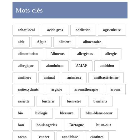
Mots clés
achat local
acide gras
addiction
agriculture
aide
Algue
aliment
alimentaire
alimentation
Aliments
allergènes
allergie
allergique
aluminium
AMAP
ambition
améliore
animal
animaux
antibactérienne
antioxydants
argiole
aromathérapie
arome
assiette
bactérie
bien-etre
bienfaits
bio
biologie
blessure
bleu-blanc-coeur
bon
boulangeries
Bretagne
burn-out
cacao
cancer
candidose
cantines