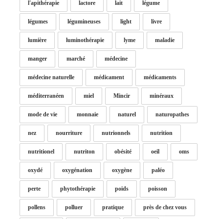
l'apithérapie
lactore
lait
légume
légumes
légumineuses
light
livre
lumière
luminothérapie
lyme
maladie
manger
marché
médecine
médecine naturelle
médicament
médicaments
méditerranéen
miel
Mincir
minéraux
mode de vie
monnaie
naturel
naturopathes
nez
nourriture
nutrionnels
nutrition
nutritionel
nutriton
obésité
oeil
oms
oxydé
oxygénation
oxygène
paléo
perte
phytothérapie
poids
poisson
pollens
polluer
pratique
près de chez vous