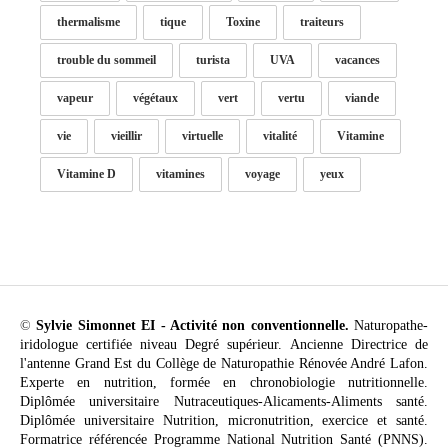
thermalisme
tique
Toxine
traiteurs
trouble du sommeil
turista
UVA
vacances
vapeur
végétaux
vert
vertu
viande
vie
vieillir
virtuelle
vitalité
Vitamine
Vitamine D
vitamines
voyage
yeux
©
Sylvie Simonnet EI - Activité non conventionnelle.
Naturopathe-
iridologue certifiée niveau Degré supérieur. Ancienne Directrice de
l'antenne Grand Est du Collège de Naturopathie Rénovée André Lafon.
Experte en nutrition, formée en chronobiologie nutritionnelle.
Diplômée universitaire Nutraceutiques-Alicaments-Aliments santé.
Diplômée universitaire Nutrition, micronutrition, exercice et santé.
Formatrice référencée Programme National Nutrition Santé (PNNS).