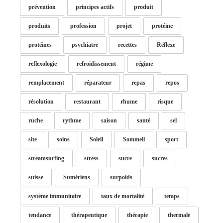
prévention
principes actifs
produit
produits
profession
projet
protéine
protéines
psychiatre
recettes
Réflexe
reflexologie
refroidissement
régime
remplacement
réparateur
repas
repos
résolution
restaurant
rhume
risque
ruche
rythme
saison
santé
sel
site
soins
Soleil
Sommeil
sport
streamsurfing
stress
sucre
sucres
suisse
Sumériens
surpoids
système immunitaire
taux de mortalité
temps
tendance
thérapeutique
thérapie
thermale