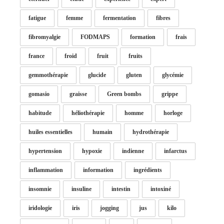
fatigue
femme
fermentation
fibres
fibromyalgie
FODMAPS
formation
frais
france
froid
fruit
fruits
gemmothérapie
glucide
gluten
glycémie
gomasio
graisse
Green bombs
grippe
habitude
héliothérapie
homme
horloge
huiles essentielles
humain
hydrothérapie
hypertension
hypoxie
indienne
infarctus
inflammation
information
ingrédients
insomnie
insuline
intestin
intoxiné
iridologie
iris
jogging
jus
kilo