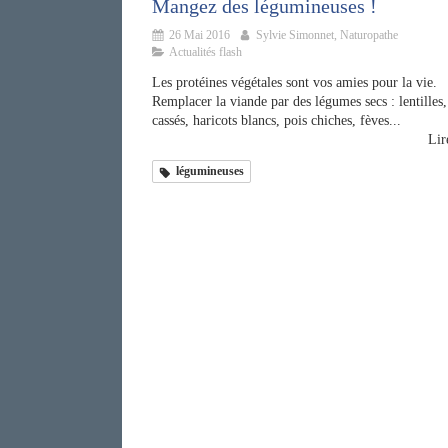
Mangez des légumineuses !
26 Mai 2016
Sylvie Simonnet, Naturopathe
Actualités flash
Les protéines végétales sont vos amies pour la vie.
Remplacer la viande par des légumes secs : lentilles,
cassés, haricots blancs, pois chiches, fèves...
Lire
légumineuses