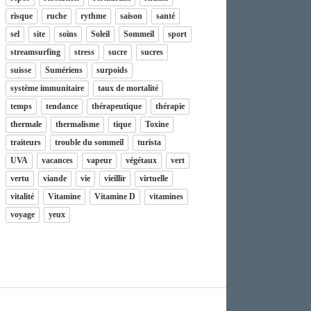
risque
ruche
rythme
saison
santé
sel
site
soins
Soleil
Sommeil
sport
streamsurfing
stress
sucre
sucres
suisse
Sumériens
surpoids
système immunitaire
taux de mortalité
temps
tendance
thérapeutique
thérapie
thermale
thermalisme
tique
Toxine
traiteurs
trouble du sommeil
turista
UVA
vacances
vapeur
végétaux
vert
vertu
viande
vie
vieillir
virtuelle
vitalité
Vitamine
Vitamine D
vitamines
voyage
yeux