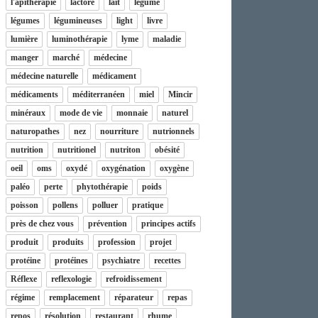
l'apithérapie
lactore
lait
légume
légumes
légumineuses
light
livre
lumière
luminothérapie
lyme
maladie
manger
marché
médecine
médecine naturelle
médicament
médicaments
méditerranéen
miel
Mincir
minéraux
mode de vie
monnaie
naturel
naturopathes
nez
nourriture
nutrionnels
nutrition
nutritionel
nutriton
obésité
oeil
oms
oxydé
oxygénation
oxygène
paléo
perte
phytothérapie
poids
poisson
pollens
polluer
pratique
près de chez vous
prévention
principes actifs
produit
produits
profession
projet
protéine
protéines
psychiatre
recettes
Réflexe
reflexologie
refroidissement
régime
remplacement
réparateur
repas
repos
résolution
restaurant
rhume