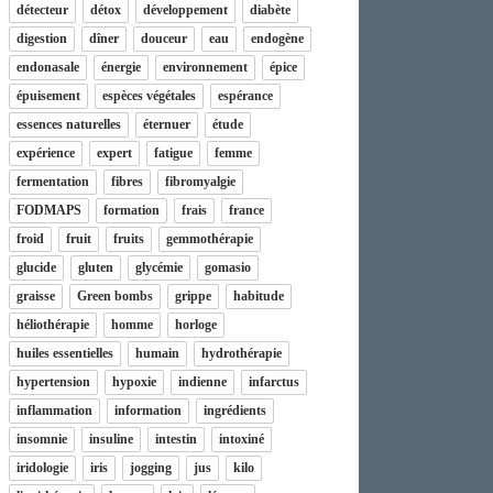
détecteur
détox
développement
diabète
digestion
dîner
douceur
eau
endogène
endonasale
énergie
environnement
épice
épuisement
espèces végétales
espérance
essences naturelles
éternuer
étude
expérience
expert
fatigue
femme
fermentation
fibres
fibromyalgie
FODMAPS
formation
frais
france
froid
fruit
fruits
gemmothérapie
glucide
gluten
glycémie
gomasio
graisse
Green bombs
grippe
habitude
héliothérapie
homme
horloge
huiles essentielles
humain
hydrothérapie
hypertension
hypoxie
indienne
infarctus
inflammation
information
ingrédients
insomnie
insuline
intestin
intoxiné
iridologie
iris
jogging
jus
kilo