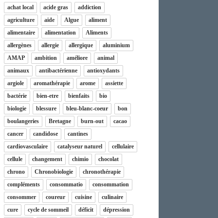
achat local
acide gras
addiction
agriculture
aide
Algue
aliment
alimentaire
alimentation
Aliments
allergènes
allergie
allergique
aluminium
AMAP
ambition
améliore
animal
animaux
antibactérienne
antioxydants
argiole
aromathérapie
arome
assiette
bactérie
bien-etre
bienfaits
bio
biologie
blessure
bleu-blanc-coeur
bon
boulangeries
Bretagne
burn-out
cacao
cancer
candidose
cantines
cardiovasculaire
catalyseur naturel
cellulaire
cellule
changement
chimio
chocolat
chrono
Chronobiologie
chronothérapie
compléments
consommatio
consommation
consommer
coureur
cuisine
culinaire
cure
cycle de sommeil
déficit
dépression