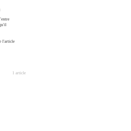
é
'entre
u'il
 l'article
1 article