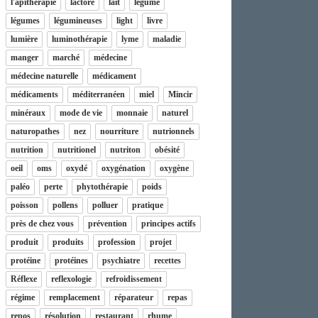
l'apithérapie
lactore
lait
légume
légumes
légumineuses
light
livre
lumière
luminothérapie
lyme
maladie
manger
marché
médecine
médecine naturelle
médicament
médicaments
méditerranéen
miel
Mincir
minéraux
mode de vie
monnaie
naturel
naturopathes
nez
nourriture
nutrionnels
nutrition
nutritionel
nutriton
obésité
oeil
oms
oxydé
oxygénation
oxygène
paléo
perte
phytothérapie
poids
poisson
pollens
polluer
pratique
près de chez vous
prévention
principes actifs
produit
produits
profession
projet
protéine
protéines
psychiatre
recettes
Réflexe
reflexologie
refroidissement
régime
remplacement
réparateur
repas
repos
résolution
restaurant
rhume