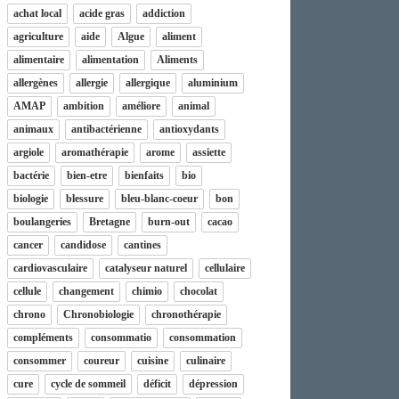
achat local
acide gras
addiction
agriculture
aide
Algue
aliment
alimentaire
alimentation
Aliments
allergènes
allergie
allergique
aluminium
AMAP
ambition
améliore
animal
animaux
antibactérienne
antioxydants
argiole
aromathérapie
arome
assiette
bactérie
bien-etre
bienfaits
bio
biologie
blessure
bleu-blanc-coeur
bon
boulangeries
Bretagne
burn-out
cacao
cancer
candidose
cantines
cardiovasculaire
catalyseur naturel
cellulaire
cellule
changement
chimio
chocolat
chrono
Chronobiologie
chronothérapie
compléments
consommatio
consommation
consommer
coureur
cuisine
culinaire
cure
cycle de sommeil
déficit
dépression