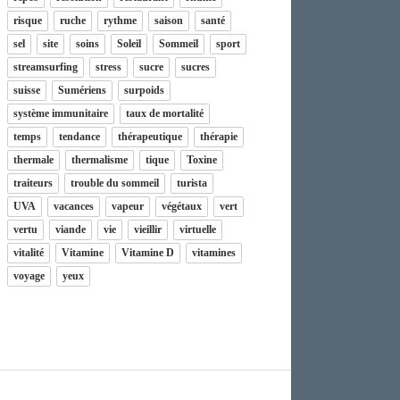
risque
ruche
rythme
saison
santé
sel
site
soins
Soleil
Sommeil
sport
streamsurfing
stress
sucre
sucres
suisse
Sumériens
surpoids
système immunitaire
taux de mortalité
temps
tendance
thérapeutique
thérapie
thermale
thermalisme
tique
Toxine
traiteurs
trouble du sommeil
turista
UVA
vacances
vapeur
végétaux
vert
vertu
viande
vie
vieillir
virtuelle
vitalité
Vitamine
Vitamine D
vitamines
voyage
yeux