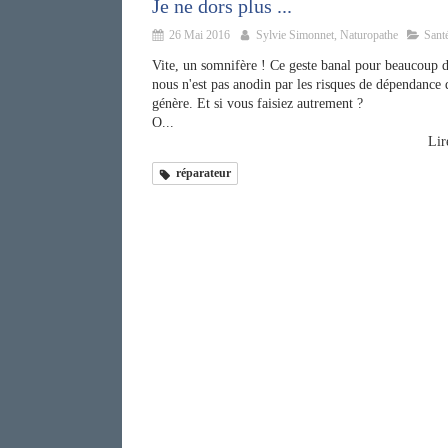
Je ne dors plus ...
26 Mai 2016
Sylvie Simonnet, Naturopathe
Sant
Vite, un somnifère ! Ce geste banal pour beaucoup d
nous n'est pas anodin par les risques de dépendance q
génère. Et si vous faisiez autrement ?
O...
Lire
réparateur