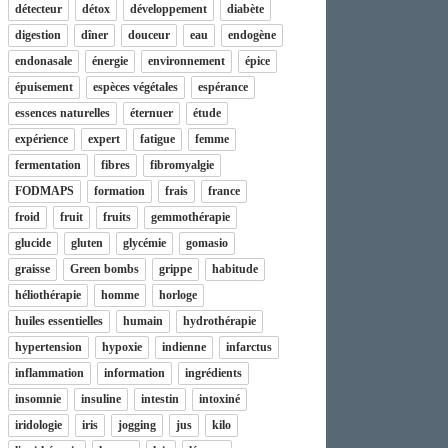
détecteur
détox
développement
diabète
digestion
dîner
douceur
eau
endogène
endonasale
énergie
environnement
épice
épuisement
espèces végétales
espérance
essences naturelles
éternuer
étude
expérience
expert
fatigue
femme
fermentation
fibres
fibromyalgie
FODMAPS
formation
frais
france
froid
fruit
fruits
gemmothérapie
glucide
gluten
glycémie
gomasio
graisse
Green bombs
grippe
habitude
héliothérapie
homme
horloge
huiles essentielles
humain
hydrothérapie
hypertension
hypoxie
indienne
infarctus
inflammation
information
ingrédients
insomnie
insuline
intestin
intoxiné
iridologie
iris
jogging
jus
kilo