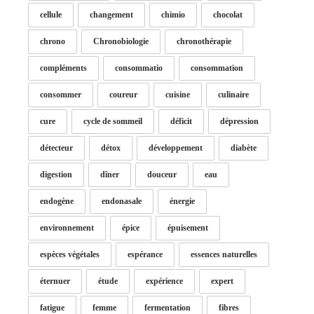
cellule
changement
chimio
chocolat
chrono
Chronobiologie
chronothérapie
compléments
consommatio
consommation
consommer
coureur
cuisine
culinaire
cure
cycle de sommeil
déficit
dépression
détecteur
détox
développement
diabète
digestion
dîner
douceur
eau
endogène
endonasale
énergie
environnement
épice
épuisement
espèces végétales
espérance
essences naturelles
éternuer
étude
expérience
expert
fatigue
femme
fermentation
fibres