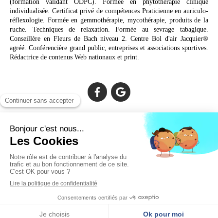
(formation validant ODPC). Formée en phytothérapie clinique
individualisée. Certificat privé de compétences Praticienne en auriculo-
réflexologie. Formée en gemmothérapie, mycothérapie, produits de la
ruche. Techniques de relaxation. Formée au sevrage tabagique.
Conseillère en Fleurs de Bach niveau 2. Centre Bol d'air Jacquier®
agréé. Conférencière grand public, entreprises et associations sportives.
Rédactrice de contenus Web nationaux et print.
Cabinet facilement accessible depuis :
Lechiagat, Treffiagat, Lesconil, Loctudy, Plobannalec, Fouesnant,
Plomeur, Pont L'Abbé, Quimper, Bénodet, Concarneau,
Douarnenez, Crozon, Rosporden, Pont-Aven, Brest, Landerneau
Création et référencement du site par Simplébo
Site partenaire de
Annuaire Thérapeutes