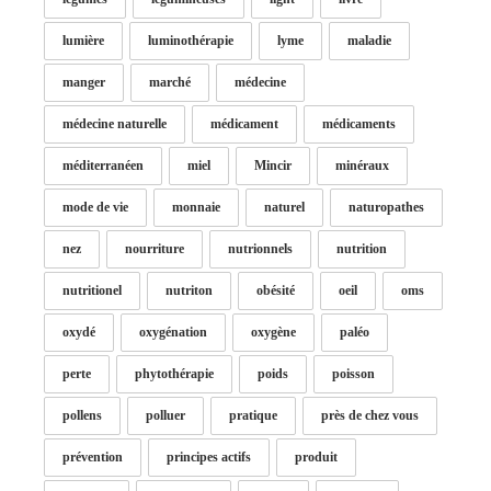
lumière
luminothérapie
lyme
maladie
manger
marché
médecine
médecine naturelle
médicament
médicaments
méditerranéen
miel
Mincir
minéraux
mode de vie
monnaie
naturel
naturopathes
nez
nourriture
nutrionnels
nutrition
nutritionel
nutriton
obésité
oeil
oms
oxydé
oxygénation
oxygène
paléo
perte
phytothérapie
poids
poisson
pollens
polluer
pratique
près de chez vous
prévention
principes actifs
produit