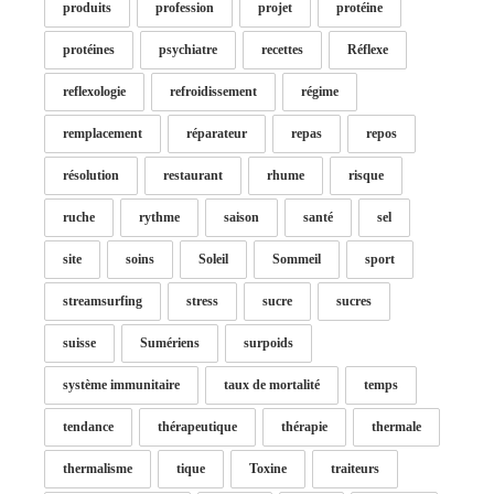
produits
profession
projet
protéine
protéines
psychiatre
recettes
Réflexe
reflexologie
refroidissement
régime
remplacement
réparateur
repas
repos
résolution
restaurant
rhume
risque
ruche
rythme
saison
santé
sel
site
soins
Soleil
Sommeil
sport
streamsurfing
stress
sucre
sucres
suisse
Sumériens
surpoids
système immunitaire
taux de mortalité
temps
tendance
thérapeutique
thérapie
thermale
thermalisme
tique
Toxine
traiteurs