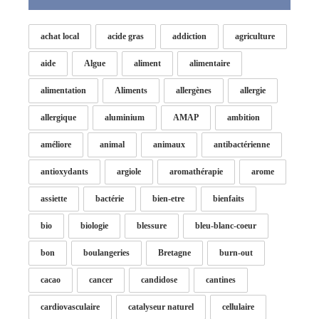
achat local
acide gras
addiction
agriculture
aide
Algue
aliment
alimentaire
alimentation
Aliments
allergènes
allergie
allergique
aluminium
AMAP
ambition
améliore
animal
animaux
antibactérienne
antioxydants
argiole
aromathérapie
arome
assiette
bactérie
bien-etre
bienfaits
bio
biologie
blessure
bleu-blanc-coeur
bon
boulangeries
Bretagne
burn-out
cacao
cancer
candidose
cantines
cardiovasculaire
catalyseur naturel
cellulaire