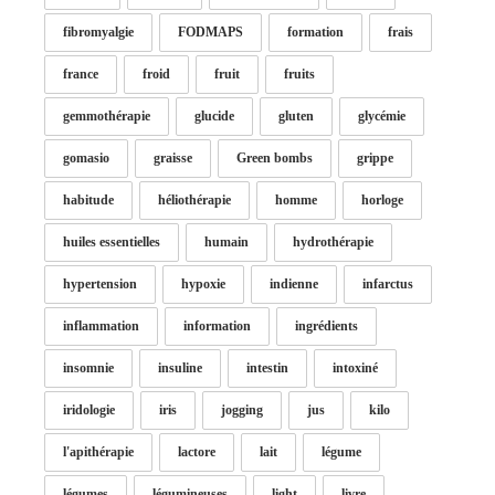
fibromyalgie
FODMAPS
formation
frais
france
froid
fruit
fruits
gemmothérapie
glucide
gluten
glycémie
gomasio
graisse
Green bombs
grippe
habitude
héliothérapie
homme
horloge
huiles essentielles
humain
hydrothérapie
hypertension
hypoxie
indienne
infarctus
inflammation
information
ingrédients
insomnie
insuline
intestin
intoxiné
iridologie
iris
jogging
jus
kilo
l'apithérapie
lactore
lait
légume
légumes
légumineuses
light
livre