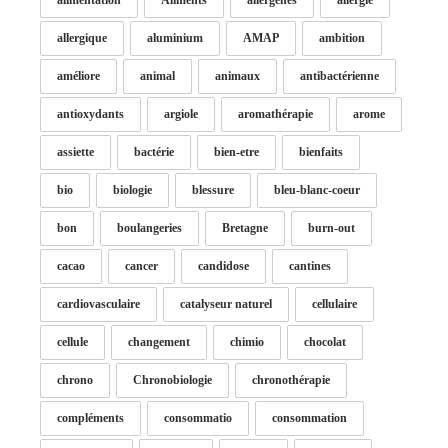
allergique
aluminium
AMAP
ambition
améliore
animal
animaux
antibactérienne
antioxydants
argiole
aromathérapie
arome
assiette
bactérie
bien-etre
bienfaits
bio
biologie
blessure
bleu-blanc-coeur
bon
boulangeries
Bretagne
burn-out
cacao
cancer
candidose
cantines
cardiovasculaire
catalyseur naturel
cellulaire
cellule
changement
chimio
chocolat
chrono
Chronobiologie
chronothérapie
compléments
consommatio
consommation