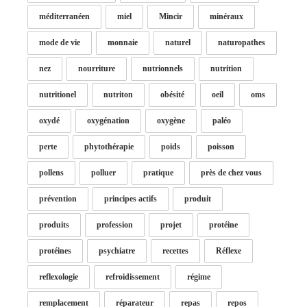
méditerranéen
miel
Mincir
minéraux
mode de vie
monnaie
naturel
naturopathes
nez
nourriture
nutrionnels
nutrition
nutritionel
nutriton
obésité
oeil
oms
oxydé
oxygénation
oxygène
paléo
perte
phytothérapie
poids
poisson
pollens
polluer
pratique
près de chez vous
prévention
principes actifs
produit
produits
profession
projet
protéine
protéines
psychiatre
recettes
Réflexe
reflexologie
refroidissement
régime
remplacement
réparateur
repas
repos