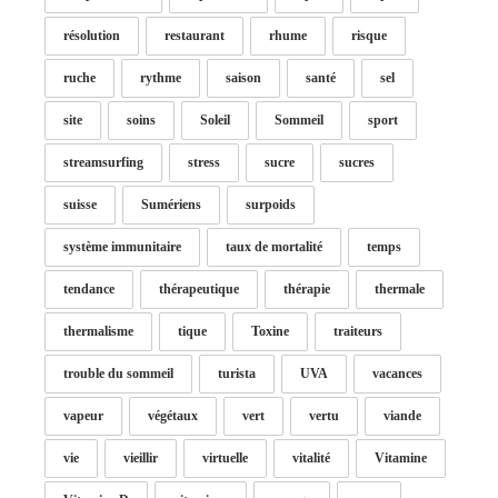
résolution
restaurant
rhume
risque
ruche
rythme
saison
santé
sel
site
soins
Soleil
Sommeil
sport
streamsurfing
stress
sucre
sucres
suisse
Sumériens
surpoids
système immunitaire
taux de mortalité
temps
tendance
thérapeutique
thérapie
thermale
thermalisme
tique
Toxine
traiteurs
trouble du sommeil
turista
UVA
vacances
vapeur
végétaux
vert
vertu
viande
vie
vieillir
virtuelle
vitalité
Vitamine