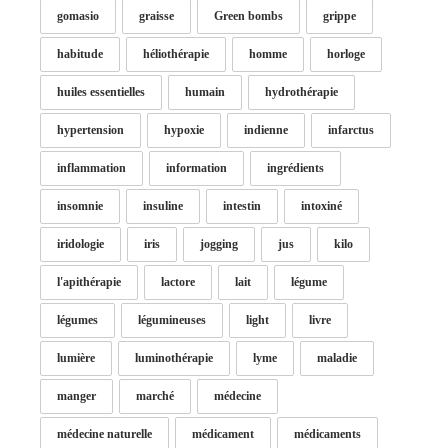
gomasio
graisse
Green bombs
grippe
habitude
héliothérapie
homme
horloge
huiles essentielles
humain
hydrothérapie
hypertension
hypoxie
indienne
infarctus
inflammation
information
ingrédients
insomnie
insuline
intestin
intoxiné
iridologie
iris
jogging
jus
kilo
l'apithérapie
lactore
lait
légume
légumes
légumineuses
light
livre
lumière
luminothérapie
lyme
maladie
manger
marché
médecine
médecine naturelle
médicament
médicaments