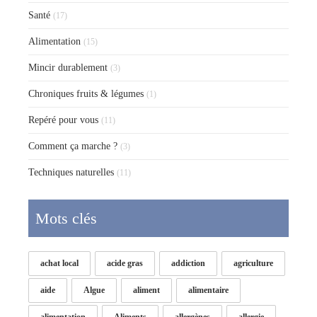
Santé
(17)
Alimentation
(15)
Mincir durablement
(3)
Chroniques fruits & légumes
(1)
Repéré pour vous
(11)
Comment ça marche ?
(3)
Techniques naturelles
(11)
Mots clés
achat local
acide gras
addiction
agriculture
aide
Algue
aliment
alimentaire
alimentation
Aliments
allergènes
allergie