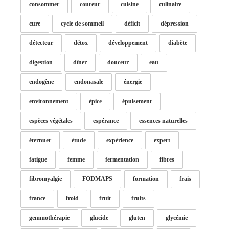
consommer
coureur
cuisine
culinaire
cure
cycle de sommeil
déficit
dépression
détecteur
détox
développement
diabète
digestion
dîner
douceur
eau
endogène
endonasale
énergie
environnement
épice
épuisement
espèces végétales
espérance
essences naturelles
éternuer
étude
expérience
expert
fatigue
femme
fermentation
fibres
fibromyalgie
FODMAPS
formation
frais
france
froid
fruit
fruits
gemmothérapie
glucide
gluten
glycémie