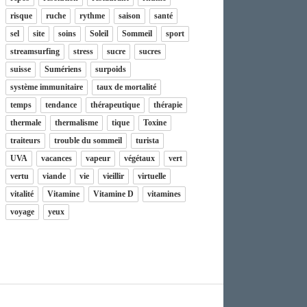
risque
ruche
rythme
saison
santé
sel
site
soins
Soleil
Sommeil
sport
streamsurfing
stress
sucre
sucres
suisse
Sumériens
surpoids
système immunitaire
taux de mortalité
temps
tendance
thérapeutique
thérapie
thermale
thermalisme
tique
Toxine
traiteurs
trouble du sommeil
turista
UVA
vacances
vapeur
végétaux
vert
vertu
viande
vie
vieillir
virtuelle
vitalité
Vitamine
Vitamine D
vitamines
voyage
yeux