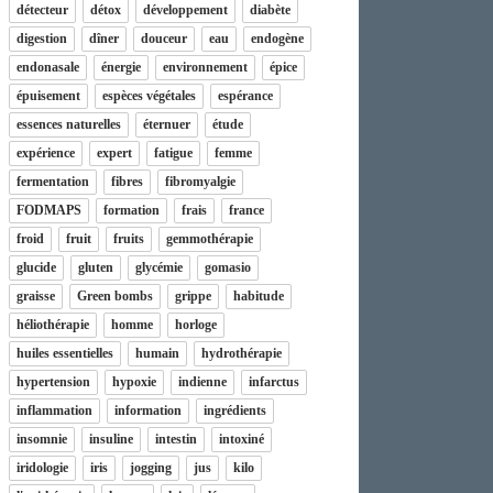
détecteur
détox
développement
diabète
digestion
dîner
douceur
eau
endogène
endonasale
énergie
environnement
épice
épuisement
espèces végétales
espérance
essences naturelles
éternuer
étude
expérience
expert
fatigue
femme
fermentation
fibres
fibromyalgie
FODMAPS
formation
frais
france
froid
fruit
fruits
gemmothérapie
glucide
gluten
glycémie
gomasio
graisse
Green bombs
grippe
habitude
héliothérapie
homme
horloge
huiles essentielles
humain
hydrothérapie
hypertension
hypoxie
indienne
infarctus
inflammation
information
ingrédients
insomnie
insuline
intestin
intoxiné
iridologie
iris
jogging
jus
kilo