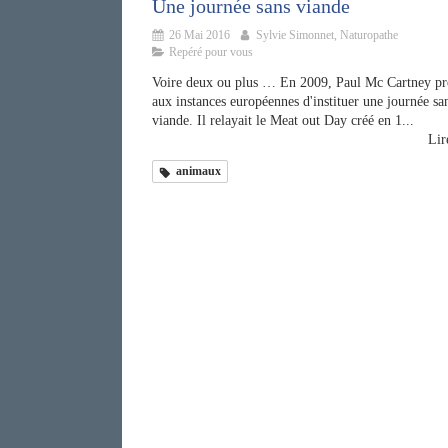
Une journée sans viande
26 Mai 2016
Sylvie Simonnet, Naturopathe
Repéré pour vous
Voire deux ou plus … En 2009, Paul Mc Cartney pr
aux instances européennes d'instituer une journée sa
viande. Il relayait le Meat out Day créé en 1...
Lire
animaux