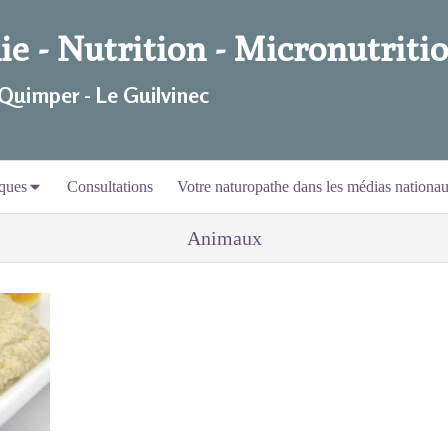
e - Nutrition - Micronutritio
 Quimper - Le Guilvinec
ques
Consultations
Votre naturopathe dans les médias nationa
Animaux