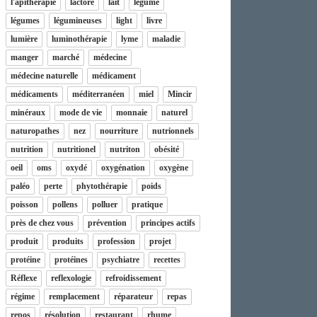
l'apithérapie
lactore
lait
légume
légumes
légumineuses
light
livre
lumière
luminothérapie
lyme
maladie
manger
marché
médecine
médecine naturelle
médicament
médicaments
méditerranéen
miel
Mincir
minéraux
mode de vie
monnaie
naturel
naturopathes
nez
nourriture
nutrionnels
nutrition
nutritionel
nutriton
obésité
oeil
oms
oxydé
oxygénation
oxygène
paléo
perte
phytothérapie
poids
poisson
pollens
polluer
pratique
près de chez vous
prévention
principes actifs
produit
produits
profession
projet
protéine
protéines
psychiatre
recettes
Réflexe
reflexologie
refroidissement
régime
remplacement
réparateur
repas
repos
résolution
restaurant
rhume