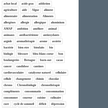
achat local
acide gras
addiction
agriculture
aide
Algue
aliment
alimentaire
alimentation
Aliments
allergènes
allergie
allergique
aluminium
AMAP
ambition
améliore
animal
animaux
antibactérienne
antioxydants
argiole
aromathérapie
arome
assiette
bactérie
bien-etre
bienfaits
bio
biologie
blessure
bleu-blanc-coeur
bon
boulangeries
Bretagne
burn-out
cacao
cancer
candidose
cantines
cardiovasculaire
catalyseur naturel
cellulaire
cellule
changement
chimio
chocolat
chrono
Chronobiologie
chronothérapie
compléments
consommatio
consommation
consommer
coureur
cuisine
culinaire
cure
cycle de sommeil
déficit
dépression