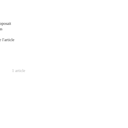
oposait
ns
 l'article
1 article