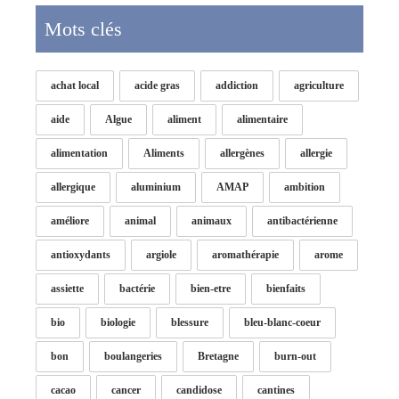
Mots clés
achat local
acide gras
addiction
agriculture
aide
Algue
aliment
alimentaire
alimentation
Aliments
allergènes
allergie
allergique
aluminium
AMAP
ambition
améliore
animal
animaux
antibactérienne
antioxydants
argiole
aromathérapie
arome
assiette
bactérie
bien-etre
bienfaits
bio
biologie
blessure
bleu-blanc-coeur
bon
boulangeries
Bretagne
burn-out
cacao
cancer
candidose
cantines