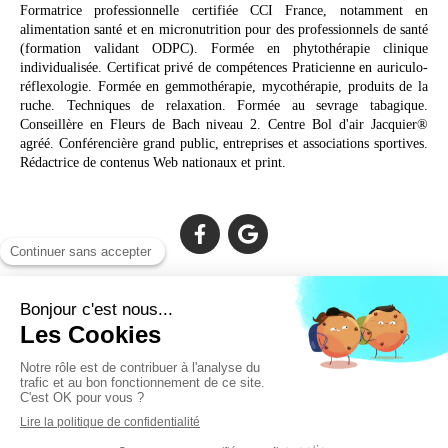
Formatrice professionnelle certifiée CCI France, notamment en
alimentation santé et en micronutrition pour des professionnels de santé
(formation validant ODPC). Formée en phytothérapie clinique
individualisée. Certificat privé de compétences Praticienne en auriculo-
réflexologie. Formée en gemmothérapie, mycothérapie, produits de la
ruche. Techniques de relaxation. Formée au sevrage tabagique.
Conseillère en Fleurs de Bach niveau 2. Centre Bol d'air Jacquier®
agréé. Conférencière grand public, entreprises et associations sportives.
Rédactrice de contenus Web nationaux et print.
Cabinet facilement accessible depuis :
Lechiagat, Treffiagat, Lesconil, Loctudy, Plobannalec, Fouesnant,
Plomeur, Pont L'Abbé, Quimper, Bénodet, Concarneau,
Douarnenez, Crozon, Rosporden, Pont-Aven, Brest, Landerneau