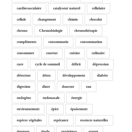
cardiovasculaire
catalyseur naturel
cellulaire
cellule
changement
chimio
chocolat
chrono
Chronobiologie
chronothérapie
compléments
consommatio
consommation
consommer
coureur
cuisine
culinaire
cure
cycle de sommeil
déficit
dépression
détecteur
détox
développement
diabète
digestion
dîner
douceur
eau
endogène
endonasale
énergie
environnement
épice
épuisement
espèces végétales
espérance
essences naturelles
éternuer
étude
expérience
expert