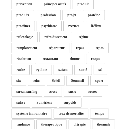
prévention
principes actifs
produit
produits
profession
projet
protéine
protéines
psychiatre
recettes
Réflexe
reflexologie
refroidissement
régime
remplacement
réparateur
repas
repos
résolution
restaurant
rhume
risque
ruche
rythme
saison
santé
sel
site
soins
Soleil
Sommeil
sport
streamsurfing
stress
sucre
sucres
suisse
Sumériens
surpoids
système immunitaire
taux de mortalité
temps
tendance
thérapeutique
thérapie
thermale