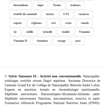
thermalisme
tique
Toxine
traiteurs
trouble du sommeil
turista
UVA
vacances
vapeur
végétaux
vert
vertu
viande
vie
vieillir
virtuelle
vitalité
Vitamine
Vitamine D
vitamines
voyage
yeux
©
Sylvie Simonnet EI - Activité non conventionnelle.
Naturopathe-
iridologue certifiée niveau Degré supérieur. Ancienne Directrice de
l'antenne Grand Est du Collège de Naturopathie Rénovée André Lafon.
Experte en nutrition, formée en chronobiologie nutritionnelle.
Diplômée universitaire Nutraceutiques-Alicaments-Aliments santé.
Diplômée universitaire Nutrition, micronutrition, exercice et santé.
Formatrice référencée Programme National Nutrition Santé (PNNS).