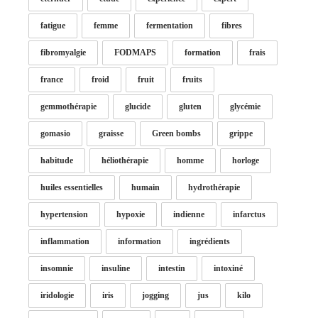
fatigue
femme
fermentation
fibres
fibromyalgie
FODMAPS
formation
frais
france
froid
fruit
fruits
gemmothérapie
glucide
gluten
glycémie
gomasio
graisse
Green bombs
grippe
habitude
héliothérapie
homme
horloge
huiles essentielles
humain
hydrothérapie
hypertension
hypoxie
indienne
infarctus
inflammation
information
ingrédients
insomnie
insuline
intestin
intoxiné
iridologie
iris
jogging
jus
kilo