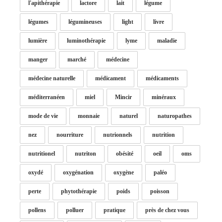
l'apithérapie
lactore
lait
légume
légumes
légumineuses
light
livre
lumière
luminothérapie
lyme
maladie
manger
marché
médecine
médecine naturelle
médicament
médicaments
méditerranéen
miel
Mincir
minéraux
mode de vie
monnaie
naturel
naturopathes
nez
nourriture
nutrionnels
nutrition
nutritionel
nutriton
obésité
oeil
oms
oxydé
oxygénation
oxygène
paléo
perte
phytothérapie
poids
poisson
pollens
polluer
pratique
près de chez vous