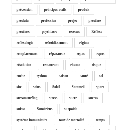
prévention
principes actifs
produit
produits
profession
projet
protéine
protéines
psychiatre
recettes
Réflexe
reflexologie
refroidissement
régime
remplacement
réparateur
repas
repos
résolution
restaurant
rhume
risque
ruche
rythme
saison
santé
sel
site
soins
Soleil
Sommeil
sport
streamsurfing
stress
sucre
sucres
suisse
Sumériens
surpoids
système immunitaire
taux de mortalité
temps