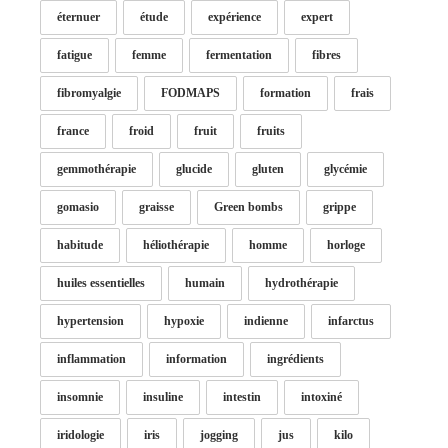
éternuer
étude
expérience
expert
fatigue
femme
fermentation
fibres
fibromyalgie
FODMAPS
formation
frais
france
froid
fruit
fruits
gemmothérapie
glucide
gluten
glycémie
gomasio
graisse
Green bombs
grippe
habitude
héliothérapie
homme
horloge
huiles essentielles
humain
hydrothérapie
hypertension
hypoxie
indienne
infarctus
inflammation
information
ingrédients
insomnie
insuline
intestin
intoxiné
iridologie
iris
jogging
jus
kilo