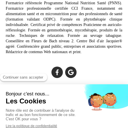
Formatrice référencée Programme National Nutrition Santé (PNNS).
Formatrice professionnelle certifiée CCI France, notamment en
alimentation santé et en micronutrition pour des professionnels de santé
(formation validant ODPC). Formée en phytothérapie clinique
individualisée. Certificat privé de compétences Praticienne en auriculo-
réflexologie. Formée en gemmothérapie, mycothérapie, produits de la
ruche. Techniques de relaxation. Formée au sevrage tabagique.
Conseillère en Fleurs de Bach niveau 2. Centre Bol d'air Jacquier®
agréé. Conférencière grand public, entreprises et associations sportives.
Rédactrice de contenus Web nationaux et print.
Cabinet facilement accessible depuis :
Lechiagat, Treffiagat, Lesconil, Loctudy, Plobannalec, Fouesnant,
Plomeur, Pont L'Abbé, Quimper, Bénodet, Concarneau,
Douarnenez, Crozon, Rosporden, Pont-Aven, Brest, Landerneau