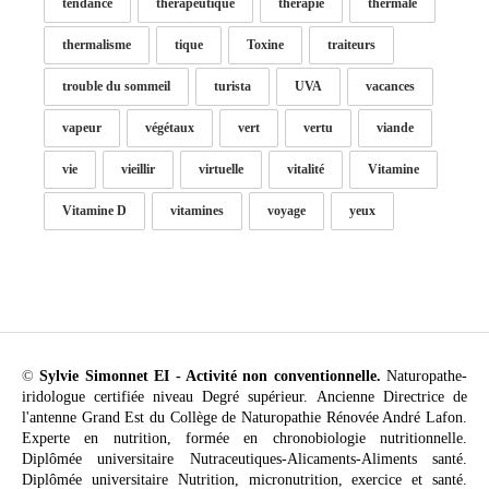
tendance
thérapeutique
thérapie
thermale
thermalisme
tique
Toxine
traiteurs
trouble du sommeil
turista
UVA
vacances
vapeur
végétaux
vert
vertu
viande
vie
vieillir
virtuelle
vitalité
Vitamine
Vitamine D
vitamines
voyage
yeux
©
Sylvie Simonnet EI - Activité non conventionnelle.
Naturopathe-
iridologue certifiée niveau Degré supérieur. Ancienne Directrice de
l'antenne Grand Est du Collège de Naturopathie Rénovée André Lafon.
Experte en nutrition, formée en chronobiologie nutritionnelle.
Diplômée universitaire Nutraceutiques-Alicaments-Aliments santé.
Diplômée universitaire Nutrition, micronutrition, exercice et santé.