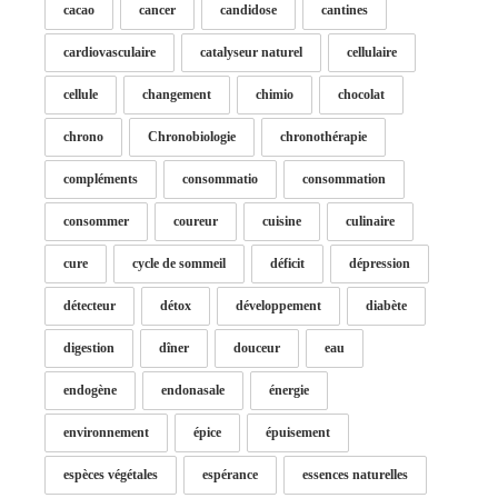
cacao
cancer
candidose
cantines
cardiovasculaire
catalyseur naturel
cellulaire
cellule
changement
chimio
chocolat
chrono
Chronobiologie
chronothérapie
compléments
consommatio
consommation
consommer
coureur
cuisine
culinaire
cure
cycle de sommeil
déficit
dépression
détecteur
détox
développement
diabète
digestion
dîner
douceur
eau
endogène
endonasale
énergie
environnement
épice
épuisement
espèces végétales
espérance
essences naturelles