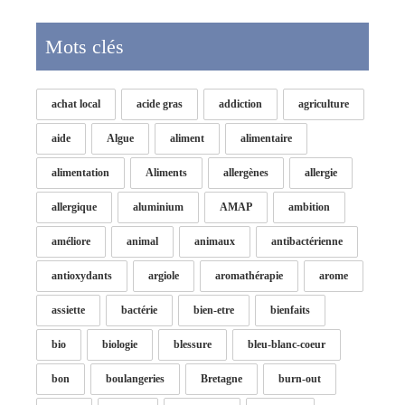
Mots clés
achat local
acide gras
addiction
agriculture
aide
Algue
aliment
alimentaire
alimentation
Aliments
allergènes
allergie
allergique
aluminium
AMAP
ambition
améliore
animal
animaux
antibactérienne
antioxydants
argiole
aromathérapie
arome
assiette
bactérie
bien-etre
bienfaits
bio
biologie
blessure
bleu-blanc-coeur
bon
boulangeries
Bretagne
burn-out