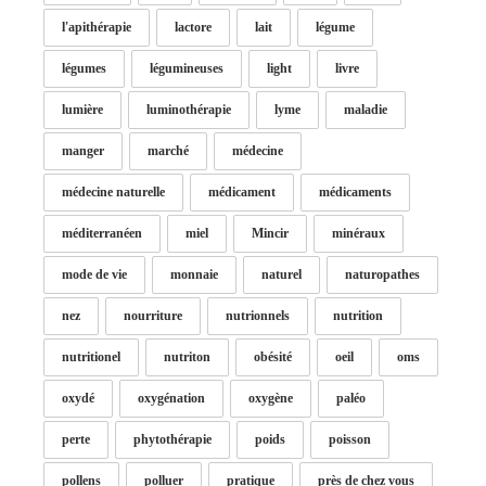
l'apithérapie
lactore
lait
légume
légumes
légumineuses
light
livre
lumière
luminothérapie
lyme
maladie
manger
marché
médecine
médecine naturelle
médicament
médicaments
méditerranéen
miel
Mincir
minéraux
mode de vie
monnaie
naturel
naturopathes
nez
nourriture
nutrionnels
nutrition
nutritionel
nutriton
obésité
oeil
oms
oxydé
oxygénation
oxygène
paléo
perte
phytothérapie
poids
poisson
pollens
polluer
pratique
près de chez vous