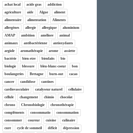
achat local
acide gras
addiction
agriculture
aide
Algue
aliment
alimentaire
alimentation
Aliments
allergènes
allergie
allergique
aluminium
AMAP
ambition
améliore
animal
animaux
antibactérienne
antioxydants
argiole
aromathérapie
arome
assiette
bactérie
bien-etre
bienfaits
bio
biologie
blessure
bleu-blanc-coeur
bon
boulangeries
Bretagne
burn-out
cacao
cancer
candidose
cantines
cardiovasculaire
catalyseur naturel
cellulaire
cellule
changement
chimio
chocolat
chrono
Chronobiologie
chronothérapie
compléments
consommatio
consommation
consommer
coureur
cuisine
culinaire
cure
cycle de sommeil
déficit
dépression