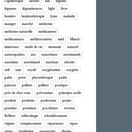
l'apithérapie
lactore
lait
légume
légumes
légumineuses
light
livre
lumière
luminothérapie
lyme
maladie
manger
marché
médecine
médecine naturelle
médicament
médicaments
méditerranéen
miel
Mincir
minéraux
mode de vie
monnaie
naturel
naturopathes
nez
nourriture
nutrionnels
nutrition
nutritionel
nutriton
obésité
oeil
oms
oxydé
oxygénation
oxygène
paléo
perte
phytothérapie
poids
poisson
pollens
polluer
pratique
près de chez vous
prévention
principes actifs
produit
produits
profession
projet
protéine
protéines
psychiatre
recettes
Réflexe
reflexologie
refroidissement
régime
remplacement
réparateur
repas
repos
résolution
restaurant
rhume