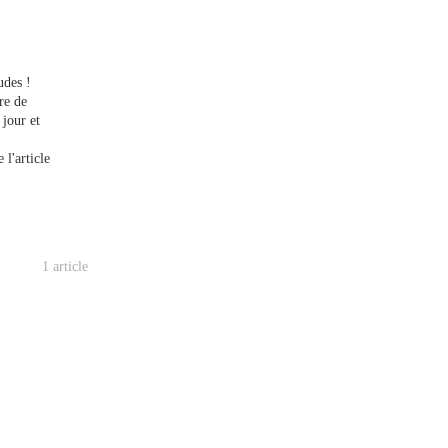
udes !
re de
 jour et
 l'article
1 article