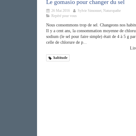
Le gomasio pour changer du sel
26 Mai 2016
Sylvie Simonnet, Naturopathe
Repéré pour vous
Nous consommons trop de sel. Changeons nos habit
Il y a cent ans, la consommation moyenne de chloru
sodium (le sel pour faire simple) était de 4 à 5 g par
celle de chlorure de p...
Lire
habitude