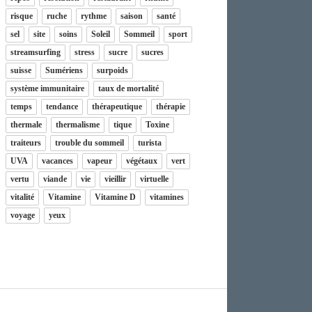
risque
ruche
rythme
saison
santé
sel
site
soins
Soleil
Sommeil
sport
streamsurfing
stress
sucre
sucres
suisse
Sumériens
surpoids
système immunitaire
taux de mortalité
temps
tendance
thérapeutique
thérapie
thermale
thermalisme
tique
Toxine
traiteurs
trouble du sommeil
turista
UVA
vacances
vapeur
végétaux
vert
vertu
viande
vie
vieillir
virtuelle
vitalité
Vitamine
Vitamine D
vitamines
voyage
yeux