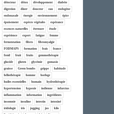
détecteur
détox
développement
diabète
digestion
dîner
douceur
eau
endogène
endonasale
énergie
environnement
épice
épuisement
espèces végétales
espérance
essences naturelles
éternuer
étude
expérience
expert
fatigue
femme
fermentation
fibres
fibromyalgie
FODMAPS
formation
frais
france
froid
fruit
fruits
gemmothérapie
glucide
gluten
glycémie
gomasio
graisse
Green bombs
grippe
habitude
héliothérapie
homme
horloge
huiles essentielles
humain
hydrothérapie
hypertension
hypoxie
indienne
infarctus
inflammation
information
ingrédients
insomnie
insuline
intestin
intoxiné
iridologie
iris
jogging
jus
kilo