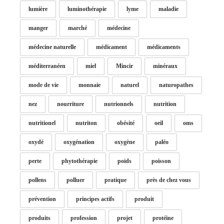
lumière
luminothérapie
lyme
maladie
manger
marché
médecine
médecine naturelle
médicament
médicaments
méditerranéen
miel
Mincir
minéraux
mode de vie
monnaie
naturel
naturopathes
nez
nourriture
nutrionnels
nutrition
nutritionel
nutriton
obésité
oeil
oms
oxydé
oxygénation
oxygène
paléo
perte
phytothérapie
poids
poisson
pollens
polluer
pratique
près de chez vous
prévention
principes actifs
produit
produits
profession
projet
protéine