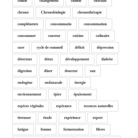
cellule
changement
chimio
chocolat
chrono
Chronobiologie
chronothérapie
compléments
consommatio
consommation
consommer
coureur
cuisine
culinaire
cure
cycle de sommeil
déficit
dépression
détecteur
détox
développement
diabète
digestion
dîner
douceur
eau
endogène
endonasale
énergie
environnement
épice
épuisement
espèces végétales
espérance
essences naturelles
éternuer
étude
expérience
expert
fatigue
femme
fermentation
fibres