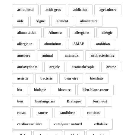
achat local
acide gras
addiction
agriculture
aide
Algue
aliment
alimentaire
alimentation
Aliments
allergènes
allergie
allergique
aluminium
AMAP
ambition
améliore
animal
animaux
antibactérienne
antioxydants
argiole
aromathérapie
arome
assiette
bactérie
bien-etre
bienfaits
bio
biologie
blessure
bleu-blanc-coeur
bon
boulangeries
Bretagne
burn-out
cacao
cancer
candidose
cantines
cardiovasculaire
catalyseur naturel
cellulaire