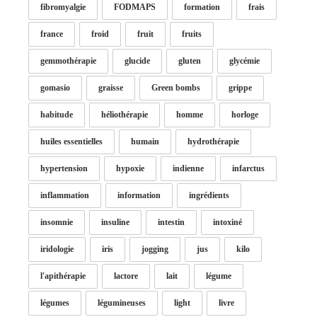
fibromyalgie
FODMAPS
formation
frais
france
froid
fruit
fruits
gemmothérapie
glucide
gluten
glycémie
gomasio
graisse
Green bombs
grippe
habitude
héliothérapie
homme
horloge
huiles essentielles
humain
hydrothérapie
hypertension
hypoxie
indienne
infarctus
inflammation
information
ingrédients
insomnie
insuline
intestin
intoxiné
iridologie
iris
jogging
jus
kilo
l'apithérapie
lactore
lait
légume
légumes
légumineuses
light
livre