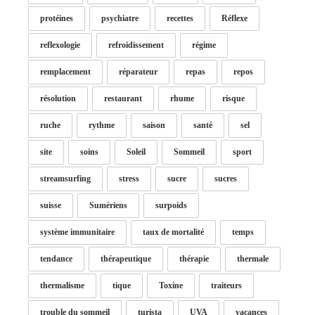
protéines
psychiatre
recettes
Réflexe
reflexologie
refroidissement
régime
remplacement
réparateur
repas
repos
résolution
restaurant
rhume
risque
ruche
rythme
saison
santé
sel
site
soins
Soleil
Sommeil
sport
streamsurfing
stress
sucre
sucres
suisse
Sumériens
surpoids
système immunitaire
taux de mortalité
temps
tendance
thérapeutique
thérapie
thermale
thermalisme
tique
Toxine
traiteurs
trouble du sommeil
turista
UVA
vacances