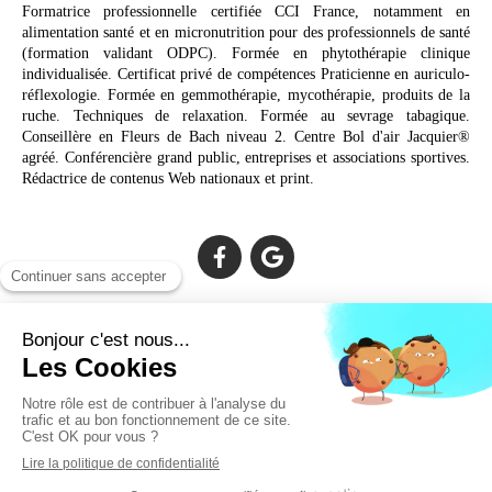
Formatrice professionnelle certifiée CCI France, notamment en
alimentation santé et en micronutrition pour des professionnels de santé
(formation validant ODPC). Formée en phytothérapie clinique
individualisée. Certificat privé de compétences Praticienne en auriculo-
réflexologie. Formée en gemmothérapie, mycothérapie, produits de la
ruche. Techniques de relaxation. Formée au sevrage tabagique.
Conseillère en Fleurs de Bach niveau 2. Centre Bol d'air Jacquier®
agréé. Conférencière grand public, entreprises et associations sportives.
Rédactrice de contenus Web nationaux et print.
Cabinet facilement accessible depuis :
Lechiagat, Treffiagat, Lesconil, Loctudy, Plobannalec, Fouesnant,
Plomeur, Pont L'Abbé, Quimper, Bénodet, Concarneau,
Douarnenez, Crozon, Rosporden, Pont-Aven, Brest, Landerneau