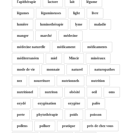
l'apithérapie
lactore
lait
légume
légumes
légumineuses
light
livre
lumière
luminothérapie
lyme
maladie
manger
marché
médecine
médecine naturelle
médicament
médicaments
méditerranéen
miel
Mincir
minéraux
mode de vie
monnaie
naturel
naturopathes
nez
nourriture
nutrionnels
nutrition
nutritionel
nutriton
obésité
oeil
oms
oxydé
oxygénation
oxygène
paléo
perte
phytothérapie
poids
poisson
pollens
polluer
pratique
près de chez vous