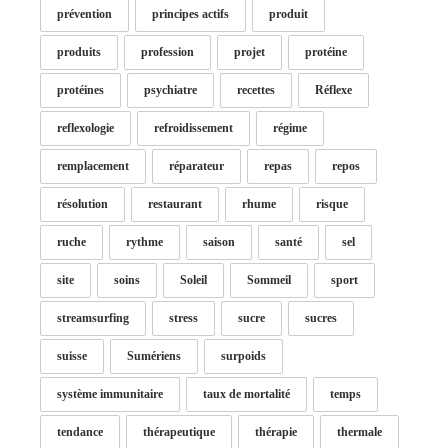
prévention
principes actifs
produit
produits
profession
projet
protéine
protéines
psychiatre
recettes
Réflexe
reflexologie
refroidissement
régime
remplacement
réparateur
repas
repos
résolution
restaurant
rhume
risque
ruche
rythme
saison
santé
sel
site
soins
Soleil
Sommeil
sport
streamsurfing
stress
sucre
sucres
suisse
Sumériens
surpoids
système immunitaire
taux de mortalité
temps
tendance
thérapeutique
thérapie
thermale