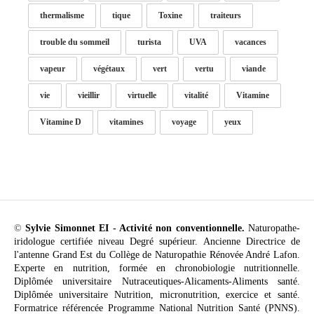
thermalisme
tique
Toxine
traiteurs
trouble du sommeil
turista
UVA
vacances
vapeur
végétaux
vert
vertu
viande
vie
vieillir
virtuelle
vitalité
Vitamine
Vitamine D
vitamines
voyage
yeux
©
Sylvie Simonnet EI - Activité non conventionnelle.
Naturopathe-
iridologue certifiée niveau Degré supérieur. Ancienne Directrice de
l'antenne Grand Est du Collège de Naturopathie Rénovée André Lafon.
Experte en nutrition, formée en chronobiologie nutritionnelle.
Diplômée universitaire Nutraceutiques-Alicaments-Aliments santé.
Diplômée universitaire Nutrition, micronutrition, exercice et santé.
Formatrice référencée Programme National Nutrition Santé (PNNS).