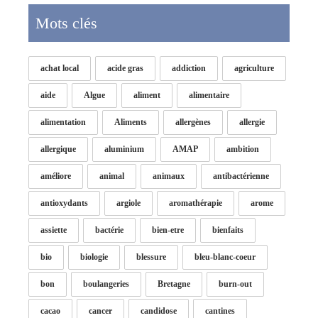
Mots clés
achat local
acide gras
addiction
agriculture
aide
Algue
aliment
alimentaire
alimentation
Aliments
allergènes
allergie
allergique
aluminium
AMAP
ambition
améliore
animal
animaux
antibactérienne
antioxydants
argiole
aromathérapie
arome
assiette
bactérie
bien-etre
bienfaits
bio
biologie
blessure
bleu-blanc-coeur
bon
boulangeries
Bretagne
burn-out
cacao
cancer
candidose
cantines