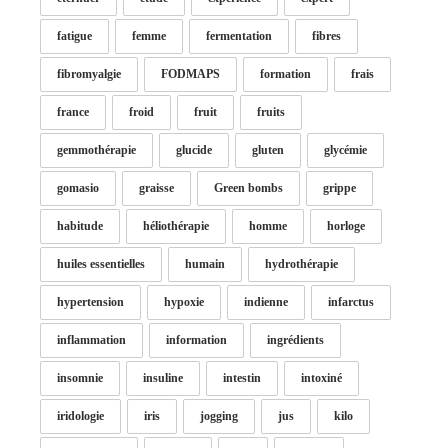
fatigue
femme
fermentation
fibres
fibromyalgie
FODMAPS
formation
frais
france
froid
fruit
fruits
gemmothérapie
glucide
gluten
glycémie
gomasio
graisse
Green bombs
grippe
habitude
héliothérapie
homme
horloge
huiles essentielles
humain
hydrothérapie
hypertension
hypoxie
indienne
infarctus
inflammation
information
ingrédients
insomnie
insuline
intestin
intoxiné
iridologie
iris
jogging
jus
kilo