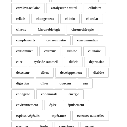
cardiovasculaire
catalyseur naturel
cellulaire
cellule
changement
chimio
chocolat
chrono
Chronobiologie
chronothérapie
compléments
consommatio
consommation
consommer
coureur
cuisine
culinaire
cure
cycle de sommeil
déficit
dépression
détecteur
détox
développement
diabète
digestion
dîner
douceur
eau
endogène
endonasale
énergie
environnement
épice
épuisement
espèces végétales
espérance
essences naturelles
éternuer
étude
expérience
expert