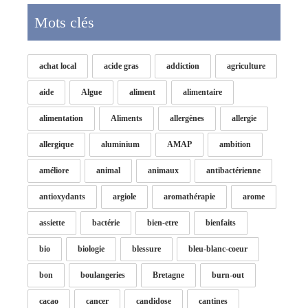
Mots clés
achat local
acide gras
addiction
agriculture
aide
Algue
aliment
alimentaire
alimentation
Aliments
allergènes
allergie
allergique
aluminium
AMAP
ambition
améliore
animal
animaux
antibactérienne
antioxydants
argiole
aromathérapie
arome
assiette
bactérie
bien-etre
bienfaits
bio
biologie
blessure
bleu-blanc-coeur
bon
boulangeries
Bretagne
burn-out
cacao
cancer
candidose
cantines