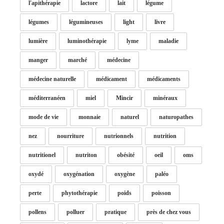
l'apithérapie
lactore
lait
légume
légumes
légumineuses
light
livre
lumière
luminothérapie
lyme
maladie
manger
marché
médecine
médecine naturelle
médicament
médicaments
méditerranéen
miel
Mincir
minéraux
mode de vie
monnaie
naturel
naturopathes
nez
nourriture
nutrionnels
nutrition
nutritionel
nutriton
obésité
oeil
oms
oxydé
oxygénation
oxygène
paléo
perte
phytothérapie
poids
poisson
pollens
polluer
pratique
près de chez vous