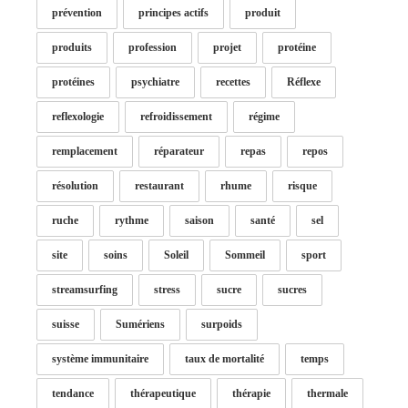
prévention
principes actifs
produit
produits
profession
projet
protéine
protéines
psychiatre
recettes
Réflexe
reflexologie
refroidissement
régime
remplacement
réparateur
repas
repos
résolution
restaurant
rhume
risque
ruche
rythme
saison
santé
sel
site
soins
Soleil
Sommeil
sport
streamsurfing
stress
sucre
sucres
suisse
Sumériens
surpoids
système immunitaire
taux de mortalité
temps
tendance
thérapeutique
thérapie
thermale