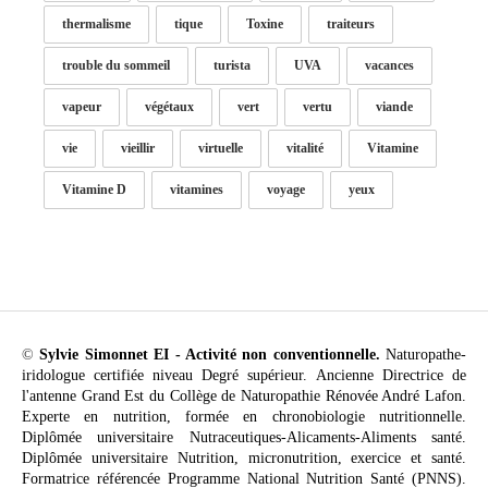
thermalisme
tique
Toxine
traiteurs
trouble du sommeil
turista
UVA
vacances
vapeur
végétaux
vert
vertu
viande
vie
vieillir
virtuelle
vitalité
Vitamine
Vitamine D
vitamines
voyage
yeux
©
Sylvie Simonnet EI - Activité non conventionnelle.
Naturopathe-
iridologue certifiée niveau Degré supérieur. Ancienne Directrice de
l'antenne Grand Est du Collège de Naturopathie Rénovée André Lafon.
Experte en nutrition, formée en chronobiologie nutritionnelle.
Diplômée universitaire Nutraceutiques-Alicaments-Aliments santé.
Diplômée universitaire Nutrition, micronutrition, exercice et santé.
Formatrice référencée Programme National Nutrition Santé (PNNS).