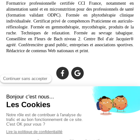
Formatrice professionnelle certifiée CCI France, notamment en
alimentation santé et en micronutrition pour des professionnels de santé
(formation validant ODPC). Formée en phytothérapie clinique
individualisée. Certificat privé de compétences Praticienne en auriculo-
réflexologie. Formée en gemmothérapie, mycothérapie, produits de la
ruche. Techniques de relaxation. Formée au sevrage tabagique.
Conseillère en Fleurs de Bach niveau 2. Centre Bol d'air Jacquier®
agréé. Conférencière grand public, entreprises et associations sportives.
Rédactrice de contenus Web nationaux et print.
Cabinet facilement accessible depuis :
Lechiagat, Treffiagat, Lesconil, Loctudy, Plobannalec, Fouesnant,
Plomeur, Pont L'Abbé, Quimper, Bénodet, Concarneau,
Douarnenez, Crozon, Rosporden, Pont-Aven, Brest, Landerneau