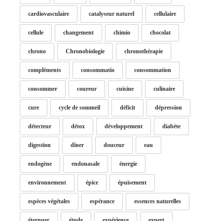
cardiovasculaire
catalyseur naturel
cellulaire
cellule
changement
chimio
chocolat
chrono
Chronobiologie
chronothérapie
compléments
consommatio
consommation
consommer
coureur
cuisine
culinaire
cure
cycle de sommeil
déficit
dépression
détecteur
détox
développement
diabète
digestion
dîner
douceur
eau
endogène
endonasale
énergie
environnement
épice
épuisement
espèces végétales
espérance
essences naturelles
éternuer
étude
expérience
expert