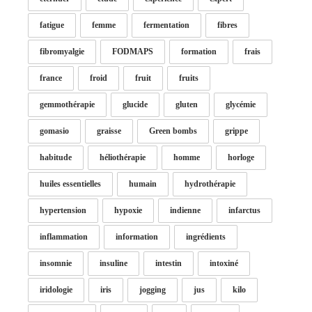
fatigue
femme
fermentation
fibres
fibromyalgie
FODMAPS
formation
frais
france
froid
fruit
fruits
gemmothérapie
glucide
gluten
glycémie
gomasio
graisse
Green bombs
grippe
habitude
héliothérapie
homme
horloge
huiles essentielles
humain
hydrothérapie
hypertension
hypoxie
indienne
infarctus
inflammation
information
ingrédients
insomnie
insuline
intestin
intoxiné
iridologie
iris
jogging
jus
kilo