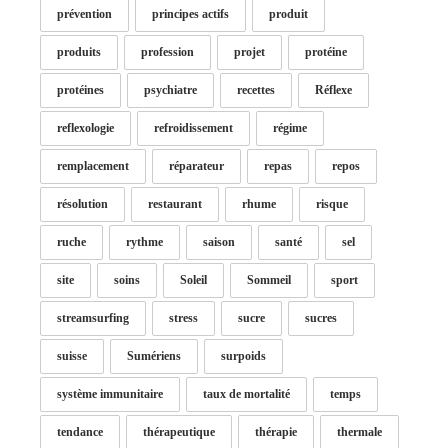
prévention
principes actifs
produit
produits
profession
projet
protéine
protéines
psychiatre
recettes
Réflexe
reflexologie
refroidissement
régime
remplacement
réparateur
repas
repos
résolution
restaurant
rhume
risque
ruche
rythme
saison
santé
sel
site
soins
Soleil
Sommeil
sport
streamsurfing
stress
sucre
sucres
suisse
Sumériens
surpoids
système immunitaire
taux de mortalité
temps
tendance
thérapeutique
thérapie
thermale