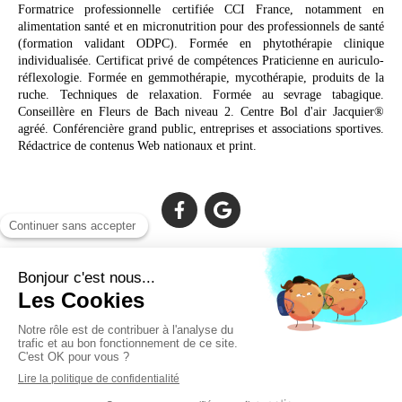
Formatrice professionnelle certifiée CCI France, notamment en
alimentation santé et en micronutrition pour des professionnels de santé
(formation validant ODPC). Formée en phytothérapie clinique
individualisée. Certificat privé de compétences Praticienne en auriculo-
réflexologie. Formée en gemmothérapie, mycothérapie, produits de la
ruche. Techniques de relaxation. Formée au sevrage tabagique.
Conseillère en Fleurs de Bach niveau 2. Centre Bol d'air Jacquier®
agréé. Conférencière grand public, entreprises et associations sportives.
Rédactrice de contenus Web nationaux et print.
Cabinet facilement accessible depuis :
Lechiagat, Treffiagat, Lesconil, Loctudy, Plobannalec, Fouesnant,
Plomeur, Pont L'Abbé, Quimper, Bénodet, Concarneau,
Douarnenez, Crozon, Rosporden, Pont-Aven, Brest, Landerneau