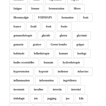
fatigue
femme
fermentation
fibres
fibromyalgie
FODMAPS
formation
frais
france
froid
fruit
fruits
gemmothérapie
glucide
gluten
glycémie
gomasio
graisse
Green bombs
grippe
habitude
héliothérapie
homme
horloge
huiles essentielles
humain
hydrothérapie
hypertension
hypoxie
indienne
infarctus
inflammation
information
ingrédients
insomnie
insuline
intestin
intoxiné
iridologie
iris
jogging
jus
kilo