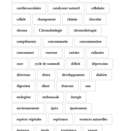
cardiovasculaire
catalyseur naturel
cellulaire
cellule
changement
chimio
chocolat
chrono
Chronobiologie
chronothérapie
compléments
consommatio
consommation
consommer
coureur
cuisine
culinaire
cure
cycle de sommeil
déficit
dépression
détecteur
détox
développement
diabète
digestion
dîner
douceur
eau
endogène
endonasale
énergie
environnement
épice
épuisement
espèces végétales
espérance
essences naturelles
éternuer
étude
expérience
expert