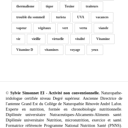
thermalisme
tique
Toxine
traiteurs
trouble du sommeil
turista
UVA
vacances
vapeur
végétaux
vert
vertu
viande
vie
vieillir
virtuelle
vitalité
Vitamine
Vitamine D
vitamines
voyage
yeux
©
Sylvie Simonnet EI - Activité non conventionnelle.
Naturopathe-
iridologue certifiée niveau Degré supérieur. Ancienne Directrice de
l'antenne Grand Est du Collège de Naturopathie Rénovée André Lafon.
Experte en nutrition, formée en chronobiologie nutritionnelle.
Diplômée universitaire Nutraceutiques-Alicaments-Aliments santé.
Diplômée universitaire Nutrition, micronutrition, exercice et santé.
Formatrice référencée Programme National Nutrition Santé (PNNS).