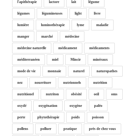
l'apithérapie
lactore
lait
légume
légumes
légumineuses
light
livre
lumière
luminothérapie
lyme
maladie
manger
marché
médecine
médecine naturelle
médicament
médicaments
méditerranéen
miel
Mincir
minéraux
mode de vie
monnaie
naturel
naturopathes
nez
nourriture
nutrionnels
nutrition
nutritionel
nutriton
obésité
oeil
oms
oxydé
oxygénation
oxygène
paléo
perte
phytothérapie
poids
poisson
pollens
polluer
pratique
près de chez vous