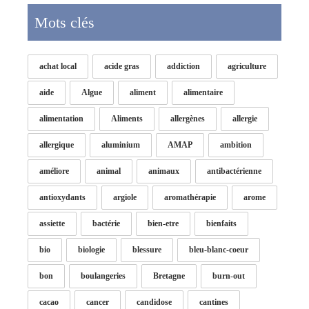
Mots clés
achat local
acide gras
addiction
agriculture
aide
Algue
aliment
alimentaire
alimentation
Aliments
allergènes
allergie
allergique
aluminium
AMAP
ambition
améliore
animal
animaux
antibactérienne
antioxydants
argiole
aromathérapie
arome
assiette
bactérie
bien-etre
bienfaits
bio
biologie
blessure
bleu-blanc-coeur
bon
boulangeries
Bretagne
burn-out
cacao
cancer
candidose
cantines