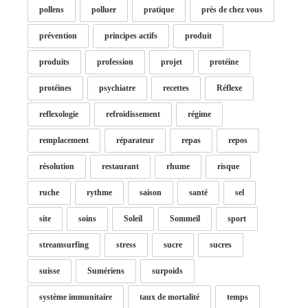
pollens
polluer
pratique
près de chez vous
prévention
principes actifs
produit
produits
profession
projet
protéine
protéines
psychiatre
recettes
Réflexe
reflexologie
refroidissement
régime
remplacement
réparateur
repas
repos
résolution
restaurant
rhume
risque
ruche
rythme
saison
santé
sel
site
soins
Soleil
Sommeil
sport
streamsurfing
stress
sucre
sucres
suisse
Sumériens
surpoids
système immunitaire
taux de mortalité
temps