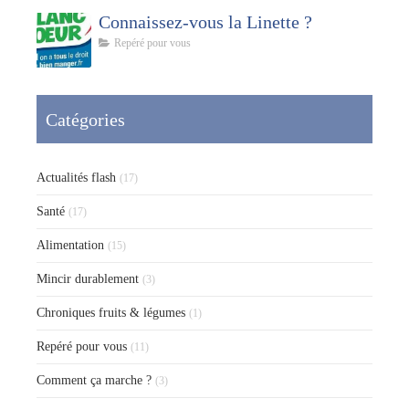
Connaissez-vous la Linette ?
Repéré pour vous
Catégories
Actualités flash
(17)
Santé
(17)
Alimentation
(15)
Mincir durablement
(3)
Chroniques fruits & légumes
(1)
Repéré pour vous
(11)
Comment ça marche ?
(3)