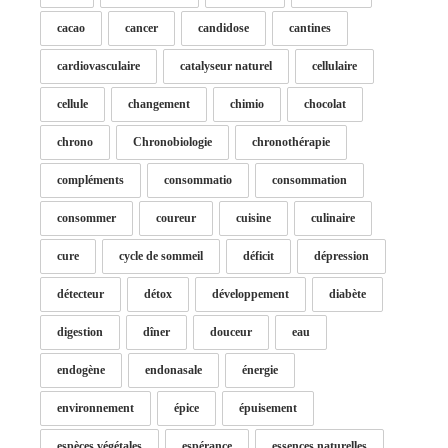
cacao
cancer
candidose
cantines
cardiovasculaire
catalyseur naturel
cellulaire
cellule
changement
chimio
chocolat
chrono
Chronobiologie
chronothérapie
compléments
consommatio
consommation
consommer
coureur
cuisine
culinaire
cure
cycle de sommeil
déficit
dépression
détecteur
détox
développement
diabète
digestion
dîner
douceur
eau
endogène
endonasale
énergie
environnement
épice
épuisement
espèces végétales
espérance
essences naturelles