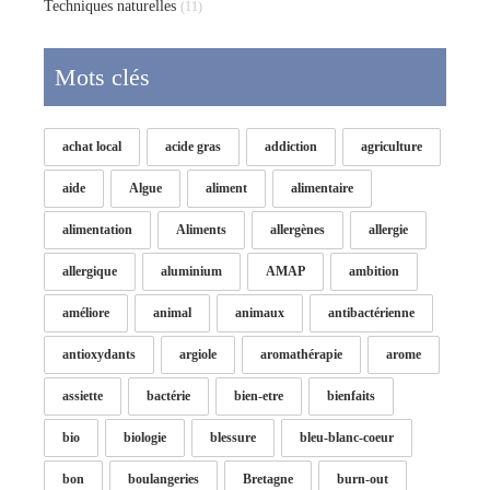
Techniques naturelles
(11)
Mots clés
achat local
acide gras
addiction
agriculture
aide
Algue
aliment
alimentaire
alimentation
Aliments
allergènes
allergie
allergique
aluminium
AMAP
ambition
améliore
animal
animaux
antibactérienne
antioxydants
argiole
aromathérapie
arome
assiette
bactérie
bien-etre
bienfaits
bio
biologie
blessure
bleu-blanc-coeur
bon
boulangeries
Bretagne
burn-out