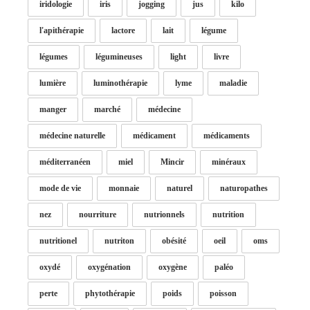
iridologie
iris
jogging
jus
kilo
l'apithérapie
lactore
lait
légume
légumes
légumineuses
light
livre
lumière
luminothérapie
lyme
maladie
manger
marché
médecine
médecine naturelle
médicament
médicaments
méditerranéen
miel
Mincir
minéraux
mode de vie
monnaie
naturel
naturopathes
nez
nourriture
nutrionnels
nutrition
nutritionel
nutriton
obésité
oeil
oms
oxydé
oxygénation
oxygène
paléo
perte
phytothérapie
poids
poisson