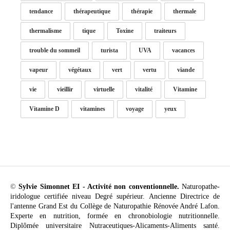
tendance
thérapeutique
thérapie
thermale
thermalisme
tique
Toxine
traiteurs
trouble du sommeil
turista
UVA
vacances
vapeur
végétaux
vert
vertu
viande
vie
vieillir
virtuelle
vitalité
Vitamine
Vitamine D
vitamines
voyage
yeux
©
Sylvie Simonnet EI - Activité non conventionnelle.
Naturopathe-
iridologue certifiée niveau Degré supérieur. Ancienne Directrice de
l'antenne Grand Est du Collège de Naturopathie Rénovée André Lafon.
Experte en nutrition, formée en chronobiologie nutritionnelle.
Diplômée universitaire Nutraceutiques-Alicaments-Aliments santé.