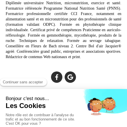
Diplômée universitaire Nutrition, micronutrition, exercice et santé.
Formatrice référencée Programme National Nutrition Santé (PNNS).
Formatrice professionnelle certifiée CCI France, notamment en
alimentation santé et en micronutrition pour des professionnels de santé
(formation validant ODPC). Formée en phytothérapie clinique
individualisée. Certificat privé de compétences Praticienne en auriculo-
réflexologie. Formée en gemmothérapie, mycothérapie, produits de la
ruche. Techniques de relaxation. Formée au sevrage tabagique.
Conseillère en Fleurs de Bach niveau 2. Centre Bol d'air Jacquier®
agréé. Conférencière grand public, entreprises et associations sportives.
Rédactrice de contenus Web nationaux et print.
Cabinet facilement accessible depuis :
Lechiagat, Treffiagat, Lesconil, Loctudy, Plobannalec, Fouesnant,
Plomeur, Pont L'Abbé, Quimper, Bénodet, Concarneau,
Douarnenez, Crozon, Rosporden, Pont-Aven, Brest, Landerneau