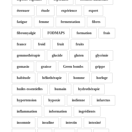
éternuer
étude
expérience
expert
fatigue
femme
fermentation
fibres
fibromyalgie
FODMAPS
formation
frais
france
froid
fruit
fruits
gemmothérapie
glucide
gluten
glycémie
gomasio
graisse
Green bombs
grippe
habitude
héliothérapie
homme
horloge
huiles essentielles
humain
hydrothérapie
hypertension
hypoxie
indienne
infarctus
inflammation
information
ingrédients
insomnie
insuline
intestin
intoxiné