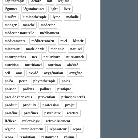
l'apithérapie
lactore
lait
légume
légumes
légumineuses
light
livre
lumière
luminothérapie
lyme
maladie
manger
marché
médecine
médecine naturelle
médicament
médicaments
méditerranéen
miel
Mincir
minéraux
mode de vie
monnaie
naturel
naturopathes
nez
nourriture
nutrionnels
nutrition
nutritionel
nutriton
obésité
oeil
oms
oxydé
oxygénation
oxygène
paléo
perte
phytothérapie
poids
poisson
pollens
polluer
pratique
près de chez vous
prévention
principes actifs
produit
produits
profession
projet
protéine
protéines
psychiatre
recettes
Réflexe
reflexologie
refroidissement
régime
remplacement
réparateur
repas
repos
résolution
restaurant
rhume