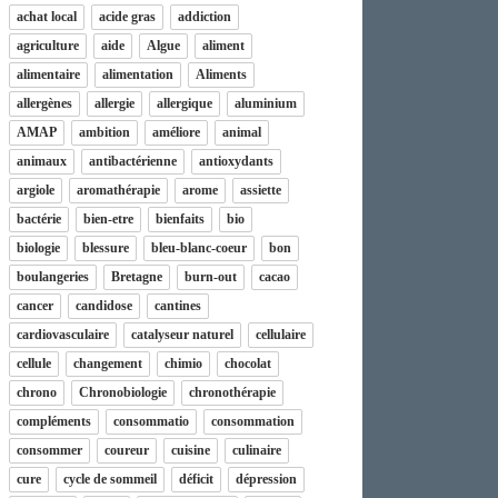
achat local
acide gras
addiction
agriculture
aide
Algue
aliment
alimentaire
alimentation
Aliments
allergènes
allergie
allergique
aluminium
AMAP
ambition
améliore
animal
animaux
antibactérienne
antioxydants
argiole
aromathérapie
arome
assiette
bactérie
bien-etre
bienfaits
bio
biologie
blessure
bleu-blanc-coeur
bon
boulangeries
Bretagne
burn-out
cacao
cancer
candidose
cantines
cardiovasculaire
catalyseur naturel
cellulaire
cellule
changement
chimio
chocolat
chrono
Chronobiologie
chronothérapie
compléments
consommatio
consommation
consommer
coureur
cuisine
culinaire
cure
cycle de sommeil
déficit
dépression