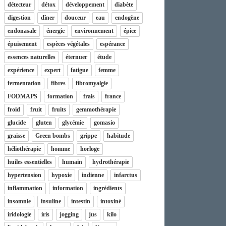
détecteur
détox
développement
diabète
digestion
dîner
douceur
eau
endogène
endonasale
énergie
environnement
épice
épuisement
espèces végétales
espérance
essences naturelles
éternuer
étude
expérience
expert
fatigue
femme
fermentation
fibres
fibromyalgie
FODMAPS
formation
frais
france
froid
fruit
fruits
gemmothérapie
glucide
gluten
glycémie
gomasio
graisse
Green bombs
grippe
habitude
héliothérapie
homme
horloge
huiles essentielles
humain
hydrothérapie
hypertension
hypoxie
indienne
infarctus
inflammation
information
ingrédients
insomnie
insuline
intestin
intoxiné
iridologie
iris
jogging
jus
kilo