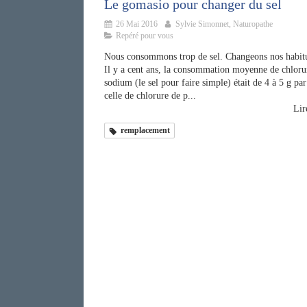
Le gomasio pour changer du sel
26 Mai 2016
Sylvie Simonnet, Naturopathe
Repéré pour vous
Nous consommons trop de sel. Changeons nos habit
Il y a cent ans, la consommation moyenne de chloru
sodium (le sel pour faire simple) était de 4 à 5 g par
celle de chlorure de p...
Lire
remplacement