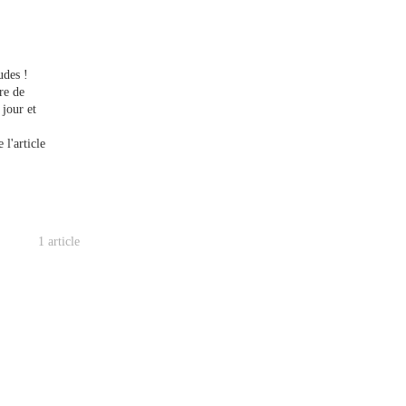
udes !
re de
 jour et
 l'article
1 article