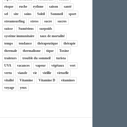
risque
ruche
rythme
saison
santé
sel
site
soins
Soleil
Sommeil
sport
streamsurfing
stress
sucre
sucres
suisse
Sumériens
surpoids
système immunitaire
taux de mortalité
temps
tendance
thérapeutique
thérapie
thermale
thermalisme
tique
Toxine
traiteurs
trouble du sommeil
turista
UVA
vacances
vapeur
végétaux
vert
vertu
viande
vie
vieillir
virtuelle
vitalité
Vitamine
Vitamine D
vitamines
voyage
yeux