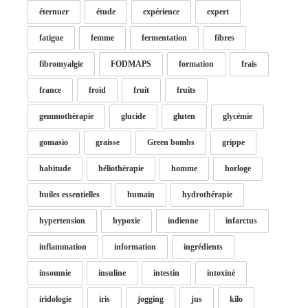
éternuer
étude
expérience
expert
fatigue
femme
fermentation
fibres
fibromyalgie
FODMAPS
formation
frais
france
froid
fruit
fruits
gemmothérapie
glucide
gluten
glycémie
gomasio
graisse
Green bombs
grippe
habitude
héliothérapie
homme
horloge
huiles essentielles
humain
hydrothérapie
hypertension
hypoxie
indienne
infarctus
inflammation
information
ingrédients
insomnie
insuline
intestin
intoxiné
iridologie
iris
jogging
jus
kilo