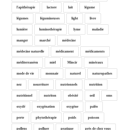
l'apithérapie
lactore
lait
légume
légumes
légumineuses
light
livre
lumière
luminothérapie
lyme
maladie
manger
marché
médecine
médecine naturelle
médicament
médicaments
méditerranéen
miel
Mincir
minéraux
mode de vie
monnaie
naturel
naturopathes
nez
nourriture
nutrionnels
nutrition
nutritionel
nutriton
obésité
oeil
oms
oxydé
oxygénation
oxygène
paléo
perte
phytothérapie
poids
poisson
pollens
polluer
pratique
près de chez vous