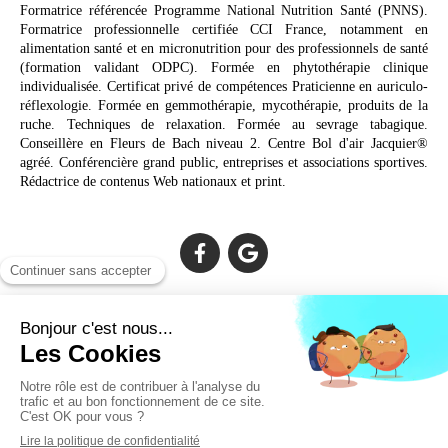
Formatrice référencée Programme National Nutrition Santé (PNNS).
Formatrice professionnelle certifiée CCI France, notamment en
alimentation santé et en micronutrition pour des professionnels de santé
(formation validant ODPC). Formée en phytothérapie clinique
individualisée. Certificat privé de compétences Praticienne en auriculo-
réflexologie. Formée en gemmothérapie, mycothérapie, produits de la
ruche. Techniques de relaxation. Formée au sevrage tabagique.
Conseillère en Fleurs de Bach niveau 2. Centre Bol d'air Jacquier®
agréé. Conférencière grand public, entreprises et associations sportives.
Rédactrice de contenus Web nationaux et print.
Cabinet facilement accessible depuis :
Lechiagat, Treffiagat, Lesconil, Loctudy, Plobannalec, Fouesnant,
Plomeur, Pont L'Abbé, Quimper, Bénodet, Concarneau,
Douarnenez, Crozon, Rosporden, Pont-Aven, Brest, Landerneau