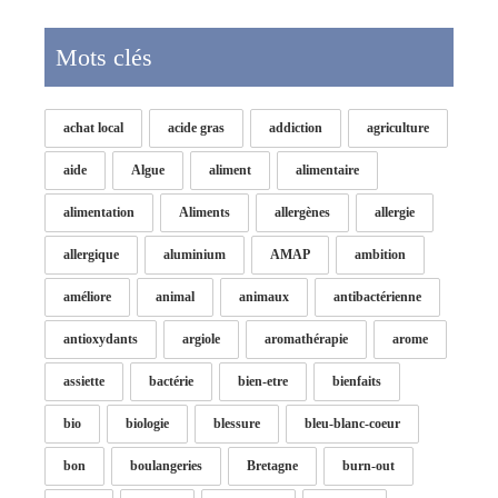
Mots clés
achat local
acide gras
addiction
agriculture
aide
Algue
aliment
alimentaire
alimentation
Aliments
allergènes
allergie
allergique
aluminium
AMAP
ambition
améliore
animal
animaux
antibactérienne
antioxydants
argiole
aromathérapie
arome
assiette
bactérie
bien-etre
bienfaits
bio
biologie
blessure
bleu-blanc-coeur
bon
boulangeries
Bretagne
burn-out