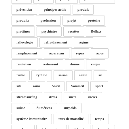
prévention
principes actifs
produit
produits
profession
projet
protéine
protéines
psychiatre
recettes
Réflexe
reflexologie
refroidissement
régime
remplacement
réparateur
repas
repos
résolution
restaurant
rhume
risque
ruche
rythme
saison
santé
sel
site
soins
Soleil
Sommeil
sport
streamsurfing
stress
sucre
sucres
suisse
Sumériens
surpoids
système immunitaire
taux de mortalité
temps