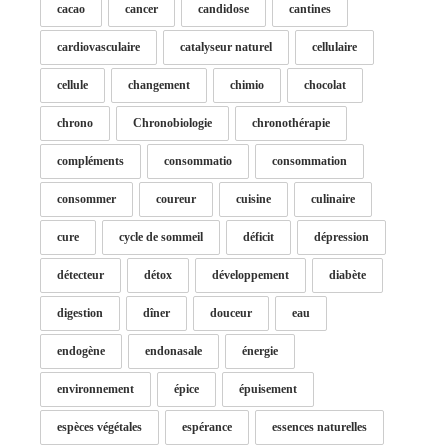
cacao
cancer
candidose
cantines
cardiovasculaire
catalyseur naturel
cellulaire
cellule
changement
chimio
chocolat
chrono
Chronobiologie
chronothérapie
compléments
consommatio
consommation
consommer
coureur
cuisine
culinaire
cure
cycle de sommeil
déficit
dépression
détecteur
détox
développement
diabète
digestion
dîner
douceur
eau
endogène
endonasale
énergie
environnement
épice
épuisement
espèces végétales
espérance
essences naturelles