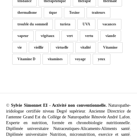
tendance
thérapeutique
thérapie
thermale
thermalisme
tique
Toxine
traiteurs
trouble du sommeil
turista
UVA
vacances
vapeur
végétaux
vert
vertu
viande
vie
vieillir
virtuelle
vitalité
Vitamine
Vitamine D
vitamines
voyage
yeux
©
Sylvie Simonnet EI - Activité non conventionnelle.
Naturopathe-
iridologue certifiée niveau Degré supérieur. Ancienne Directrice de
l'antenne Grand Est du Collège de Naturopathie Rénovée André Lafon.
Experte en nutrition, formée en chronobiologie nutritionnelle.
Diplômée universitaire Nutraceutiques-Alicaments-Aliments santé.
Diplômée universitaire Nutrition, micronutrition, exercice et santé.