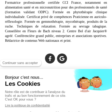
Formatrice professionnelle certifiée CCI France, notamment en
alimentation santé et en micronutrition pour des professionnels de santé
(formation validant ODPC). Formée en phytothérapie clinique
individualisée. Certificat privé de compétences Praticienne en auriculo-
réflexologie. Formée en gemmothérapie, mycothérapie, produits de la
ruche. Techniques de relaxation. Formée au sevrage tabagique.
Conseillère en Fleurs de Bach niveau 2. Centre Bol d'air Jacquier®
agréé. Conférencière grand public, entreprises et associations sportives.
Rédactrice de contenus Web nationaux et print.
Cabinet facilement accessible depuis :
Lechiagat, Treffiagat, Lesconil, Loctudy, Plobannalec, Fouesnant,
Plomeur, Pont L'Abbé, Quimper, Bénodet, Concarneau,
Douarnenez, Crozon, Rosporden, Pont-Aven, Brest, Landerneau