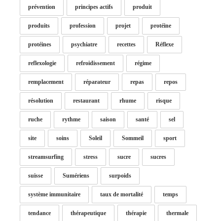
prévention
principes actifs
produit
produits
profession
projet
protéine
protéines
psychiatre
recettes
Réflexe
reflexologie
refroidissement
régime
remplacement
réparateur
repas
repos
résolution
restaurant
rhume
risque
ruche
rythme
saison
santé
sel
site
soins
Soleil
Sommeil
sport
streamsurfing
stress
sucre
sucres
suisse
Sumériens
surpoids
système immunitaire
taux de mortalité
temps
tendance
thérapeutique
thérapie
thermale