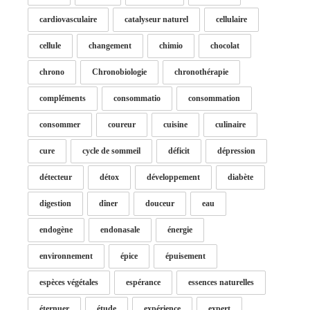
cardiovasculaire
catalyseur naturel
cellulaire
cellule
changement
chimio
chocolat
chrono
Chronobiologie
chronothérapie
compléments
consommatio
consommation
consommer
coureur
cuisine
culinaire
cure
cycle de sommeil
déficit
dépression
détecteur
détox
développement
diabète
digestion
dîner
douceur
eau
endogène
endonasale
énergie
environnement
épice
épuisement
espèces végétales
espérance
essences naturelles
éternuer
étude
expérience
expert