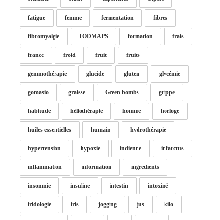
fatigue
femme
fermentation
fibres
fibromyalgie
FODMAPS
formation
frais
france
froid
fruit
fruits
gemmothérapie
glucide
gluten
glycémie
gomasio
graisse
Green bombs
grippe
habitude
héliothérapie
homme
horloge
huiles essentielles
humain
hydrothérapie
hypertension
hypoxie
indienne
infarctus
inflammation
information
ingrédients
insomnie
insuline
intestin
intoxiné
iridologie
iris
jogging
jus
kilo