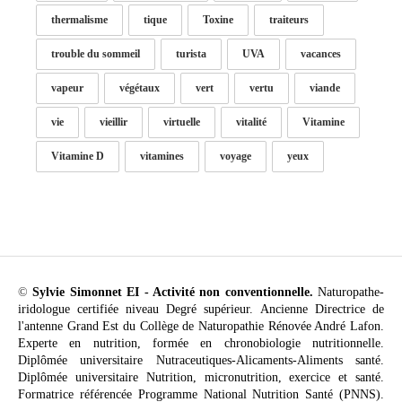
thermalisme
tique
Toxine
traiteurs
trouble du sommeil
turista
UVA
vacances
vapeur
végétaux
vert
vertu
viande
vie
vieillir
virtuelle
vitalité
Vitamine
Vitamine D
vitamines
voyage
yeux
©
Sylvie Simonnet EI - Activité non conventionnelle.
Naturopathe-
iridologue certifiée niveau Degré supérieur. Ancienne Directrice de
l'antenne Grand Est du Collège de Naturopathie Rénovée André Lafon.
Experte en nutrition, formée en chronobiologie nutritionnelle.
Diplômée universitaire Nutraceutiques-Alicaments-Aliments santé.
Diplômée universitaire Nutrition, micronutrition, exercice et santé.
Formatrice référencée Programme National Nutrition Santé (PNNS).