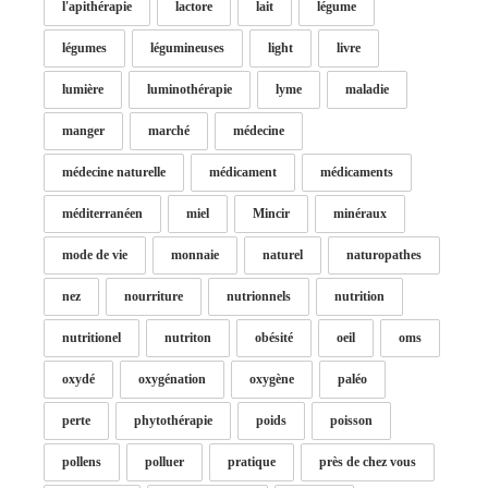
l'apithérapie
lactore
lait
légume
légumes
légumineuses
light
livre
lumière
luminothérapie
lyme
maladie
manger
marché
médecine
médecine naturelle
médicament
médicaments
méditerranéen
miel
Mincir
minéraux
mode de vie
monnaie
naturel
naturopathes
nez
nourriture
nutrionnels
nutrition
nutritionel
nutriton
obésité
oeil
oms
oxydé
oxygénation
oxygène
paléo
perte
phytothérapie
poids
poisson
pollens
polluer
pratique
près de chez vous