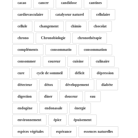
cacao
cancer
candidose
cantines
cardiovasculaire
catalyseur naturel
cellulaire
cellule
changement
chimio
chocolat
chrono
Chronobiologie
chronothérapie
compléments
consommatio
consommation
consommer
coureur
cuisine
culinaire
cure
cycle de sommeil
déficit
dépression
détecteur
détox
développement
diabète
digestion
dîner
douceur
eau
endogène
endonasale
énergie
environnement
épice
épuisement
espèces végétales
espérance
essences naturelles