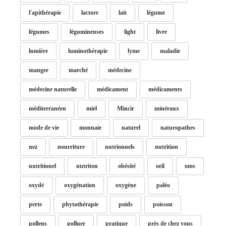
l'apithérapie
lactore
lait
légume
légumes
légumineuses
light
livre
lumière
luminothérapie
lyme
maladie
manger
marché
médecine
médecine naturelle
médicament
médicaments
méditerranéen
miel
Mincir
minéraux
mode de vie
monnaie
naturel
naturopathes
nez
nourriture
nutrionnels
nutrition
nutritionel
nutriton
obésité
oeil
oms
oxydé
oxygénation
oxygène
paléo
perte
phytothérapie
poids
poisson
pollens
polluer
pratique
près de chez vous