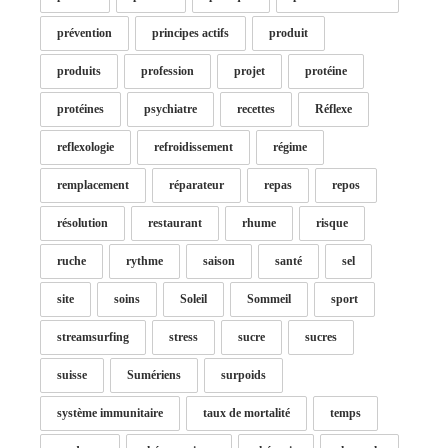
prévention
principes actifs
produit
produits
profession
projet
protéine
protéines
psychiatre
recettes
Réflexe
reflexologie
refroidissement
régime
remplacement
réparateur
repas
repos
résolution
restaurant
rhume
risque
ruche
rythme
saison
santé
sel
site
soins
Soleil
Sommeil
sport
streamsurfing
stress
sucre
sucres
suisse
Sumériens
surpoids
système immunitaire
taux de mortalité
temps