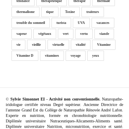
tendance
thérapeutique
thérapie
thermale
thermalisme
tique
Toxine
traiteurs
trouble du sommeil
turista
UVA
vacances
vapeur
végétaux
vert
vertu
viande
vie
vieillir
virtuelle
vitalité
Vitamine
Vitamine D
vitamines
voyage
yeux
©
Sylvie Simonnet EI - Activité non conventionnelle.
Naturopathe-
iridologue certifiée niveau Degré supérieur. Ancienne Directrice de
l'antenne Grand Est du Collège de Naturopathie Rénovée André Lafon.
Experte en nutrition, formée en chronobiologie nutritionnelle.
Diplômée universitaire Nutraceutiques-Alicaments-Aliments santé.
Diplômée universitaire Nutrition, micronutrition, exercice et santé.