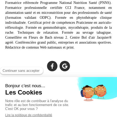
Formatrice référencée Programme National Nutrition Santé (PNNS).
Formatrice professionnelle certifiée CCI France, notamment en
alimentation santé et en micronutrition pour des professionnels de santé
(formation validant ODPC). Formée en phytothérapie clinique
individualisée. Certificat privé de compétences Praticienne en auriculo-
réflexologie. Formée en gemmothérapie, mycothérapie, produits de la
ruche. Techniques de relaxation. Formée au sevrage tabagique.
Conseillère en Fleurs de Bach niveau 2. Centre Bol d'air Jacquier®
agréé. Conférencière grand public, entreprises et associations sportives.
Rédactrice de contenus Web nationaux et print.
Cabinet facilement accessible depuis :
Lechiagat, Treffiagat, Lesconil, Loctudy, Plobannalec, Fouesnant,
Plomeur, Pont L'Abbé, Quimper, Bénodet, Concarneau,
Douarnenez, Crozon, Rosporden, Pont-Aven, Brest, Landerneau