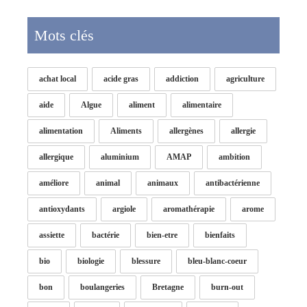
Mots clés
achat local
acide gras
addiction
agriculture
aide
Algue
aliment
alimentaire
alimentation
Aliments
allergènes
allergie
allergique
aluminium
AMAP
ambition
améliore
animal
animaux
antibactérienne
antioxydants
argiole
aromathérapie
arome
assiette
bactérie
bien-etre
bienfaits
bio
biologie
blessure
bleu-blanc-coeur
bon
boulangeries
Bretagne
burn-out