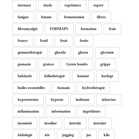
éternuer
étude
expérience
expert
fatigue
femme
fermentation
fibres
fibromyalgie
FODMAPS
formation
frais
france
froid
fruit
fruits
gemmothérapie
glucide
gluten
glycémie
gomasio
graisse
Green bombs
grippe
habitude
héliothérapie
homme
horloge
huiles essentielles
humain
hydrothérapie
hypertension
hypoxie
indienne
infarctus
inflammation
information
ingrédients
insomnie
insuline
intestin
intoxiné
iridologie
iris
jogging
jus
kilo