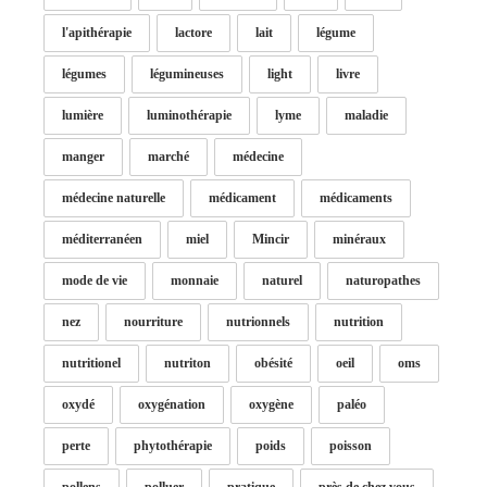
l'apithérapie
lactore
lait
légume
légumes
légumineuses
light
livre
lumière
luminothérapie
lyme
maladie
manger
marché
médecine
médecine naturelle
médicament
médicaments
méditerranéen
miel
Mincir
minéraux
mode de vie
monnaie
naturel
naturopathes
nez
nourriture
nutrionnels
nutrition
nutritionel
nutriton
obésité
oeil
oms
oxydé
oxygénation
oxygène
paléo
perte
phytothérapie
poids
poisson