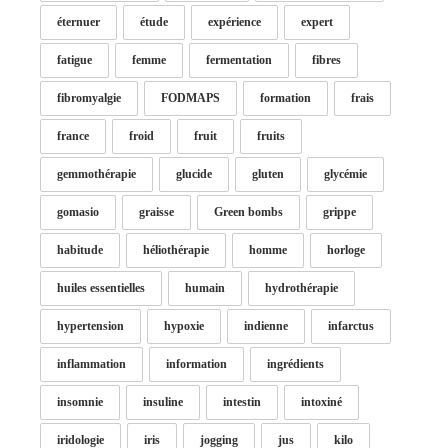
éternuer
étude
expérience
expert
fatigue
femme
fermentation
fibres
fibromyalgie
FODMAPS
formation
frais
france
froid
fruit
fruits
gemmothérapie
glucide
gluten
glycémie
gomasio
graisse
Green bombs
grippe
habitude
héliothérapie
homme
horloge
huiles essentielles
humain
hydrothérapie
hypertension
hypoxie
indienne
infarctus
inflammation
information
ingrédients
insomnie
insuline
intestin
intoxiné
iridologie
iris
jogging
jus
kilo