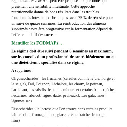
régime sans FODMAPs peut être proposé aux personnes qui
présentent une sensibilité intestinale. Cette approche
nutritionnelle donne de bons résultats dans les troubles
fonctionnels intestinaux chroniques, avec 75 % de réussite pour
un suivi de quatre semaines.
La réintroduction des aliments
supprimés devra être progressive car la fermentation dépend de
l'effet cumulatif des sucres.
Identifier les FODMAPs …
Le régime doit être suivi pendant 6 semaines au maximum,
sur les conseils d'un professionnel de santé, idéalement un ou
une diététicienne spécialisé dans ce régime.
A supprimer :
Oligosaccharides : les fructanes (céréales comme le blé, l'orge et
le seigle), l'ail, l'oignon, l'échalote, les choux, le poireau,
l'artichaut, les salsifis, les topinambours et certains fruits (pêche,
nectarine, abricot, figue, datte, pruneaux). Les galactanes :
légumes secs
Disaccharides : le lactose que l'on trouve dans certains produits
laitiers (lait, fromage blanc, glace, crème fraîche, fromage
frais)