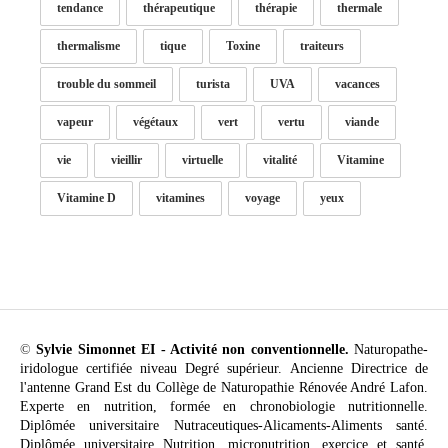
tendance
thérapeutique
thérapie
thermale
thermalisme
tique
Toxine
traiteurs
trouble du sommeil
turista
UVA
vacances
vapeur
végétaux
vert
vertu
viande
vie
vieillir
virtuelle
vitalité
Vitamine
Vitamine D
vitamines
voyage
yeux
©
Sylvie Simonnet EI - Activité non conventionnelle.
Naturopathe-
iridologue certifiée niveau Degré supérieur. Ancienne Directrice de
l'antenne Grand Est du Collège de Naturopathie Rénovée André Lafon.
Experte en nutrition, formée en chronobiologie nutritionnelle.
Diplômée universitaire Nutraceutiques-Alicaments-Aliments santé.
Diplômée universitaire Nutrition, micronutrition, exercice et santé.