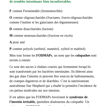
de troubles intestinaux bien inconfortables.
F
comme Fermentable (fermentescible)
O
comme oligosaccharides (fructanes, fructo-oligosaccharides
comme l'inuline et les galactanes des légumineuses)
D
comme disaccharides (lactose)
M
comme monosaccharides (fructose en excès)
A
pour and
P
comme polyols (sorbitol, mannitol, xylitol et maltitol)
Mon tout forme les
FODMAPs
, un nom que les
colopathes
sont
invités à retenir.
Ce sont des sucres à chaînes courtes qui fermentent lorsqu'ils
sont transformés par les bactéries intestinales. Ils libèrent ainsi
des gaz dans l'intestin et peuvent être sources de ballonnements,
de crampes digestives et de diarrhées. C'est la nutritionniste
australienne Sue Shepherd qui a étudié la première l'incidence de
ces petites molécules sur nos intestins.
Il est admis que les FODMAPs favorisent le
syndrome de
l'intestin irritable,
quotidien douloureux du colopathe. U
n