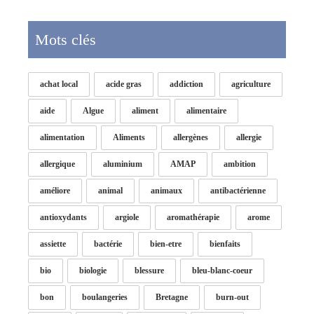
Mots clés
achat local
acide gras
addiction
agriculture
aide
Algue
aliment
alimentaire
alimentation
Aliments
allergènes
allergie
allergique
aluminium
AMAP
ambition
améliore
animal
animaux
antibactérienne
antioxydants
argiole
aromathérapie
arome
assiette
bactérie
bien-etre
bienfaits
bio
biologie
blessure
bleu-blanc-coeur
bon
boulangeries
Bretagne
burn-out