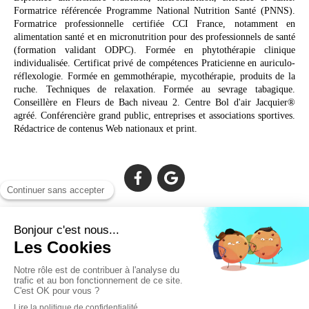
Formatrice référencée Programme National Nutrition Santé (PNNS).
Formatrice professionnelle certifiée CCI France, notamment en
alimentation santé et en micronutrition pour des professionnels de santé
(formation validant ODPC). Formée en phytothérapie clinique
individualisée. Certificat privé de compétences Praticienne en auriculo-
réflexologie. Formée en gemmothérapie, mycothérapie, produits de la
ruche. Techniques de relaxation. Formée au sevrage tabagique.
Conseillère en Fleurs de Bach niveau 2. Centre Bol d'air Jacquier®
agréé. Conférencière grand public, entreprises et associations sportives.
Rédactrice de contenus Web nationaux et print.
Cabinet facilement accessible depuis :
Lechiagat, Treffiagat, Lesconil, Loctudy, Plobannalec, Fouesnant,
Plomeur, Pont L'Abbé, Quimper, Bénodet, Concarneau,
Douarnenez, Crozon, Rosporden, Pont-Aven, Brest, Landerneau