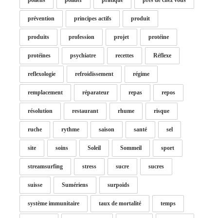
pollens
polluer
pratique
près de chez vous
prévention
principes actifs
produit
produits
profession
projet
protéine
protéines
psychiatre
recettes
Réflexe
reflexologie
refroidissement
régime
remplacement
réparateur
repas
repos
résolution
restaurant
rhume
risque
ruche
rythme
saison
santé
sel
site
soins
Soleil
Sommeil
sport
streamsurfing
stress
sucre
sucres
suisse
Sumériens
surpoids
système immunitaire
taux de mortalité
temps