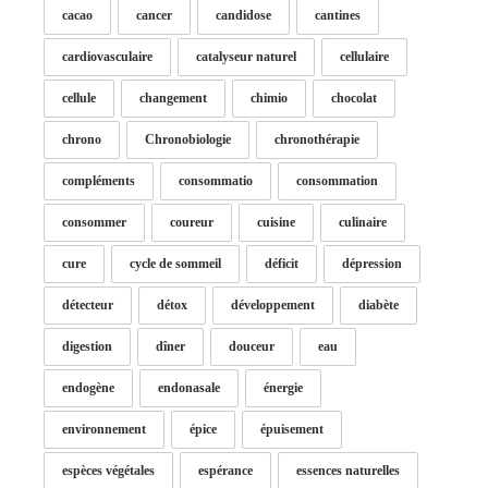
cacao
cancer
candidose
cantines
cardiovasculaire
catalyseur naturel
cellulaire
cellule
changement
chimio
chocolat
chrono
Chronobiologie
chronothérapie
compléments
consommatio
consommation
consommer
coureur
cuisine
culinaire
cure
cycle de sommeil
déficit
dépression
détecteur
détox
développement
diabète
digestion
dîner
douceur
eau
endogène
endonasale
énergie
environnement
épice
épuisement
espèces végétales
espérance
essences naturelles