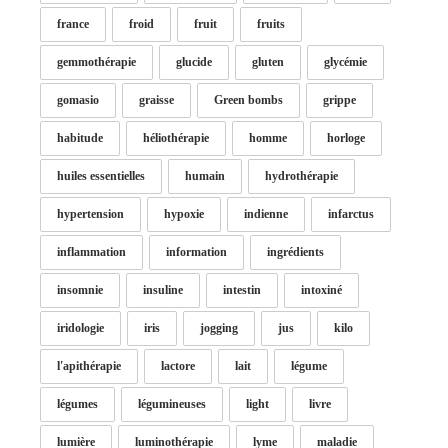
france
froid
fruit
fruits
gemmothérapie
glucide
gluten
glycémie
gomasio
graisse
Green bombs
grippe
habitude
héliothérapie
homme
horloge
huiles essentielles
humain
hydrothérapie
hypertension
hypoxie
indienne
infarctus
inflammation
information
ingrédients
insomnie
insuline
intestin
intoxiné
iridologie
iris
jogging
jus
kilo
l'apithérapie
lactore
lait
légume
légumes
légumineuses
light
livre
lumière
luminothérapie
lyme
maladie