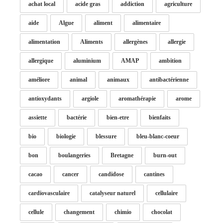
achat local
acide gras
addiction
agriculture
aide
Algue
aliment
alimentaire
alimentation
Aliments
allergènes
allergie
allergique
aluminium
AMAP
ambition
améliore
animal
animaux
antibactérienne
antioxydants
argiole
aromathérapie
arome
assiette
bactérie
bien-etre
bienfaits
bio
biologie
blessure
bleu-blanc-coeur
bon
boulangeries
Bretagne
burn-out
cacao
cancer
candidose
cantines
cardiovasculaire
catalyseur naturel
cellulaire
cellule
changement
chimio
chocolat