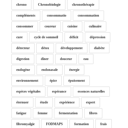
chrono
Chronobiologie
chronothérapie
compléments
consommatio
consommation
consommer
coureur
cuisine
culinaire
cure
cycle de sommeil
déficit
dépression
détecteur
détox
développement
diabète
digestion
dîner
douceur
eau
endogène
endonasale
énergie
environnement
épice
épuisement
espèces végétales
espérance
essences naturelles
éternuer
étude
expérience
expert
fatigue
femme
fermentation
fibres
fibromyalgie
FODMAPS
formation
frais