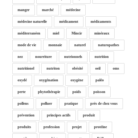
manger
marché
médecine
médecine naturelle
médicament
médicaments
méditerranéen
miel
Mincir
minéraux
mode de vie
monnaie
naturel
naturopathes
nez
nourriture
nutrionnels
nutrition
nutritionel
nutriton
obésité
oeil
oms
oxydé
oxygénation
oxygène
paléo
perte
phytothérapie
poids
poisson
pollens
polluer
pratique
près de chez vous
prévention
principes actifs
produit
produits
profession
projet
protéine