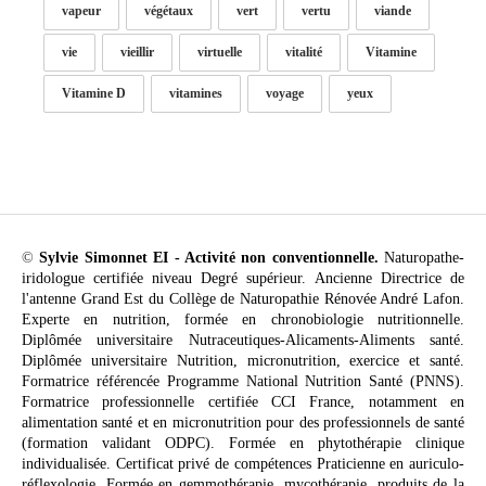
vapeur
végétaux
vert
vertu
viande
vie
vieillir
virtuelle
vitalité
Vitamine
Vitamine D
vitamines
voyage
yeux
©
Sylvie Simonnet EI - Activité non conventionnelle.
Naturopathe-
iridologue certifiée niveau Degré supérieur. Ancienne Directrice de
l'antenne Grand Est du Collège de Naturopathie Rénovée André Lafon.
Experte en nutrition, formée en chronobiologie nutritionnelle.
Diplômée universitaire Nutraceutiques-Alicaments-Aliments santé.
Diplômée universitaire Nutrition, micronutrition, exercice et santé.
Formatrice référencée Programme National Nutrition Santé (PNNS).
Formatrice professionnelle certifiée CCI France, notamment en
alimentation santé et en micronutrition pour des professionnels de santé
(formation validant ODPC). Formée en phytothérapie clinique
individualisée. Certificat privé de compétences Praticienne en auriculo-
réflexologie. Formée en gemmothérapie, mycothérapie, produits de la