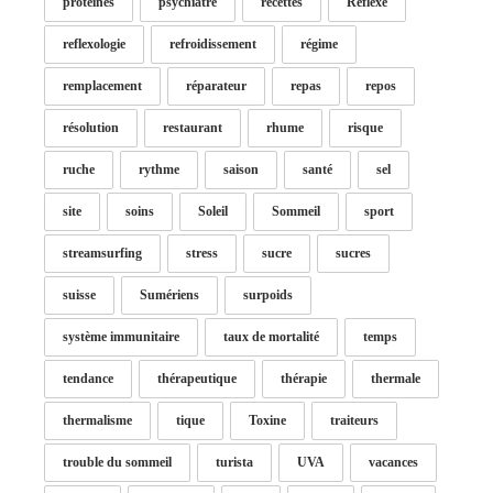
protéines
psychiatre
recettes
Réflexe
reflexologie
refroidissement
régime
remplacement
réparateur
repas
repos
résolution
restaurant
rhume
risque
ruche
rythme
saison
santé
sel
site
soins
Soleil
Sommeil
sport
streamsurfing
stress
sucre
sucres
suisse
Sumériens
surpoids
système immunitaire
taux de mortalité
temps
tendance
thérapeutique
thérapie
thermale
thermalisme
tique
Toxine
traiteurs
trouble du sommeil
turista
UVA
vacances