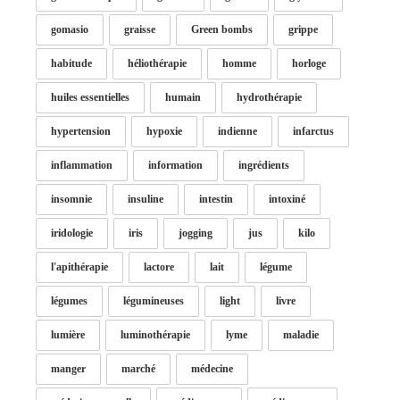
gomasio
graisse
Green bombs
grippe
habitude
héliothérapie
homme
horloge
huiles essentielles
humain
hydrothérapie
hypertension
hypoxie
indienne
infarctus
inflammation
information
ingrédients
insomnie
insuline
intestin
intoxiné
iridologie
iris
jogging
jus
kilo
l'apithérapie
lactore
lait
légume
légumes
légumineuses
light
livre
lumière
luminothérapie
lyme
maladie
manger
marché
médecine