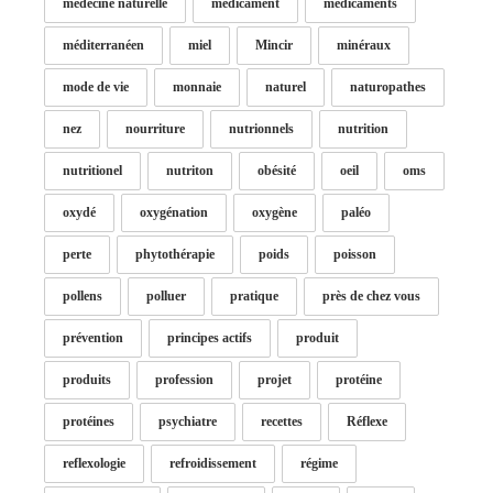
médecine naturelle
médicament
médicaments
méditerranéen
miel
Mincir
minéraux
mode de vie
monnaie
naturel
naturopathes
nez
nourriture
nutrionnels
nutrition
nutritionel
nutriton
obésité
oeil
oms
oxydé
oxygénation
oxygène
paléo
perte
phytothérapie
poids
poisson
pollens
polluer
pratique
près de chez vous
prévention
principes actifs
produit
produits
profession
projet
protéine
protéines
psychiatre
recettes
Réflexe
reflexologie
refroidissement
régime