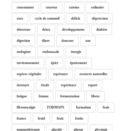
consommer
coureur
cuisine
culinaire
cure
cycle de sommeil
déficit
dépression
détecteur
détox
développement
diabète
digestion
dîner
douceur
eau
endogène
endonasale
énergie
environnement
épice
épuisement
espèces végétales
espérance
essences naturelles
éternuer
étude
expérience
expert
fatigue
femme
fermentation
fibres
fibromyalgie
FODMAPS
formation
frais
france
froid
fruit
fruits
gemmothérapie
glucide
gluten
glycémie