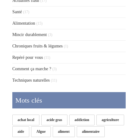
Actualités flash
(17)
Santé
(17)
Alimentation
(15)
Mincir durablement
(3)
Chroniques fruits & légumes
(1)
Repéré pour vous
(11)
Comment ça marche ?
(3)
Techniques naturelles
(11)
Mots clés
achat local
acide gras
addiction
agriculture
aide
Algue
aliment
alimentaire