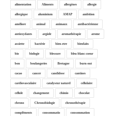
alimentation
Aliments
allergènes
allergie
allergique
aluminium
AMAP
ambition
améliore
animal
animaux
antibactérienne
antioxydants
argiole
aromathérapie
arome
assiette
bactérie
bien-etre
bienfaits
bio
biologie
blessure
bleu-blanc-coeur
bon
boulangeries
Bretagne
burn-out
cacao
cancer
candidose
cantines
cardiovasculaire
catalyseur naturel
cellulaire
cellule
changement
chimio
chocolat
chrono
Chronobiologie
chronothérapie
compléments
consommatio
consommation