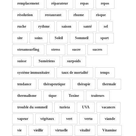
remplacement
réparateur
repas
repos
résolution
restaurant
rhume
risque
ruche
rythme
saison
santé
sel
site
soins
Soleil
Sommeil
sport
streamsurfing
stress
sucre
sucres
suisse
Sumériens
surpoids
système immunitaire
taux de mortalité
temps
tendance
thérapeutique
thérapie
thermale
thermalisme
tique
Toxine
traiteurs
trouble du sommeil
turista
UVA
vacances
vapeur
végétaux
vert
vertu
viande
vie
vieillir
virtuelle
vitalité
Vitamine