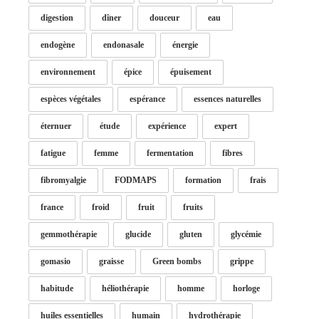
digestion
dîner
douceur
eau
endogène
endonasale
énergie
environnement
épice
épuisement
espèces végétales
espérance
essences naturelles
éternuer
étude
expérience
expert
fatigue
femme
fermentation
fibres
fibromyalgie
FODMAPS
formation
frais
france
froid
fruit
fruits
gemmothérapie
glucide
gluten
glycémie
gomasio
graisse
Green bombs
grippe
habitude
héliothérapie
homme
horloge
huiles essentielles
humain
hydrothérapie