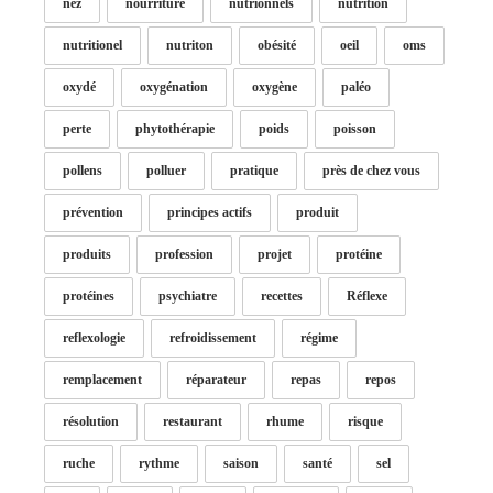
nez
nourriture
nutrionnels
nutrition
nutritionel
nutriton
obésité
oeil
oms
oxydé
oxygénation
oxygène
paléo
perte
phytothérapie
poids
poisson
pollens
polluer
pratique
près de chez vous
prévention
principes actifs
produit
produits
profession
projet
protéine
protéines
psychiatre
recettes
Réflexe
reflexologie
refroidissement
régime
remplacement
réparateur
repas
repos
résolution
restaurant
rhume
risque
ruche
rythme
saison
santé
sel