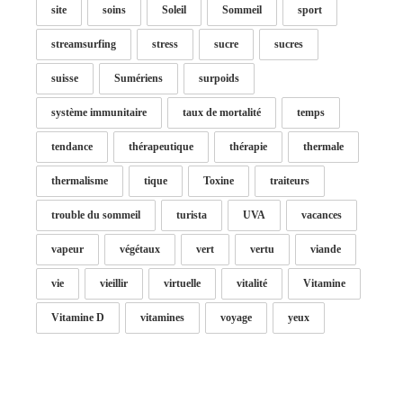
site
soins
Soleil
Sommeil
sport
streamsurfing
stress
sucre
sucres
suisse
Sumériens
surpoids
système immunitaire
taux de mortalité
temps
tendance
thérapeutique
thérapie
thermale
thermalisme
tique
Toxine
traiteurs
trouble du sommeil
turista
UVA
vacances
vapeur
végétaux
vert
vertu
viande
vie
vieillir
virtuelle
vitalité
Vitamine
Vitamine D
vitamines
voyage
yeux