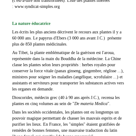
(c'est-à-dire non transformées).
Liste des plantes libérées
:
www.syndicat-simples.org
La nature éducatrice
Les écrits les plus anciens décrivent le recours aux plantes il y a
60 000 ans. Le papyrus d'Ebers (3 000 ans avant J.C.) présente
plus de 850 plantes médicinales.
Au Tibet, la plante emblématique de la guérison est l'aroua,
représentée dans la main du Bouddha de la médecine.
La Chine
classe les plantes selon leurs propriétés : herbes royales pour
conserver la force vitale (panax ginseng, gingembre, réglisse ...),
ministres pour soigner les maladies (angélique, scrofulaire ...) et
assistants et serviteurs pour transporter les substances actives vers
les organes en demande.
Dioscorides, médecin grec (40 à 90 ans après J.C.), recensa les
plantes en cinq volumes au sein de "
De materia Medica
".
Dans les sociétés occidentales, les plantes ont eu longtemps un
pouvoir magique permettant de chasser les mauvais esprits et de
purifier les lieux. En France, les "simples" étaient gratifiées de
remèdes de bonnes femmes, une mauvaise traduction du latin