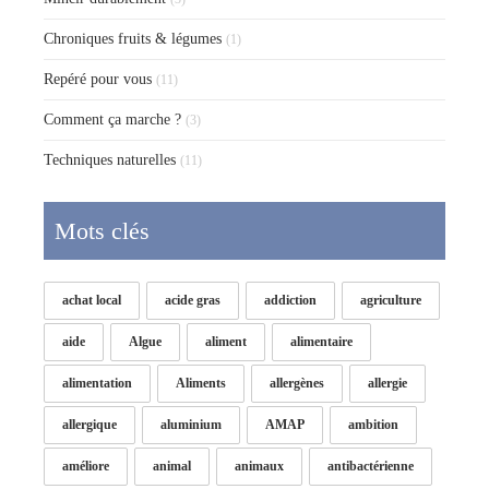
Chroniques fruits & légumes
(1)
Repéré pour vous
(11)
Comment ça marche ?
(3)
Techniques naturelles
(11)
Mots clés
achat local
acide gras
addiction
agriculture
aide
Algue
aliment
alimentaire
alimentation
Aliments
allergènes
allergie
allergique
aluminium
AMAP
ambition
améliore
animal
animaux
antibactérienne