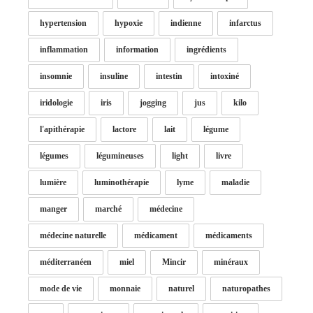
hypertension
hypoxie
indienne
infarctus
inflammation
information
ingrédients
insomnie
insuline
intestin
intoxiné
iridologie
iris
jogging
jus
kilo
l'apithérapie
lactore
lait
légume
légumes
légumineuses
light
livre
lumière
luminothérapie
lyme
maladie
manger
marché
médecine
médecine naturelle
médicament
médicaments
méditerranéen
miel
Mincir
minéraux
mode de vie
monnaie
naturel
naturopathes