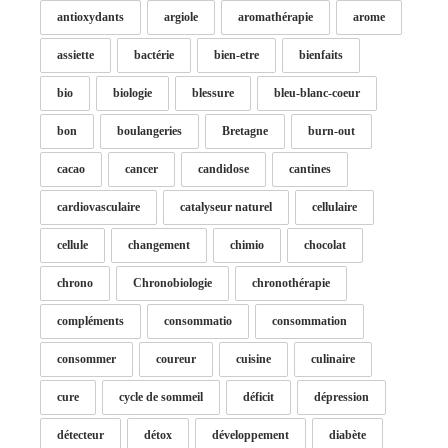
antioxydants
argiole
aromathérapie
arome
assiette
bactérie
bien-etre
bienfaits
bio
biologie
blessure
bleu-blanc-coeur
bon
boulangeries
Bretagne
burn-out
cacao
cancer
candidose
cantines
cardiovasculaire
catalyseur naturel
cellulaire
cellule
changement
chimio
chocolat
chrono
Chronobiologie
chronothérapie
compléments
consommatio
consommation
consommer
coureur
cuisine
culinaire
cure
cycle de sommeil
déficit
dépression
détecteur
détox
développement
diabète