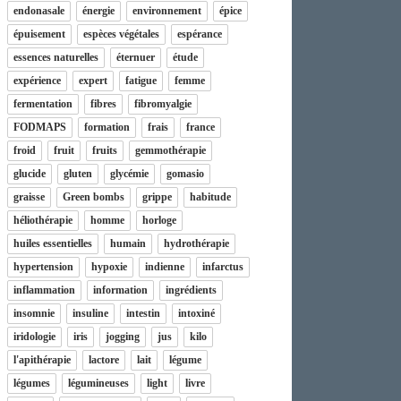
endonasale
énergie
environnement
épice
épuisement
espèces végétales
espérance
essences naturelles
éternuer
étude
expérience
expert
fatigue
femme
fermentation
fibres
fibromyalgie
FODMAPS
formation
frais
france
froid
fruit
fruits
gemmothérapie
glucide
gluten
glycémie
gomasio
graisse
Green bombs
grippe
habitude
héliothérapie
homme
horloge
huiles essentielles
humain
hydrothérapie
hypertension
hypoxie
indienne
infarctus
inflammation
information
ingrédients
insomnie
insuline
intestin
intoxiné
iridologie
iris
jogging
jus
kilo
l'apithérapie
lactore
lait
légume
légumes
légumineuses
light
livre