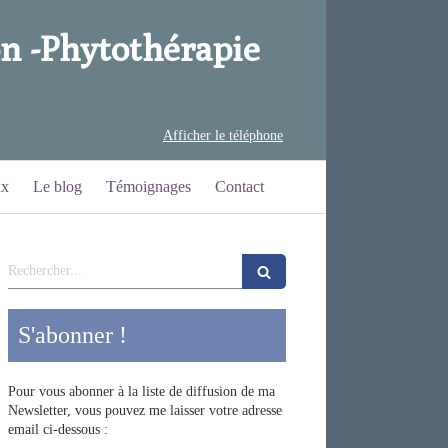
n -
Phytothérapie
Afficher le téléphone
ux
Le blog
Témoignages
Contact
Rechercher
S'abonner !
Pour vous abonner à la liste de diffusion de ma
Newsletter, vous pouvez me laisser votre adresse
email ci-dessous :