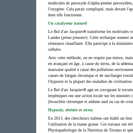
molécules de peroxyde d'alpha-pinène peroxydées,
l'oxygène. Cela parait compliqué, mais devant l'ap
dont elle fonctionne.
Un catalyseur naturel
Le Bol d'air Jacquier
®
transforme les molécules vo
Landes (
pinus pinaster
). Cette technique soumet u
résistance chauffante.
Elle participe à la stimulati
cellules.
Avec cette méthode, on ne respire pas mieux, ma
en avançant en âge, à cause du stress, de la sédent
mauvaise qualité à cause des pollutions environnem
causes de fatigue chronique et de surcharges toxini
l'hypoxie et la plupart des maladies de civilisation
Le Bol d'air Jacquier
®
agit en corrigeant le terrai
terpéniques ont une action locale sur les sinusite
(bronchite chronique et asthme sauf en cas de cri
Hypoxie, obésité et stress
En 2013, des chercheurs italiens ont établi un lien
l'utilisation de la masse grasse. Ces travaux ont é
Physiopathologie de la Nutrition de Teramo et spéc