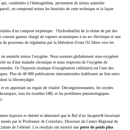
 qui, combinées à l'hémoglobine, permettent de mieux assimiler
pareil, on comprend mieux les bienfaits de cette technique et la façon
latiles d'un composé terpénique : l'hydrodistillat de la résine de pin des
n courant gazeux chargé de vapeurs aromatiques à un arc électrique et une
on du processus de régulation par la libération d'ions O2 libres vers les
is on assimile mieux l'oxygène. Nous sommes globalement sous-oxygénés
arité ou d'une maladie chronique et nous respirons de l'oxygène de
entales. Or l'hypoxie (manque d'oxygénation cellulaire) est l'une des
ques. Plus de 40 000 publications internationales établissent un lien entre
 dont la fibromyalgie.
n et en apportant un regain de vitalité. Décongestionnantes, les oxydes
s chroniques, tous les troubles ORL et les problèmes pneumologiques
se).
 entre hypoxie et obésité et démontré que le Bol d'air Jacquier
®
favorisait
té menés par le Professeur de Cristofaro, Directeur du Centre Régional de
ialiste de l'obésité. Les résultats ont montré une
perte de poids
plus