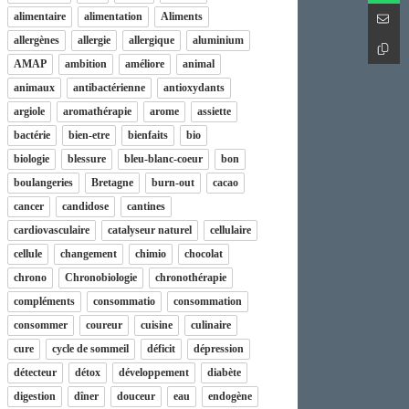
alimentaire
alimentation
Aliments
allergènes
allergie
allergique
aluminium
AMAP
ambition
améliore
animal
animaux
antibactérienne
antioxydants
argiole
aromathérapie
arome
assiette
bactérie
bien-etre
bienfaits
bio
biologie
blessure
bleu-blanc-coeur
bon
boulangeries
Bretagne
burn-out
cacao
cancer
candidose
cantines
cardiovasculaire
catalyseur naturel
cellulaire
cellule
changement
chimio
chocolat
chrono
Chronobiologie
chronothérapie
compléments
consommatio
consommation
consommer
coureur
cuisine
culinaire
cure
cycle de sommeil
déficit
dépression
détecteur
détox
développement
diabète
digestion
dîner
douceur
eau
endogène