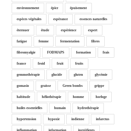
environnement
épice
épuisement
espèces végétales
espérance
essences naturelles
éternuer
étude
expérience
expert
fatigue
femme
fermentation
fibres
fibromyalgie
FODMAPS
formation
frais
france
froid
fruit
fruits
gemmothérapie
glucide
gluten
glycémie
gomasio
graisse
Green bombs
grippe
habitude
héliothérapie
homme
horloge
huiles essentielles
humain
hydrothérapie
hypertension
hypoxie
indienne
infarctus
inflammation
information
ingrédients