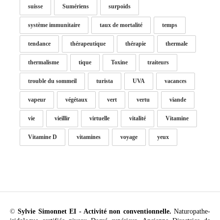
suisse
Sumériens
surpoids
système immunitaire
taux de mortalité
temps
tendance
thérapeutique
thérapie
thermale
thermalisme
tique
Toxine
traiteurs
trouble du sommeil
turista
UVA
vacances
vapeur
végétaux
vert
vertu
viande
vie
vieillir
virtuelle
vitalité
Vitamine
Vitamine D
vitamines
voyage
yeux
©
Sylvie Simonnet EI - Activité non conventionnelle.
Naturopathe-