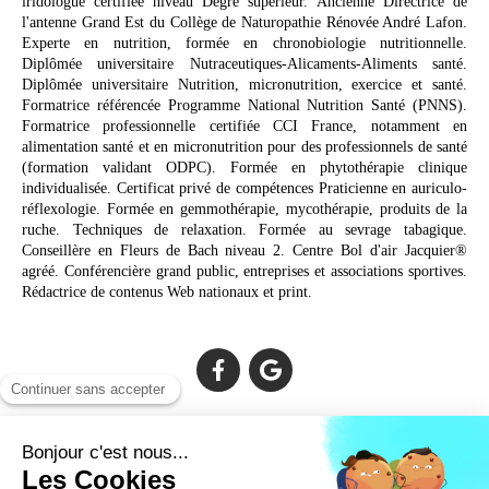
iridologue certifiée niveau Degré supérieur. Ancienne Directrice de
l'antenne Grand Est du Collège de Naturopathie Rénovée André Lafon.
Experte en nutrition, formée en chronobiologie nutritionnelle.
Diplômée universitaire Nutraceutiques-Alicaments-Aliments santé.
Diplômée universitaire Nutrition, micronutrition, exercice et santé.
Formatrice référencée Programme National Nutrition Santé (PNNS).
Formatrice professionnelle certifiée CCI France, notamment en
alimentation santé et en micronutrition pour des professionnels de santé
(formation validant ODPC). Formée en phytothérapie clinique
individualisée. Certificat privé de compétences Praticienne en auriculo-
réflexologie. Formée en gemmothérapie, mycothérapie, produits de la
ruche. Techniques de relaxation. Formée au sevrage tabagique.
Conseillère en Fleurs de Bach niveau 2. Centre Bol d'air Jacquier®
agréé. Conférencière grand public, entreprises et associations sportives.
Rédactrice de contenus Web nationaux et print.
Cabinet facilement accessible depuis :
Lechiagat, Treffiagat, Lesconil, Loctudy, Plobannalec, Fouesnant,