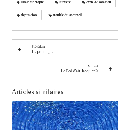
luminothérapie
lumière
cycle de sommeil
dépression
trouble du sommeil
Précédent
L'apithérapie
Suivant
Le Bol d'air Jacquier®
Articles similaires