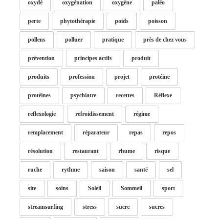
oxydé
oxygénation
oxygène
paléo
perte
phytothérapie
poids
poisson
pollens
polluer
pratique
près de chez vous
prévention
principes actifs
produit
produits
profession
projet
protéine
protéines
psychiatre
recettes
Réflexe
reflexologie
refroidissement
régime
remplacement
réparateur
repas
repos
résolution
restaurant
rhume
risque
ruche
rythme
saison
santé
sel
site
soins
Soleil
Sommeil
sport
streamsurfing
stress
sucre
sucres