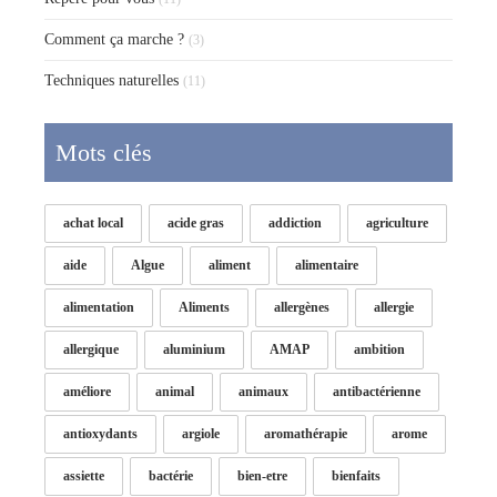
Comment ça marche ?
(3)
Techniques naturelles
(11)
Mots clés
achat local
acide gras
addiction
agriculture
aide
Algue
aliment
alimentaire
alimentation
Aliments
allergènes
allergie
allergique
aluminium
AMAP
ambition
améliore
animal
animaux
antibactérienne
antioxydants
argiole
aromathérapie
arome
assiette
bactérie
bien-etre
bienfaits