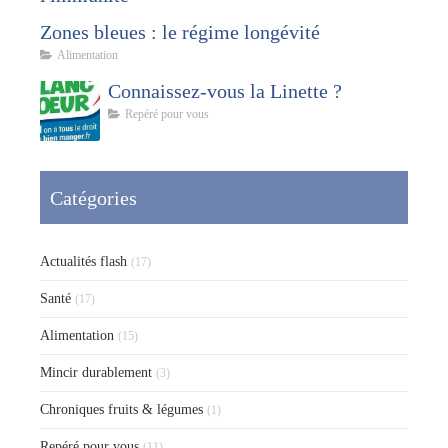
Zones bleues : le régime longévité
Alimentation
Connaissez-vous la Linette ?
Repéré pour vous
Catégories
Actualités flash
(17)
Santé
(17)
Alimentation
(15)
Mincir durablement
(3)
Chroniques fruits & légumes
(1)
Repéré pour vous
(11)