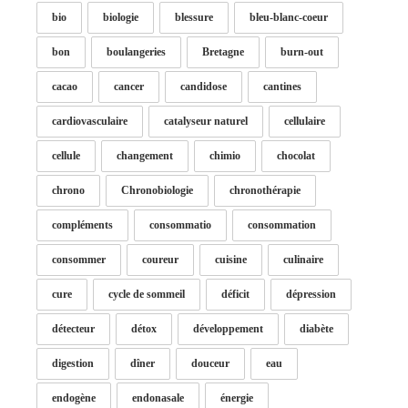
bio
biologie
blessure
bleu-blanc-coeur
bon
boulangeries
Bretagne
burn-out
cacao
cancer
candidose
cantines
cardiovasculaire
catalyseur naturel
cellulaire
cellule
changement
chimio
chocolat
chrono
Chronobiologie
chronothérapie
compléments
consommatio
consommation
consommer
coureur
cuisine
culinaire
cure
cycle de sommeil
déficit
dépression
détecteur
détox
développement
diabète
digestion
dîner
douceur
eau
endogène
endonasale
énergie