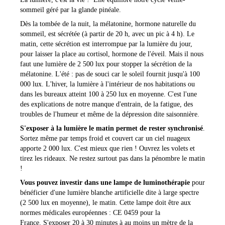
sommeil géré par la glande pinéale.
Dès la tombée de la
nuit, la mélatonine, hormone naturelle du
sommeil, est sécrétée (à partir de 20 h, avec un pic à 4 h). Le
matin, cette sécrétion est interrompue par la lumière du jour,
pour laisser la place au cortisol, hormone de l'éveil. Mais il nous
faut une lumière de 2 500 lux pour stopper la sécrétion de la
mélatonine. L'été : pas de souci car le soleil fournit jusqu'à 100
000 lux. L'hiver, la lumière à l'intérieur de nos habitations ou
dans les bureaux atteint 100 à 250 lux en moyenne. C'est l'une
des explications de notre manque d'entrain, de la fatigue, des
troubles de l'humeur et même de la dépression dite saisonnière.
S'exposer
à la lumière le matin permet de rester synchronisé
.
Sortez même par temps froid et couvert car un ciel nuageux
apporte 2 000 lux. C'est mieux que rien ! Ouvrez les volets et
tirez les rideaux. Ne restez surtout pas dans la pénombre le matin
!
Vous pouvez investir dans une lampe de luminothérapie
pour
bénéficier d'une lumière blanche artificielle dite à large spectre
(2 500 lux en moyenne), le matin.
Cette lampe doit être aux
normes médicales européennes : CE 0459 pour la
France.
S'exposer 20 à 30 minutes à au moins un mètre de la