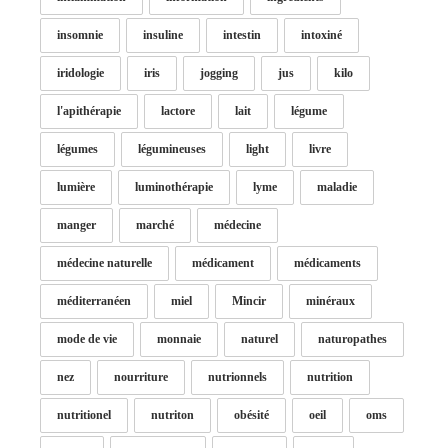
insomnie
insuline
intestin
intoxiné
iridologie
iris
jogging
jus
kilo
l'apithérapie
lactore
lait
légume
légumes
légumineuses
light
livre
lumière
luminothérapie
lyme
maladie
manger
marché
médecine
médecine naturelle
médicament
médicaments
méditerranéen
miel
Mincir
minéraux
mode de vie
monnaie
naturel
naturopathes
nez
nourriture
nutrionnels
nutrition
nutritionel
nutriton
obésité
oeil
oms